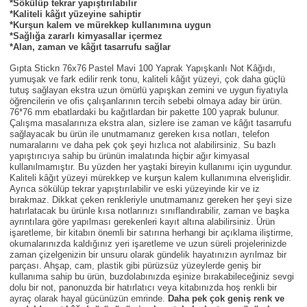
*Sökülüp tekrar yapıştırılabilir
Parmak Boyaları
*Kaliteli kâğıt yüzeyine sahiptir
*Kurşun kalem ve mürekkep kullanımına uygun
*Sağlığa zararlı kimyasallar içermez
Pastel Boyalar
*Alan, zaman ve kâğıt tasarrufu sağlar
Gıpta Stickn 76x76
Pastel Mavi 100 Yaprak Yapışkanlı Not Kâğıdı,
Sulu Boyalar
yumuşak ve fark edilir renk tonu, kaliteli kâğıt yüzeyi, çok daha güçlü
tutuş sağlayan ekstra uzun ömürlü yapışkan zemini ve uygun fiyatıyla
öğrencilerin ve ofis çalışanlarının tercih sebebi olmaya aday bir ürün.
Yağlı Boyalar
76*76 mm ebatlardaki bu kağıtlardan bir pakette 100 yaprak bulunur.
Çalışma masalarınıza ekstra alan, sizlere ise zaman ve kâğıt tasarrufu
sağlayacak bu ürün ile unutmamanız gereken kısa notları, telefon
numaralarını ve daha pek çok şeyi hızlıca not alabilirsiniz. Su bazlı
yapıştırıcıya sahip bu ürünün imalatında hiçbir ağır kimyasal
kullanılmamıştır. Bu yüzden her yaştaki bireyin kullanımı için uygundur.
Kaliteli kâğıt yüzeyi mürekkep ve kurşun kalem kullanımına elverişlidir.
Ayrıca sökülüp tekrar yapıştırılabilir ve eski yüzeyinde kir ve iz
bırakmaz. Dikkat çeken renkleriyle unutmamanız gereken her şeyi size
hatırlatacak bu ürünle kısa notlarınızı sınıflandırabilir, zaman ve başka
ayrıntılara göre yapılması gerekenleri kayıt altına alabilirsiniz. Ürün
işaretleme, bir kitabın önemli bir satırına herhangi bir açıklama iliştirme,
okumalarınızda kaldığınız yeri işaretleme ve uzun süreli projelerinizde
zaman çizelgenizin bir unsuru olarak gündelik hayatınızın ayrılmaz bir
parçası. Ahşap, cam, plastik gibi pürüzsüz yüzeylerde geniş bir
kullanıma sahip bu ürün, buzdolabınızda eşinize bırakabileceğiniz sevgi
dolu bir not, panonuzda bir hatırlatıcı veya kitabınızda hoş renkli bir
ayraç olarak hayal gücünüzün emrinde.
Daha pek çok geniş renk ve