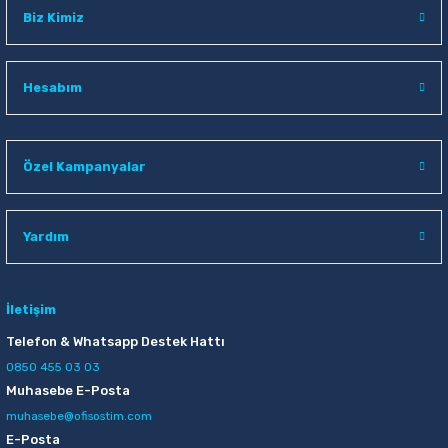
Sepete Ekle
Biz Kimiz
Faber Castell 1423 Siyah Tükenmez Kalem
Hesabım
11,00 TL
Özel Kampanyalar
Sepete Ekle
Faber Castell 1423 Kırmızı Tükenmez Kalem
Yardım
11,00 TL
İletişim
Sepete Ekle
Telefon & Whatsapp Destek Hattı
0850 455 03 03
Muhasebe E-Posta
Faber Castell 1423 Mavi Tükenmez Kalem
muhasebe@ofisostim.com
E-Posta