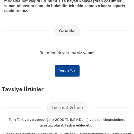
modelde not kâğıdı ürününü size hayatı kolaylaştıran çözümler
sunan ofisostim.com’ da bulabilir, tek tıkla kapınıza kadar sipariş
edebilirsiniz.
Yorumlar
Bu ürüne ilk yorumu siz yapın!
Yorum Yaz
Tavsiye Ürünler
Bic 962665 60 lı Round Stic Siyah Tükenmez Kalem
Teslimat & İade
406,00 TL
Tüm Türkiye'ye vereceğiniz 2000 TL (KDV Dahil) ve üzeri siparişlerinde
ücretsiz olarak teslim edilecektir.
Sepete Ekle
Siparişleriniz için KDV Dahil 2000 TL altındaki alışverişleriniz için kargo bedeli