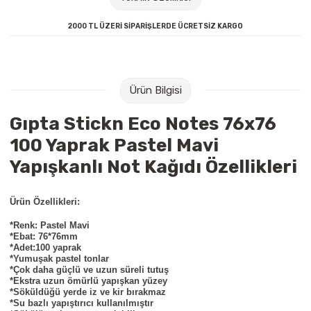
Raptiye & İğneler
Tual
2000 TL ÜZERİ SİPARİŞLERDE ÜCRETSİZ KARGO
Silgiler
Akrilik Boyalar
Sümen Takımları
Beslenme Çantaları
Ürün Bilgisi
Zımba Tel Sökücüleri
Cam Boyaları
Gıpta Stickn Eco Notes 76x76
100 Yaprak Pastel Mavi
Zımba Telleri
Ebru Boyaları
Yapışkanlı Not Kağıdı Özellikleri
Zımbalar
Fırçalar
Ürün Özellikleri:
Daksiller
Guaj Boyaları
*Renk: Pastel Mavi
*Ebat: 76*76mm
*Adet:100 yaprak
Kaşe Gereçleri
Kuru Boyalar
*Yumuşak pastel tonlar
*Çok daha güçlü ve uzun süreli tutuş
*Ekstra uzun ömürlü yapışkan yüzey
Yapıştırıcılar
Mum Boyalar
*Söküldüğü yerde iz ve kir bırakmaz
*Su bazlı yapıştırıcı kullanılmıştır