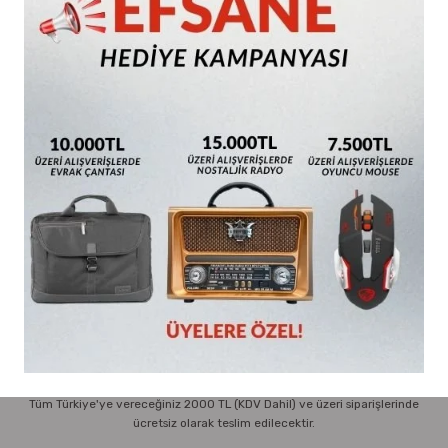
Parmak Boyaları
Bu ürüne ilk yorumu siz yapın!
Pastel Boyalar
Yorum Yaz
Sulu Boyalar
Tavsiye Ürünler
Yağlı Boyalar
Bic 962665 60 lı Round Stic Siyah
Bic 962667 60 lı Round Stic Kırmızı
Tükenmez Kalem
Tükenmez Kalem
407,00 TL
407,00 TL
Sepete Ekle
Sepete Ekle
Teslimat & İade
Tüm Türkiye'ye vereceğiniz 2000 TL (KDV Dahil) ve üzeri siparişlerinde
ücretsiz olarak teslim edilecektir.