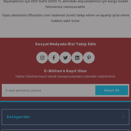
Siparişleriniz için KDV Dahil 2000 TL altındaki alışverişleriniz için kargo bedeli
faturanıza yansıyacaktır.
Toplu alımlarda Ofisostim.com teslimat ücreti talep etme ve siparişi iptal etme
hakkını saklı tutar.
Sosyal Medyada Bizi Takip Edin
E-Bülten'e Kayıt Olun
Haber listemize kayıt olarak kampanyalardan,haberdar olabilirsiniz.
Kayıt Ol
Kategoriler