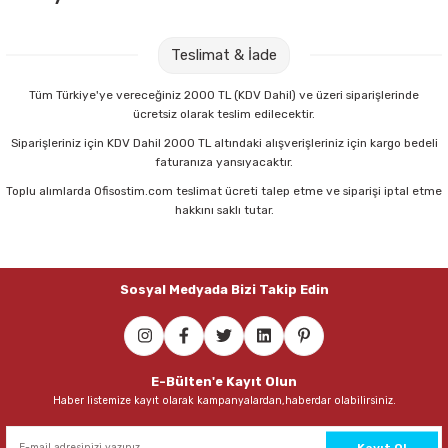
Parmak Boyaları
3M Post-It Super Sticky 90 Yaprak Kanarya Sarısı Not Kağıdı
Teslimat & İade
Pastel Boyalar
136,00 TL
Tüm Türkiye'ye vereceğiniz 2000 TL (KDV Dahil) ve üzeri siparişlerinde
Sulu Boyalar
ücretsiz olarak teslim edilecektir.
Sepete Ekle
Siparişleriniz için KDV Dahil 2000 TL altındaki alışverişleriniz için kargo bedeli
Yağlı Boyalar
faturanıza yansıyacaktır.
Toplu alımlarda Ofisostim.com teslimat ücreti talep etme ve siparişi iptal etme
Noki 9000Y Yeşil Fosforlu Kalem
hakkını saklı tutar.
34,00 TL
Sosyal Medyada Bizi Takip Edin
Sepete Ekle
Tombow SH-300 Grip 0,7mm K.Yeşil Uç Silgi Kalem Seti
E-Bülten'e Kayıt Olun
Haber listemize kayıt olarak kampanyalardan,haberdar olabilirsiniz.
226,00 TL
Sepete Ekle
Kayıt Ol