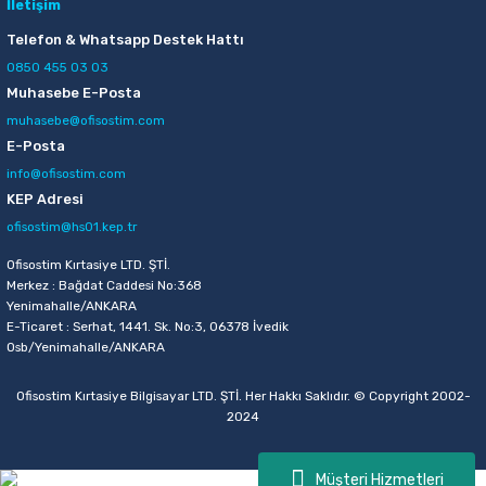
İletişim
Telefon & Whatsapp Destek Hattı
0850 455 03 03
Muhasebe E-Posta
muhasebe@ofisostim.com
E-Posta
info@ofisostim.com
KEP Adresi
ofisostim@hs01.kep.tr
Ofisostim Kırtasiye LTD. ŞTİ.
Merkez : Bağdat Caddesi No:368
Yenimahalle/ANKARA
E-Ticaret : Serhat, 1441. Sk. No:3, 06378 İvedik
Osb/Yenimahalle/ANKARA
Ofisostim Kırtasiye Bilgisayar LTD. ŞTİ. Her Hakkı Saklıdır. © Copyright 2002-
2024
Müşteri Hizmetleri