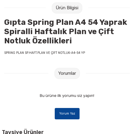
Raptiye & İğneler
Tual
Ürün Bilgisi
Silgiler
Akrilik Boyalar
Gıpta Spring Plan A4 54 Yaprak
Spiralli Haftalık Plan ve Çift
Sümen Takımları
Beslenme Çantaları
Notluk Özellikleri
Zımba Tel Sökücüleri
Cam Boyaları
SPRING PLAN SP.HAFT.PLAN VE ÇİFT NOTLUK-A4-54 YP
Zımba Telleri
Ebru Boyaları
Yorumlar
Zımbalar
Fırçalar
Daksiller
Guaj Boyaları
Bu ürüne ilk yorumu siz yapın!
Kaşe Gereçleri
Kuru Boyalar
Yorum Yaz
Yapıştırıcılar
Mum Boyalar
Tavsiye Ürünler