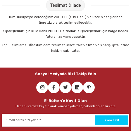
Teslimat & İade
56,00 TL
Tüm Türkiye'ye vereceğiniz 2000 TL (KDV Dahil) ve üzeri siparişlerinde
ücretsiz olarak teslim edilecektir.
Sepete Ekle
Siparişleriniz için KDV Dahil 2000 TL altındaki alışverişleriniz için kargo bedeli
faturanıza yansıyacaktır.
Toplu alımlarda Ofisostim.com teslimat ücreti talep etme ve siparişi iptal etme
Maped 470010 Tattoo 13 Cm Simetrik Makas
hakkını saklı tutar.
100,75 TL
Sosyal Medyada Bizi Takip Edin
Sepete Ekle
Maped 484213 Sensoft Fluo 13 Cm Pastel Renkli Makas
E-Bülten'e Kayıt Olun
Haber listemize kayıt olarak kampanyalardan,haberdar olabilirsiniz.
72,00 TL
Sepete Ekle
Kayıt Ol