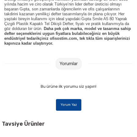
Parmak Boyaları
yılında hacim ve ciro olarak Türkiye’nin lider defter üreticisi olmayı
başaran Gıpta, son zamanlarda öğrencilerin ve ofis çalışanlarının
takdirini kazanan yenilikçi defter tasarımlarıyla ön plana çıkıyor. Her
Pastel Boyalar
yaştaki bireyin kullanımı için ideal yapıdaki
Gıpta Smile A5 80 Yaprak
Çizgili Plastik Kapaklı Tel Dikişli Defter, fiyatı ve pratik kullanımıyla da
göz dolduran bir ürün.
Daha pek çok marka, model ve tasarıma sahip
Sulu Boyalar
defter seçeneklerini uygun fiyatlara bulabileceğiniz en büyük
endüstriyel tedarikçiniz ofisostim.com, tek tıkla tüm siparişlerinizi
kapınıza kadar ulaştırıyor.
Yağlı Boyalar
Yorumlar
Bu ürüne ilk yorumu siz yapın!
Yorum Yaz
Tavsiye Ürünler
Pritt 208845 22 gr Stick Yapıştırıcı