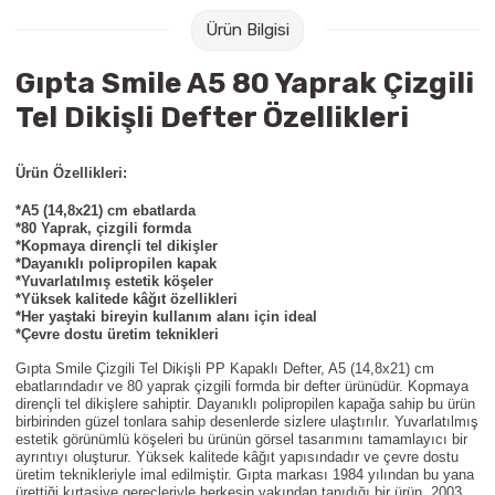
Raptiye & İğneler
Tual
Ürün Bilgisi
Silgiler
Akrilik Boyalar
Gıpta Smile A5 80 Yaprak Çizgili
Tel Dikişli Defter Özellikleri
Sümen Takımları
Beslenme Çantaları
Ürün Özellikleri:
Zımba Tel Sökücüleri
Cam Boyaları
*A5 (14,8x21) cm ebatlarda
*80 Yaprak, çizgili formda
Zımba Telleri
Ebru Boyaları
*Kopmaya dirençli tel dikişler
*Dayanıklı polipropilen kapak
*Yuvarlatılmış estetik köşeler
Zımbalar
Fırçalar
*Yüksek kalitede kâğıt özellikleri
*Her yaştaki bireyin kullanım alanı için ideal
*Çevre dostu üretim teknikleri
Daksiller
Guaj Boyaları
Gıpta Smile Çizgili Tel Dikişli PP Kapaklı Defter,
A5 (14,8x21) cm
ebatlarındadır ve 80 yaprak çizgili formda bir defter ürünüdür. Kopmaya
Kaşe Gereçleri
Kuru Boyalar
dirençli tel dikişlere sahiptir. Dayanıklı polipropilen kapağa sahip bu ürün
birbirinden güzel tonlara sahip desenlerde sizlere ulaştırılır. Yuvarlatılmış
estetik görünümlü köşeleri bu ürünün görsel tasarımını tamamlayıcı bir
Yapıştırıcılar
Mum Boyalar
ayrıntıyı oluşturur. Yüksek kalitede kâğıt yapısındadır ve çevre dostu
üretim teknikleriyle imal edilmiştir.
Gıpta markası 1984 yılından bu yana
ürettiği kırtasiye gereçleriyle herkesin yakından tanıdığı bir ürün. 2003