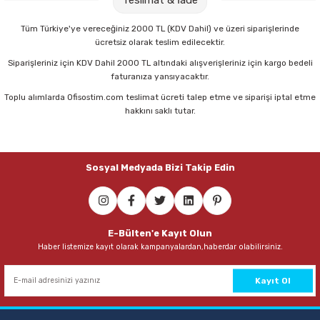
Parmak Boyaları
Tüm Türkiye'ye vereceğiniz 2000 TL (KDV Dahil) ve üzeri siparişlerinde
Pastel Boyalar
ücretsiz olarak teslim edilecektir.
Siparişleriniz için KDV Dahil 2000 TL altındaki alışverişleriniz için kargo bedeli
faturanıza yansıyacaktır.
Sulu Boyalar
Toplu alımlarda Ofisostim.com teslimat ücreti talep etme ve siparişi iptal etme
hakkını saklı tutar.
Yağlı Boyalar
Sosyal Medyada Bizi Takip Edin
E-Bülten'e Kayıt Olun
Haber listemize kayıt olarak kampanyalardan,haberdar olabilirsiniz.
Kayıt Ol