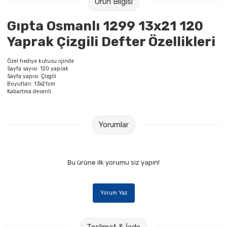
Ürün Bilgisi
Raptiye & İğneler
Tual
Gıpta Osmanlı 1299 13x21 120
Silgiler
Akrilik Boyalar
Yaprak Çizgili Defter Özellikleri
Sümen Takımları
Beslenme Çantaları
Özel hediye kutusu içinde
Sayfa sayısı: 120 yaprak
Sayfa yapısı: Çizgili
Zımba Tel Sökücüleri
Cam Boyaları
Boyutları: 13x21cm
Kabartma desenli
Zımba Telleri
Ebru Boyaları
Yorumlar
Zımbalar
Fırçalar
Daksiller
Guaj Boyaları
Bu ürüne ilk yorumu siz yapın!
Kaşe Gereçleri
Kuru Boyalar
Yorum Yaz
Yapıştırıcılar
Mum Boyalar
Teslimat & İade