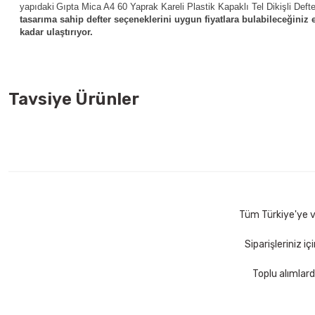
yapıdaki
Gıpta Mica A4 60 Yaprak Kareli Plastik Kapaklı Tel Dikişli Defter
tasarıma sahip defter seçeneklerini uygun fiyatlara bulabileceğiniz e
kadar ulaştırıyor.
Tavsiye Ürünler
Pritt 208845 22 gr Stick Yapıştırıcı
Maped 470010 Tattoo 
56,00 TL
100,75 TL
Sepete Ekle
Sepet
Tüm Türkiye'ye ve
Siparişleriniz i
Toplu alımlard