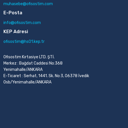
muhasebe@ofisostim.com
E-Posta
info@ofisostim.com
KEP Adresi
ofisostim@hs01.kep.tr
Ofisostim Kırtasiye LTD. ŞTİ.
Merkez : Bağdat Caddesi No:368
Yenimahalle/ANKARA
E-Ticaret : Serhat, 1441. Sk. No:3, 06378 İvedik
Osb/Yenimahalle/ANKARA