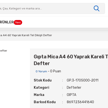
 ÜRÜNLER
Yeni
a A4 60 Yaprak Kareli Tel Dikişli Defter
Gıpta Mica A4 60 Yaprak Kareli Te
Defter
- 0 Puan
0 Yorum
Stok Kodu
GP.3-1705000-2011
Kategori
Defterler
Marka
GIPTA
Barkod Kodu
8697236441640