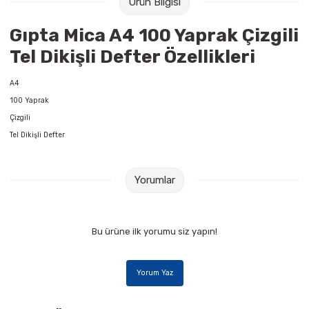
Ürün Bilgisi
Raptiye & İğneler
Tual
Gıpta Mica A4 100 Yaprak Çizgili
Silgiler
Akrilik Boyalar
Tel Dikişli Defter Özellikleri
Sümen Takımları
Beslenme Çantaları
A4
100 Yaprak
Zımba Tel Sökücüleri
Cam Boyaları
Çizgili
Tel Dikişli Defter
Zımba Telleri
Ebru Boyaları
Yorumlar
Zımbalar
Fırçalar
Daksiller
Guaj Boyaları
Bu ürüne ilk yorumu siz yapın!
Kaşe Gereçleri
Kuru Boyalar
Yorum Yaz
Yapıştırıcılar
Mum Boyalar