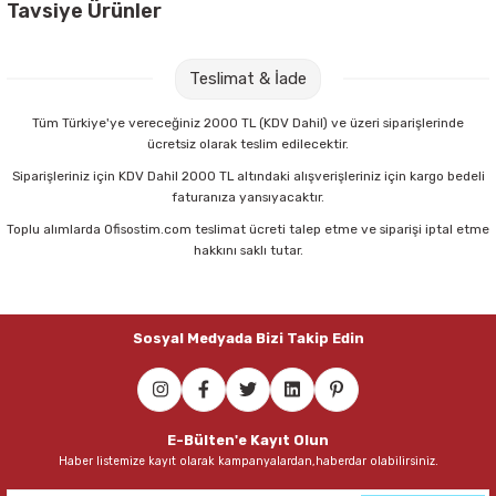
Tavsiye Ürünler
Parmak Boyaları
Pritt 208845 22 gr Stick Yapıştırıcı
Pastel Boyalar
Teslimat & İade
Sulu Boyalar
56,00 TL
Tüm Türkiye'ye vereceğiniz 2000 TL (KDV Dahil) ve üzeri siparişlerinde
ücretsiz olarak teslim edilecektir.
Sepete Ekle
Yağlı Boyalar
Siparişleriniz için KDV Dahil 2000 TL altındaki alışverişleriniz için kargo bedeli
faturanıza yansıyacaktır.
Toplu alımlarda Ofisostim.com teslimat ücreti talep etme ve siparişi iptal etme
Maped 470010 Tattoo 13 Cm Simetrik Makas
hakkını saklı tutar.
100,75 TL
Sosyal Medyada Bizi Takip Edin
Sepete Ekle
Maped 484213 Sensoft Fluo 13 Cm Pastel Renkli Makas
E-Bülten'e Kayıt Olun
Haber listemize kayıt olarak kampanyalardan,haberdar olabilirsiniz.
72,00 TL