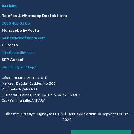
İletişim
Telefon & Whatsapp Destek Hattı
0850 455 03 03
Muhasebe E-Posta
muhasebe@ofisostim.com
E-Posta
info@ofisostim.com
KEP Adresi
ofisostim@hs01.kep.tr
Ofisostim Kırtasiye LTD. ŞTİ.
Merkez : Bağdat Caddesi No:368
Yenimahalle/ANKARA
E-Ticaret : Serhat, 1441. Sk. No:3, 06378 İvedik
Osb/Yenimahalle/ANKARA
Ofisostim Kırtasiye Bilgisayar LTD. ŞTİ. Her Hakkı Saklıdır. © Copyright 2002-
2024