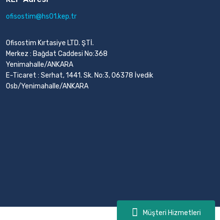
ofisostim@hs01.kep.tr
Ofisostim Kırtasiye LTD. ŞTİ.
Merkez : Bağdat Caddesi No:368
Yenimahalle/ANKARA
E-Ticaret : Serhat, 1441. Sk. No:3, 06378 İvedik
Osb/Yenimahalle/ANKARA
Müşteri Hizmetleri