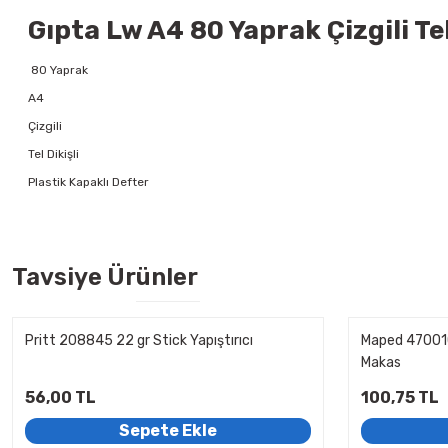
Gıpta Lw A4 80 Yaprak Çizgili Tel
80 Yaprak
A4
Çizgili
Tel Dikişli
Plastik Kapaklı Defter
Tavsiye Ürünler
Pritt 208845 22 gr Stick Yapıştırıcı
Maped 470010
Makas
56,00 TL
100,75 TL
Sepete Ekle