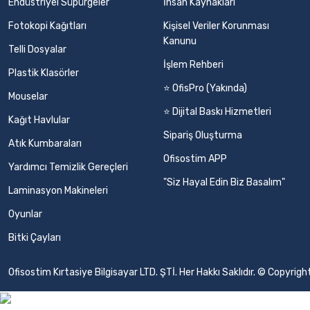
Endüstriyel Süpürgeler
İnsan Kaynakları
Fotokopi Kağıtları
Kişisel Veriler Korunması
Kanunu
Telli Dosyalar
İşlem Rehberi
Plastik Klasörler
⭐ OfisPro (Yakında)
Mouselar
⭐ Dijital Baskı Hizmetleri
Kağıt Havlular
Sipariş Oluşturma
Atık Kumbaraları
Ofisostim APP
Yardımcı Temizlik Gereçleri
"Siz Hayal Edin Biz Basalım"
Laminasyon Makineleri
Oyunlar
Bitki Çayları
Ofisostim Kırtasiye Bilgisayar LTD. ŞTİ. Her Hakkı Saklıdır. © Copyr