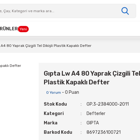
 ÜRÜNLER
Yeni
A4 80 Yaprak Çizgili Tel Dikişli Plastik Kapaklı Defter
Gıpta Lw A4 80 Yaprak Çizgili Tel 
Plastik Kapaklı Defter
- 0 Puan
0 Yorum
Stok Kodu
GP.3-2384000-2011
Kategori
Defterler
Marka
GIPTA
Barkod Kodu
8697236100721