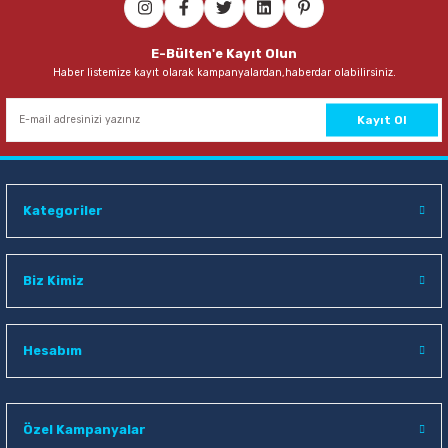
Maped 484213 Sensoft Fluo 13 Cm Pastel Renkli Makas
E-Bülten'e Kayıt Olun
Haber listemize kayıt olarak kampanyalardan,haberdar olabilirsiniz.
72,00 TL
Sepete Ekle
Kayıt Ol
Kategoriler
Biz Kimiz
Hesabım
Özel Kampanyalar