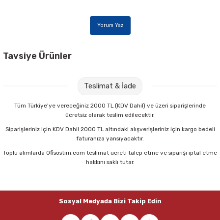
Parmak Boyaları
Yorum Yaz
Pastel Boyalar
Sulu Boyalar
Tavsiye Ürünler
Pritt 208845 22 gr Stick Yapıştırıcı
Yağlı Boyalar
Teslimat & İade
56,00 TL
Tüm Türkiye'ye vereceğiniz 2000 TL (KDV Dahil) ve üzeri siparişlerinde
ücretsiz olarak teslim edilecektir.
Sepete Ekle
Siparişleriniz için KDV Dahil 2000 TL altındaki alışverişleriniz için kargo bedeli
faturanıza yansıyacaktır.
Toplu alımlarda Ofisostim.com teslimat ücreti talep etme ve siparişi iptal etme
Maped 470010 Tattoo 13 Cm Simetrik Makas
hakkını saklı tutar.
100,75 TL
Sosyal Medyada Bizi Takip Edin
Sepete Ekle