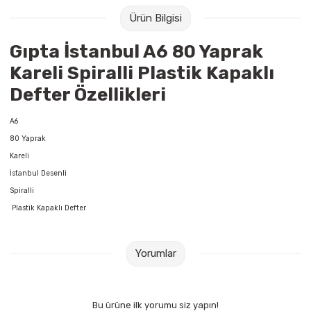
Raptiye & İğneler
Tual
Ürün Bilgisi
Silgiler
Akrilik Boyalar
Gıpta İstanbul A6 80 Yaprak
Kareli Spiralli Plastik Kapaklı
Sümen Takımları
Beslenme Çantaları
Defter Özellikleri
Zımba Tel Sökücüleri
Cam Boyaları
A6
80 Yaprak
Zımba Telleri
Ebru Boyaları
Kareli
İstanbul Desenli
Zımbalar
Fırçalar
Spiralli
Plastik Kapaklı Defter
Daksiller
Guaj Boyaları
Kaşe Gereçleri
Kuru Boyalar
Yorumlar
Yapıştırıcılar
Mum Boyalar
Bu ürüne ilk yorumu siz yapın!