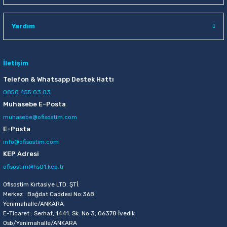
Yardım
İletişim
Telefon & Whatsapp Destek Hattı
0850 455 03 03
Muhasebe E-Posta
muhasebe@ofisostim.com
E-Posta
info@ofisostim.com
KEP Adresi
ofisostim@hs01.kep.tr
Ofisostim Kırtasiye LTD. ŞTİ.
Merkez : Bağdat Caddesi No:368
Yenimahalle/ANKARA
E-Ticaret : Serhat, 1441. Sk. No:3, 06378 İvedik
Osb/Yenimahalle/ANKARA