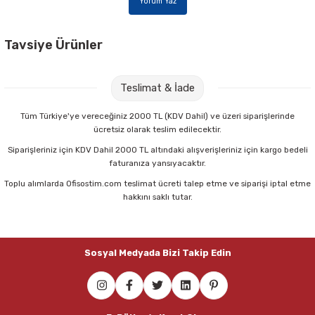
Yorum Yaz
Parmak Boyaları
Pastel Boyalar
Tavsiye Ürünler
Pritt 208845 22 gr Stick Yapıştırıcı
Sulu Boyalar
Teslimat & İade
Yağlı Boyalar
56,00 TL
Tüm Türkiye'ye vereceğiniz 2000 TL (KDV Dahil) ve üzeri siparişlerinde
ücretsiz olarak teslim edilecektir.
Sepete Ekle
Siparişleriniz için KDV Dahil 2000 TL altındaki alışverişleriniz için kargo bedeli
faturanıza yansıyacaktır.
Toplu alımlarda Ofisostim.com teslimat ücreti talep etme ve siparişi iptal etme
Maped 470010 Tattoo 13 Cm Simetrik Makas
hakkını saklı tutar.
100,75 TL
Sosyal Medyada Bizi Takip Edin
Sepete Ekle
Maped 484213 Sensoft Fluo 13 Cm Pastel Renkli Makas