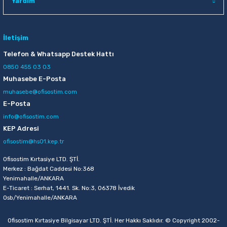
Yardım
İletişim
Telefon & Whatsapp Destek Hattı
0850 455 03 03
Muhasebe E-Posta
muhasebe@ofisostim.com
E-Posta
info@ofisostim.com
KEP Adresi
ofisostim@hs01.kep.tr
Ofisostim Kırtasiye LTD. ŞTİ.
Merkez : Bağdat Caddesi No:368
Yenimahalle/ANKARA
E-Ticaret : Serhat, 1441. Sk. No:3, 06378 İvedik
Osb/Yenimahalle/ANKARA
Ofisostim Kırtasiye Bilgisayar LTD. ŞTİ. Her Hakkı Saklıdır. © Copyright 2002-