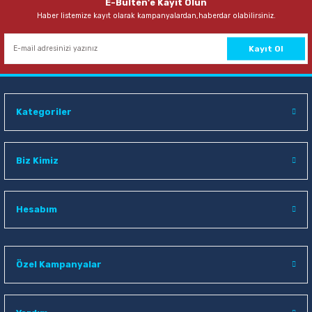
E-Bülten'e Kayıt Olun
Haber listemize kayıt olarak kampanyalardan,haberdar olabilirsiniz.
72,00 TL
Sepete Ekle
Kayıt Ol
Kategoriler
Biz Kimiz
Hesabım
Özel Kampanyalar