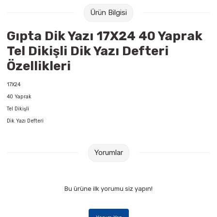
Raptiye & İğneler
Tual
Ürün Bilgisi
Silgiler
Akrilik Boyalar
Gıpta Dik Yazı 17X24 40 Yaprak
Tel Dikişli Dik Yazı Defteri
Sümen Takımları
Beslenme Çantaları
Özellikleri
Zımba Tel Sökücüleri
Cam Boyaları
17X24
40 Yaprak
Zımba Telleri
Ebru Boyaları
Tel Dikişli
Dik Yazı Defteri
Zımbalar
Fırçalar
Daksiller
Guaj Boyaları
Yorumlar
Kaşe Gereçleri
Kuru Boyalar
Bu ürüne ilk yorumu siz yapın!
Yapıştırıcılar
Mum Boyalar