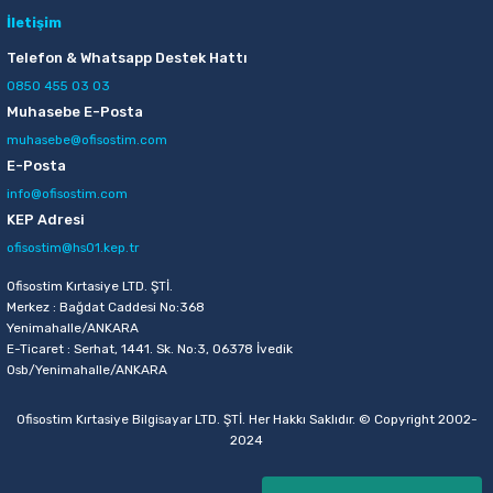
İletişim
Telefon & Whatsapp Destek Hattı
0850 455 03 03
Muhasebe E-Posta
muhasebe@ofisostim.com
E-Posta
info@ofisostim.com
KEP Adresi
ofisostim@hs01.kep.tr
Ofisostim Kırtasiye LTD. ŞTİ.
Merkez : Bağdat Caddesi No:368
Yenimahalle/ANKARA
E-Ticaret : Serhat, 1441. Sk. No:3, 06378 İvedik
Osb/Yenimahalle/ANKARA
Ofisostim Kırtasiye Bilgisayar LTD. ŞTİ. Her Hakkı Saklıdır. © Copyright 2002-
2024