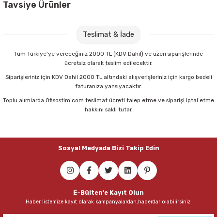
Tavsiye Ürünler
Parmak Boyaları
Pritt 208845 22 gr Stick Yapıştırıcı
Pastel Boyalar
Teslimat & İade
Sulu Boyalar
56,00 TL
Tüm Türkiye'ye vereceğiniz 2000 TL (KDV Dahil) ve üzeri siparişlerinde
ücretsiz olarak teslim edilecektir.
Sepete Ekle
Yağlı Boyalar
Siparişleriniz için KDV Dahil 2000 TL altındaki alışverişleriniz için kargo bedeli
faturanıza yansıyacaktır.
Toplu alımlarda Ofisostim.com teslimat ücreti talep etme ve siparişi iptal etme
Maped 470010 Tattoo 13 Cm Simetrik Makas
hakkını saklı tutar.
100,75 TL
Sosyal Medyada Bizi Takip Edin
Sepete Ekle
Maped 484213 Sensoft Fluo 13 Cm Pastel Renkli Makas
E-Bülten'e Kayıt Olun
Haber listemize kayıt olarak kampanyalardan,haberdar olabilirsiniz.
72,00 TL