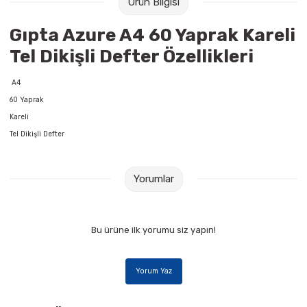
Ürün Bilgisi
Raptiye & İğneler
Tual
Gıpta Azure A4 60 Yaprak Kareli
Silgiler
Akrilik Boyalar
Tel Dikişli Defter Özellikleri
Sümen Takımları
Beslenme Çantaları
A4
60 Yaprak
Zımba Tel Sökücüleri
Cam Boyaları
Kareli
Tel Dikişli Defter
Zımba Telleri
Ebru Boyaları
Yorumlar
Zımbalar
Fırçalar
Daksiller
Guaj Boyaları
Bu ürüne ilk yorumu siz yapın!
Kaşe Gereçleri
Kuru Boyalar
Yorum Yaz
Yapıştırıcılar
Mum Boyalar