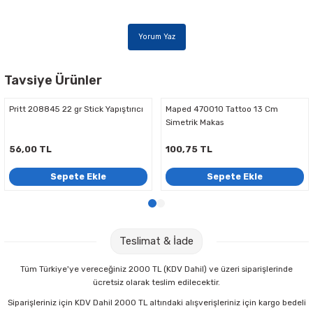
Parmak Boyaları
Yorum Yaz
Pastel Boyalar
Sulu Boyalar
Tavsiye Ürünler
ırıcı
Maped 470010 Tattoo 13 Cm
Maped 484213 Sensoft Fluo 
Yağlı Boyalar
Simetrik Makas
Pastel Renkli Makas
100,75 TL
72,00 TL
Sepete Ekle
Sepete Ekle
Teslimat & İade
Tüm Türkiye'ye vereceğiniz 2000 TL (KDV Dahil) ve üzeri siparişlerinde
ücretsiz olarak teslim edilecektir.
Siparişleriniz için KDV Dahil 2000 TL altındaki alışverişleriniz için kargo bedeli