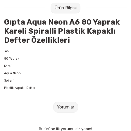
Raptiye & İğneler
Tual
Ürün Bilgisi
Silgiler
Akrilik Boyalar
Gıpta Aqua Neon A6 80 Yaprak
Kareli Spiralli Plastik Kapaklı
Sümen Takımları
Beslenme Çantaları
Defter Özellikleri
Zımba Tel Sökücüleri
Cam Boyaları
A6
80 Yaprak
Zımba Telleri
Ebru Boyaları
Kareli
Aqua Neon
Zımbalar
Fırçalar
Spiralli
Plastik Kapaklı Defter
Daksiller
Guaj Boyaları
Kaşe Gereçleri
Kuru Boyalar
Yorumlar
Yapıştırıcılar
Mum Boyalar
Bu ürüne ilk yorumu siz yapın!