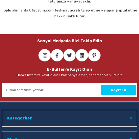
faturanıza yansıyacaktır.
Toplu alımlarda Ofisostim.com teslimat ücreti talep etme ve siparişi iptal etme
hakkını saklı tutar.
Sosyal Medyada Bizi Takip Edin
E-Bülten'e Kayıt Olun
Haber listemize kayıt olarak kampanyalardan,haberdar olabilirsiniz.
Kayıt Ol
Kategoriler