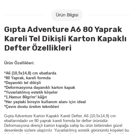
Raptiye & İğneler
Tual
Ürün Bilgisi
Silgiler
Akrilik Boyalar
Gıpta Adventure A6 80 Yaprak
Sümen Takımları
Beslenme Çantaları
Kareli Tel Dikişli Karton Kapaklı
Defter Özellikleri
Zımba Tel Sökücüleri
Cam Boyaları
Ürün Özellikleri:
Zımba Telleri
Ebru Boyaları
*A6 (10,5x14,8) cm ebatlarda
*80 Yaprak, kareli formda
Zımbalar
Fırçalar
*Dayanıklı tel dikişli
*Deformasyona dayanıklı karton kapak
*Yuvarlatılmış estetik köşeler
Daksiller
Guaj Boyaları
*1.Hamur 80gr/m² kâğıt
*Her yaştaki bireyin kullanım alanı için ideal
*Çevre dostu üretim teknikleri
Kaşe Gereçleri
Kuru Boyalar
Gıpta Adventure Karton Kapaklı Kareli Defter,
A6 (10,5x14,8) cm
ebatlarındadır ve 80 yaprak kareli formda bir defter ürünüdür.
Yapıştırıcılar
Mum Boyalar
Deformasyona dirençli karton kapağa sahip bu ürün birbirinden güzel
desenlerde sizlere ulaştırılır. Yuvarlatılmış estetik görünümlü köşeleri bu