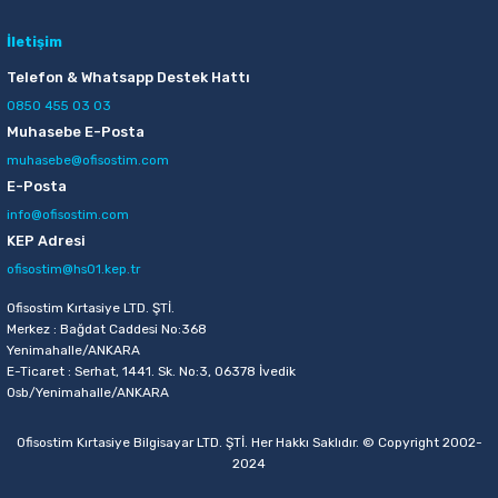
İletişim
Telefon & Whatsapp Destek Hattı
0850 455 03 03
Muhasebe E-Posta
muhasebe@ofisostim.com
E-Posta
info@ofisostim.com
KEP Adresi
ofisostim@hs01.kep.tr
Ofisostim Kırtasiye LTD. ŞTİ.
Merkez : Bağdat Caddesi No:368
Yenimahalle/ANKARA
E-Ticaret : Serhat, 1441. Sk. No:3, 06378 İvedik
Osb/Yenimahalle/ANKARA
Ofisostim Kırtasiye Bilgisayar LTD. ŞTİ. Her Hakkı Saklıdır. © Copyright 2002-
2024