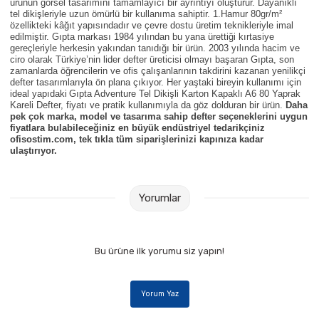
ürünün görsel tasarımını tamamlayıcı bir ayrıntıyı oluşturur. Dayanıklı
Parmak Boyaları
tel dikişleriyle uzun ömürlü bir kullanıma sahiptir. 1.Hamur 80gr/m²
özellikteki kâğıt yapısındadır ve çevre dostu üretim teknikleriyle imal
edilmiştir.
Gıpta markası 1984 yılından bu yana ürettiği kırtasiye
Pastel Boyalar
gereçleriyle herkesin yakından tanıdığı bir ürün. 2003 yılında hacim ve
ciro olarak Türkiye’nin lider defter üreticisi olmayı başaran Gıpta, son
zamanlarda öğrencilerin ve ofis çalışanlarının takdirini kazanan yenilikçi
Sulu Boyalar
defter tasarımlarıyla ön plana çıkıyor. Her yaştaki bireyin kullanımı için
ideal yapıdaki
Gıpta Adventure Tel Dikişli Karton Kapaklı A6 80 Yaprak
Kareli Defter, fiyatı ve pratik kullanımıyla da göz dolduran bir ürün.
Daha
Yağlı Boyalar
pek çok marka, model ve tasarıma sahip defter seçeneklerini uygun
fiyatlara bulabileceğiniz en büyük endüstriyel tedarikçiniz
ofisostim.com, tek tıkla tüm siparişlerinizi kapınıza kadar
ulaştırıyor.
Yorumlar
Bu ürüne ilk yorumu siz yapın!
Yorum Yaz