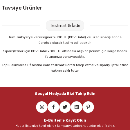
Tavsiye Ürünler
Brons BR-3103 Çift Kat Atatürk Kalemlik
Teslimat & İade
129,00 TL
Tüm Türkiye'ye vereceğiniz 2000 TL (KDV Dahil) ve üzeri siparişlerinde
ücretsiz olarak teslim edilecektir.
Sepete Ekle
Siparişleriniz için KDV Dahil 2000 TL altındaki alışverişleriniz için kargo bedeli
faturanıza yansıyacaktır.
Toplu alımlarda Ofisostim.com teslimat ücreti talep etme ve siparişi iptal etme
Penmark HS305-3S 3 lü Set ve Silgili Tahta Kalemi
hakkını saklı tutar.
100,80 TL
Sosyal Medyada Bizi Takip Edin
Sepete Ekle
Faber-Castell Candy Pvc-Free Kılıflı Pastel Silgi
E-Bülten'e Kayıt Olun
Haber listemize kayıt olarak kampanyalardan,haberdar olabilirsiniz.
19,75 TL