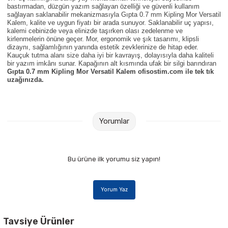
Parmak Boyaları
bastırmadan, düzgün yazım sağlayan özelliği ve güvenli kullanım
sağlayan saklanabilir mekanizmasıyla Gıpta
0.7 mm Kipling Mor Versatil
Kalem, kalite ve uygun fiyatı bir arada sunuyor. Saklanabilir uç yapısı,
Pastel Boyalar
kalemi cebinizde veya elinizde taşırken olası zedelenme ve
kirlenmelerin önüne geçer. Mor, ergonomik ve şık tasarımı, klipsli
dizaynı, sağlamlığının yanında estetik zevklerinize de hitap eder.
Sulu Boyalar
Kauçuk tutma alanı size daha iyi bir kavrayış, dolayısıyla daha kaliteli
bir yazım imkânı sunar. Kapağının alt kısmında ufak bir silgi barındıran
Gıpta
0.7 mm Kipling Mor Versatil Kalem ofisostim.com ile tek tık
uzağınızda.
Yağlı Boyalar
Yorumlar
Bu ürüne ilk yorumu siz yapın!
Yorum Yaz
Tavsiye Ürünler