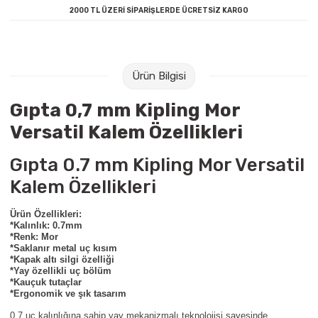
2000 TL ÜZERİ SİPARİŞLERDE ÜCRETSİZ KARGO
Raptiye & İğneler
Tual
Silgiler
Akrilik Boyalar
Ürün Bilgisi
Sümen Takımları
Beslenme Çantaları
Gıpta 0,7 mm Kipling Mor
Zımba Tel Sökücüleri
Cam Boyaları
Versatil Kalem Özellikleri
Zımba Telleri
Ebru Boyaları
Gıpta 0.7 mm Kipling Mor Versatil
Kalem Özellikleri
Zımbalar
Fırçalar
Ürün Özellikleri:
Daksiller
Guaj Boyaları
*Kalınlık: 0.7mm
*Renk: Mor
*Saklanır metal uç kısım
Kaşe Gereçleri
Kuru Boyalar
*Kapak altı silgi özelliği
*Yay özellikli uç bölüm
*Kauçuk tutaçlar
Yapıştırıcılar
Mum Boyalar
*Ergonomik ve şık tasarım
0.7 uç kalınlığına sahip yay mekanizmalı teknolojisi sayesinde