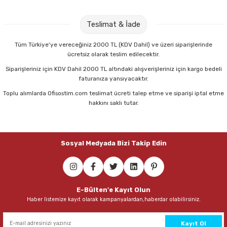
Tombow LV-T-R7-RG Leader Spare Lead 0,7 mm H Klasik Kalem Ucu
Teslimat & İade
67,00 TL
Tüm Türkiye'ye vereceğiniz 2000 TL (KDV Dahil) ve üzeri siparişlerinde
ücretsiz olarak teslim edilecektir.
Sepete Ekle
Siparişleriniz için KDV Dahil 2000 TL altındaki alışverişleriniz için kargo bedeli
faturanıza yansıyacaktır.
Toplu alımlarda Ofisostim.com teslimat ücreti talep etme ve siparişi iptal etme
Tombow LV-T-R7-RG Leader Spare Lead 0,7 mm B Klasik Kalem Ucu
hakkını saklı tutar.
67,00 TL
Sosyal Medyada Bizi Takip Edin
Sepete Ekle
Faber-Castell Yeni Superfine 0,7 mm 75 mm 2B Kalem Ucu
E-Bülten'e Kayıt Olun
Haber listemize kayıt olarak kampanyalardan,haberdar olabilirsiniz.
22,00 TL
Sepete Ekle
Kayıt Ol