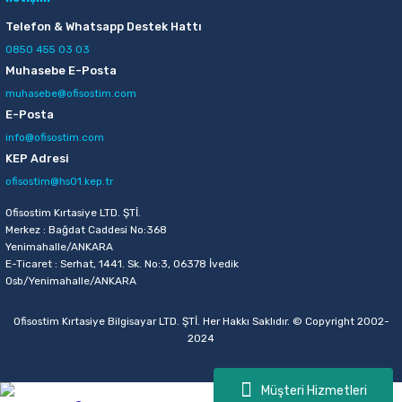
Sepete Ekle
Telefon & Whatsapp Destek Hattı
0850 455 03 03
Muhasebe E-Posta
Faber-Castell PVC-Free Spor Silgi
muhasebe@ofisostim.com
E-Posta
25,50 TL
info@ofisostim.com
Sepete Ekle
KEP Adresi
ofisostim@hs01.kep.tr
Ofisostim Kırtasiye LTD. ŞTİ.
Merkez : Bağdat Caddesi No:368
Yenimahalle/ANKARA
E-Ticaret : Serhat, 1441. Sk. No:3, 06378 İvedik
Osb/Yenimahalle/ANKARA
Ofisostim Kırtasiye Bilgisayar LTD. ŞTİ. Her Hakkı Saklıdır. © Copyright 2002-
2024
Müşteri Hizmetleri