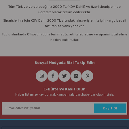
Tüm Türkiye'ye vereceğiniz 2000 TL (KDV Dahil) ve üzeri siparişlerinde
ücretsiz olarak teslim edilecektir.
Siparişleriniz için KDV Dahil 2000 TL altındaki alışverişleriniz için kargo bedeli
faturanıza yansıyacaktır.
Toplu alımlarda Ofisostim.com teslimat ücreti talep etme ve siparişi iptal etme
hakkını saklı tutar.
Sosyal Medyada Bizi Takip Edin
E-Bülten'e Kayıt Olun
Haber listemize kayıt olarak kampanyalardan,haberdar olabilirsiniz.
Kayıt Ol