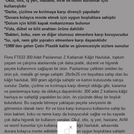
*Okul, ofis, iş yeri, hastane, AVM ve resmî kurumlar için
Parmak Boyaları
kullanışlıdır
*Darbe, çizilme ve kırılmaya karşı dirençli yapıdadır
*Duvara kolayca monte etmek için uygun boşluklara sahiptir
Pastel Boyalar
*Dolum için kilitli kapak mekanizması bulunur
*Vida, dübel ve kilit anahtarı ürüne dahildir
Sulu Boyalar
*Bakteri, koku, nem ve diğer olumsuz etmenlere karşı koruyucudur
*Isı, ışık, nem gibi yıpratıcı etmenlere karşı dayanıklıdır
*1988’den gelen Çetin Plastik kalite ve güvencesiyle sizlere sunulur
Yağlı Boyalar
Flora FT633 300 Adet Paslanmaz Z Katlamalı Kâğıt Havluluk, toplum
yaşam ve çalışma alanlarında çok daha pratik, düzenli ve hijyenik
peçete kullanımını sağlayan bir ürün. Paslanmaz çelikten üretilen bu
ürün şık, metalik gri renge sahiptir. 28x9x25 cm boyutlara sahip olan bu
kâğıt havluluk, 900 gram ağırlığa sahiptir ve karton kutusunda satışa
sunulur. Darbe, çizilme ve kırılmaya karşı dirençli olduğu gibi, kararma
ve paslanmaya karşı da oldukça dayanıklıdır. 300 adet Z katlama kâğıt
havluya ev sahipliği yapabilen bu ürün, ön yüzünde dikey bir boşluk
bulundurur. Bu sayede bitmeye yaklaşan peçete seviyesini de
görmenize olanak tanır. Kir ve toza karşı koruyucu kullanıma sahip bu
ürün bakteri, koku ve neme karşı da koruyuculuk sağlar ve bu sayede
çok daha hijyenik bir kullanım sergiler. Okul, ofis, iş yeri, hastane, AVM
ve resmî kurumlar için kullanışlı olan bu kâğıt havluluk, arkasında
duvara kolayca monte edilebilmeyi sağlayan uygun boşluklara sahiptir.