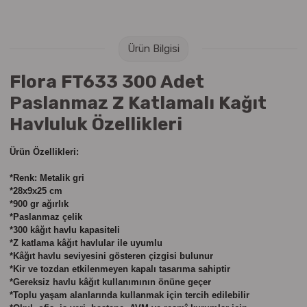
Raptiye & İğneler
Tual
Silgiler
Akrilik Boyalar
Ürün Bilgisi
Flora FT633 300 Adet
Sümen Takımları
Beslenme Çantaları
Paslanmaz Z Katlamalı Kağıt
Zımba Tel Sökücüleri
Cam Boyaları
Havluluk Özellikleri
Zımba Telleri
Ebru Boyaları
Ürün Özellikleri:
*Renk: Metalik gri
Zımbalar
Fırçalar
*28x9x25 cm
*900 gr ağırlık
Daksiller
Guaj Boyaları
*Paslanmaz çelik
*300 kâğıt havlu kapasiteli
*Z katlama kâğıt havlular ile uyumlu
Kaşe Gereçleri
Kuru Boyalar
*Kâğıt havlu seviyesini gösteren çizgisi bulunur
*Kir ve tozdan etkilenmeyen kapalı tasarıma sahiptir
Yapıştırıcılar
Mum Boyalar
*Gereksiz havlu kâğıt kullanımının önüne geçer
*Toplu yaşam alanlarında kullanmak için tercih edilebilir