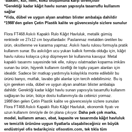
*Bakteri, küf, nem, koku oluşumuna karşı dirençlidir
Parmak Boyaları
*Gerektiği kadar kâğıt havlu sunan yapısıyla tasarruflu kullanım
sağlar
*Vida, dübel ve uygun alyan anahtarı blister ambalaja dahildir
Pastel Boyalar
*1988’den gelen Çetin Plastik kalite ve güvencesiyle sizlere sunulur
Sulu Boyalar
Flora FT468 Askılı Kapaklı Rulo Kâğıt Havluluk, metalik gümüş
renktedir ve 27x12 cm boyutlardadır. Paslanmaz metalden üretilen bu
ürün, oksitlenme ve kararma yapmaz. Askılı havlu rulosu formuyla pratik
Yağlı Boyalar
kullanım sunar. Bu askılığın ucu yukarı kalkık formda olduğu için, kâğıt
havlu rulosu kolayca çıkıp düşmeyen bir kullanıma kavuşur. Metal
kapaklı tasarımı sayesinde tek elle, ruloyu ıslatmadan koparma imkânı
sunan bu ürün, hijyenik kullanım özelliği ile toplu yaşam alanları için
idealdir. Sadece bir matkap yardımıyla kolaylıkla monte edilebilir bu
ürünü banyo, mutfak, lavabo gibi alanlar için tercih edebilirsiniz. Bu iş
için gereken vida, dübel ve uygun alyan anahtarı blister ambalaja
dahildir. Gerektiği kadar kâğıt havlu sunan yapısıyla tasarruflu kullanım
sağlayan bu ürün, bütçe dostu kullanımıyla da cebinizi yormaz.
1988’den gelen Çetin Plastik kalite ve güvencesiyle sizlere sunulan
Flora FT468 Askılı Kapaklı Rulo Kâğıt Havluluk, ekonomik fiyatı ve
uzun kullanım ömrüyle de ön plana çıkıyor.
Daha pek çok marka,
model, kullanım amacı, ebat, kapasite ve tasarımda kâğıt havluluk
ve temizlik ürününe uygun fiyatlarla ulaşabileceğiniz en büyük
endüstriyel ofis tedarikçiniz ofisostim.com, tek tıkla tüm