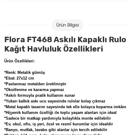
Raptiye & İğneler
Tual
Silgiler
Akrilik Boyalar
Ürün Bilgisi
Sümen Takımları
Beslenme Çantaları
Flora FT468 Askılı Kapaklı Rulo
Kağıt Havluluk Özellikleri
Zımba Tel Sökücüleri
Cam Boyaları
Ürün Özellikleri:
Zımba Telleri
Ebru Boyaları
*Renk: Metalik gümüş
*Ebat: 27x12 cm
Zımbalar
Fırçalar
*Paslanmaz metalden üretilmiştir
*Oksitlenme ve kararma yapmaz
Daksiller
Guaj Boyaları
*Askılı formuyla pratik kullanım sunar
*Yukarı kalkık askı ucu sayesinde rulolar kolay çıkmaz
*Metal kapaklı tasarım sayesinde tek elle kolayca koparma imkânı
Kaşe Gereçleri
Kuru Boyalar
*Hijyenik kullanım özelliği ile toplu yaşam alanları için ideal
*Sadece bir matkap yardımıyla kolaylıkla monte edilebilir
Yapıştırıcılar
Mum Boyalar
*Ev, okul, ofis, iş yeri, özel ve resmî kurumlar için idealdir
*Banyo, mutfak, lavabo gibi alanlar için tercih edilebilir