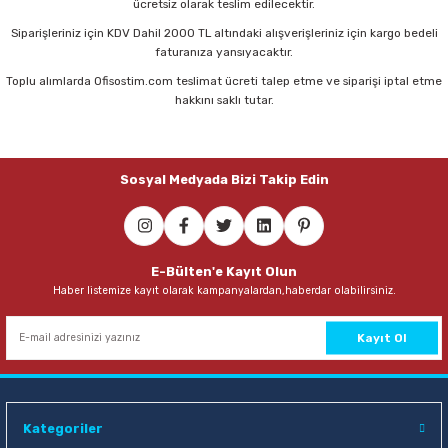
ücretsiz olarak teslim edilecektir.
Siparişleriniz için KDV Dahil 2000 TL altındaki alışverişleriniz için kargo bedeli
faturanıza yansıyacaktır.
Toplu alımlarda Ofisostim.com teslimat ücreti talep etme ve siparişi iptal etme
hakkını saklı tutar.
Sosyal Medyada Bizi Takip Edin
E-Bülten'e Kayıt Olun
Haber listemize kayıt olarak kampanyalardan,haberdar olabilirsiniz.
Kayıt Ol
Kategoriler