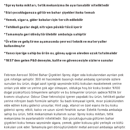
Parmak Boyaları
*Sprey koku miktarı, tetik mekanizma ile ayarlanabilir niteliktedir
*Sizi çocukluğunuza götüren bahar çiçekleri koku temalı
Pastel Boyalar
*Yemek, sigara, gider kokuları için tercih edilebilir
*Tehlikeli gazlar değil, nitrojen püskürtücü içerir
Sulu Boyalar
*Tamamıyla geri dönüştürülebilir ambalaja sahiptir
*Üretim ve geliştirme aşamasında çevreci teknik ve materyaller
Yağlı Boyalar
kullanılmıştır
*Yanıcı içeriğe sahip bu ürün ısı, güneş ışığı ve alevden uzak tutulmalıdır
*1837’den gelen P&G deneyim, kalite ve güvencesiyle sizlere sunulur
Febreze Aerosol 300ml Bahar Çiçekleri Sprey, diğer oda kokularından ayrılan pek
çok niteliğe sahiptir. 300 ml hacimdeki basınçlı metal ambalaj içerisinde sizlere
sunulan bu ürün, doğal azot içeriği sayesinde kötü kokuları maskelemek yerine
onları yok eder ve yerine çok ağır olmayan, oldukça hoş bir koku bırakır. %100
doğal püskürtücü bileşenlere sahiptir ve bu bileşenler ürünün sadece %5’lik bir
kısmını oluşturur. Odour Clear teknolojisi içeren yapıdaki bu ürün, tehlikeli gazlar
yerine nitrojen bazlı formüle sahiptir. Su bazlı kimyasal içerik, mısır püskülünden
elde edilen koku giderici unsurlar, Hint yağı, etanol ve özel esans ile bu koku
giderici sprey, etkili, kalıcı ve uzun süreli ferahlık sunar. Estetik formda ambalaja
sahip bu ürün, tetik mekanizmalı kullanım sunar. Sprey koku miktarı, tetik
mekanizma ile ayarlanabilir niteliktedir. Sizi çocukluğunuza götüren bahar
çiçekleri koku teması sayesinde sigara, yemek, gider kokusu gibi yerleşik ve kötü
kokuları yok eder. Tamamıyla geri dönüştürülebilir metal aerosol ambalaja sahiptir.