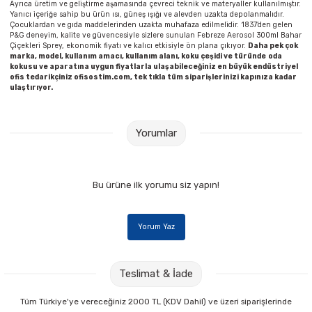
Ayrıca üretim ve geliştirme aşamasında çevreci teknik ve materyaller kullanılmıştır.
Yanıcı içeriğe sahip bu ürün ısı, güneş ışığı ve alevden uzakta depolanmalıdır.
Çocuklardan ve gıda maddelerinden uzakta muhafaza edilmelidir. 1837’den gelen
P&G deneyim, kalite ve güvencesiyle sizlere sunulan Febreze Aerosol 300ml Bahar
Çiçekleri Sprey, ekonomik fiyatı ve kalıcı etkisiyle ön plana çıkıyor.
Daha pek çok
marka, model, kullanım amacı, kullanım alanı, koku çeşidi ve türünde
oda
kokusu ve aparatına uygun fiyatlarla ulaşabileceğiniz en büyük endüstriyel
ofis tedarikçiniz ofisostim.com, tek tıkla tüm siparişlerinizi kapınıza kadar
ulaştırıyor.
Yorumlar
Bu ürüne ilk yorumu siz yapın!
Yorum Yaz
Teslimat & İade
Tüm Türkiye'ye vereceğiniz 2000 TL (KDV Dahil) ve üzeri siparişlerinde