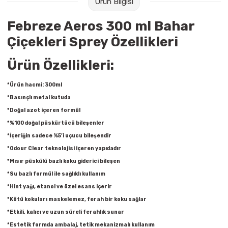
Ürün Bilgisi
Raptiye & İğneler
Tual
Febreze Aeros 300 ml Bahar
Silgiler
Akrilik Boyalar
Çiçekleri Sprey Özellikleri
Sümen Takımları
Beslenme Çantaları
Ürün Özellikleri:
Zımba Tel Sökücüleri
Cam Boyaları
*Ürün hacmi: 300ml
*Basınçlı metal kutuda
Zımba Telleri
Ebru Boyaları
*Doğal azot içeren formül
*%100 doğal püskürtücü bileşenler
Zımbalar
Fırçalar
*İçeriğin sadece %5’i uçucu bileşendir
*Odour Clear teknolojisi içeren yapıdadır
Daksiller
Guaj Boyaları
*Mısır püskülü bazlı koku giderici bileşen
*Su bazlı formül ile sağlıklı kullanım
Kaşe Gereçleri
Kuru Boyalar
*Hint yağı, etanol ve özel esans içerir
*Kötü kokuları maskelemez, ferah bir koku sağlar
Yapıştırıcılar
Mum Boyalar
*Etkili, kalıcı ve uzun süreli ferahlık sunar
*Estetik formda ambalaj, tetik mekanizmalı kullanım