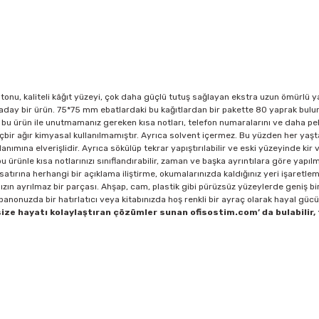
 tonu, kaliteli kâğıt yüzeyi, çok daha güçlü tutuş sağlayan ekstra uzun ömürlü 
a aday bir ürün. 75*75 mm ebatlardaki bu kağıtlardan bir pakette 80 yaprak bulu
 bu ürün ile unutmamanız gereken kısa notları, telefon numaralarını ve daha pe
 hiçbir ağır kimyasal kullanılmamıştır. Ayrıca solvent içermez. Bu yüzden her yaşt
nımına elverişlidir. Ayrıca sökülüp tekrar yapıştırılabilir ve eski yüzeyinde kir 
ürünle kısa notlarınızı sınıflandırabilir, zaman ve başka ayrıntılara göre yapıl
ir satırına herhangi bir açıklama iliştirme, okumalarınızda kaldığınız yeri işaretl
ızın ayrılmaz bir parçası. Ahşap, cam, plastik gibi pürüzsüz yüzeylerde geniş bi
 panonuzda bir hatırlatıcı veya kitabınızda hoş renkli bir ayraç olarak hayal gü
ze hayatı kolaylaştıran çözümler sunan ofisostim.com’ da bulabilir, 