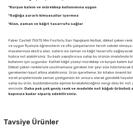
*Kurşun kalem ve mürekkep kullanımına uygun
*Sağlığa zararlı kimyasallar içermez
*Alan, zaman ve kâğıt tasarrufu sağlar
Faber Castell 75X75 Mm Fosforlu Sarı Yapışkanlı Notluk, dikkat çeken renk
ve uygun fiyatıyla öğrencilerin ve ofis çalışanlarının tercih sebebi olmay
masalarınıza ekstra alan, sizlere ise zaman ve kâğıt tasarrufu sağlayacak
hızlıca not alabilirsiniz. Su bazlı yapıştırıcıya sahip bu ürünün imalatında
kullanımı için uygundur. Kaliteli kâğıt yüzeyi mürekkep ve kurşun kalem kulla
Dikkat çeken renkleriyle unutmamanız gereken her şeyi size hatırlatacak bu 
gerekenleri kayıt altına alabilirsiniz. Ürün işaretleme, bir kitabın önemli b
süreli projelerinizde zaman çizelgenizin bir unsuru olarak gündelik hayatın
sahip bu ürün, buzdolabınızda eşinize bırakabileceğiniz sevgi dolu bir not,
emrinde.
Daha pek çok geniş renk ve modelde not kâğıdı ürününü si
kapınıza kadar sipariş edebilirsiniz.
Tavsiye Ürünler