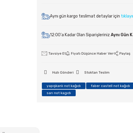
Aynı gün kargo teslimat detaylar için
tıklay
12:00'a Kadar Olan Siparişleriniz
Aynı Gün 
Tavsiye Et
Fiyatı Düşünce Haber Ver
Paylaş
Hızlı Gönderi
Stoktan Teslim
yapışkanlı not kağıdı
faber castell not kağıdı
sarı not kagıdı