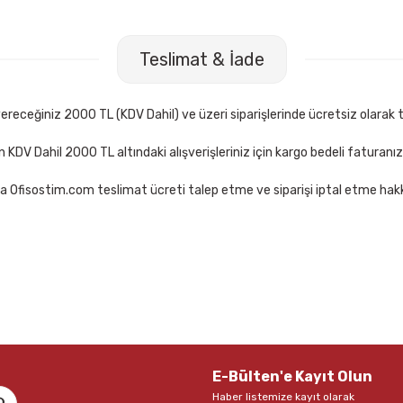
62667 60 lı Round Stic Kırmızı Tükenmez Kalem
Bic 962666 60
Teslimat & İade
00 TL
406,00 TL
Sepete Ekle
receğiniz 2000 TL (KDV Dahil) ve üzeri siparişlerinde ücretsiz olarak t
çin KDV Dahil 2000 TL altındaki alışverişleriniz için kargo bedeli faturanı
a Ofisostim.com teslimat ücreti talep etme ve siparişi iptal etme hakkı
l 1423 Siyah Tükenmez Kalem
Faber Castell 1423 Kırmızı Tük
11,00 TL
Sepete Ekle
Sepete Ekle
E-Bülten'e Kayıt Olun
Haber listemize kayıt olarak