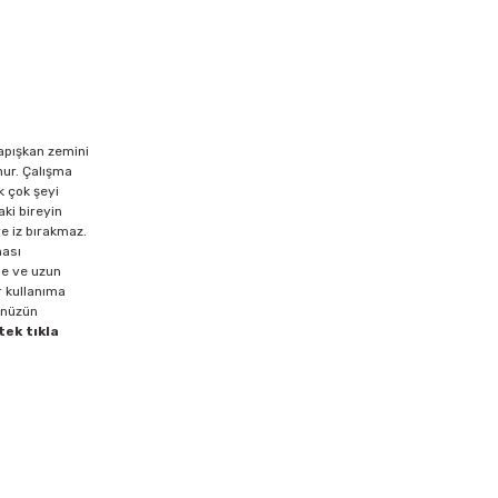
yapışkan zemini
nur. Çalışma
k çok şeyi
aki bireyin
ve iz bırakmaz.
ması
eme ve uzun
r kullanıma
cünüzün
tek tıkla