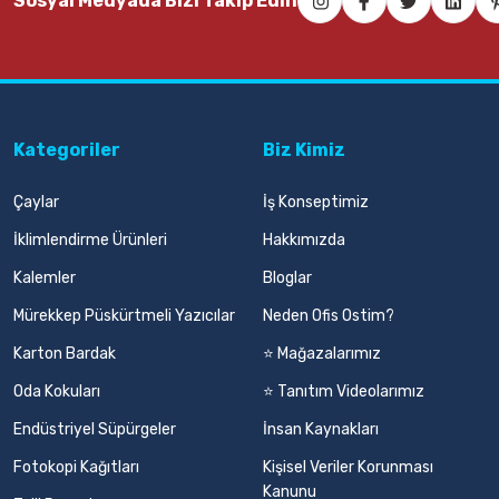
Sosyal Medyada Bizi Takip Edin
154,00 TL
Sepete Ekle
Kategoriler
Biz Kimiz
Çaylar
İş Konseptimiz
İklimlendirme Ürünleri
Hakkımızda
Kalemler
Bloglar
Mürekkep Püskürtmeli Yazıcılar
Neden Ofis Ostim?
Karton Bardak
⭐ Mağazalarımız
Oda Kokuları
⭐ Tanıtım Videolarımız
Endüstriyel Süpürgeler
İnsan Kaynakları
Fotokopi Kağıtları
Kişisel Veriler Korunması
Kanunu