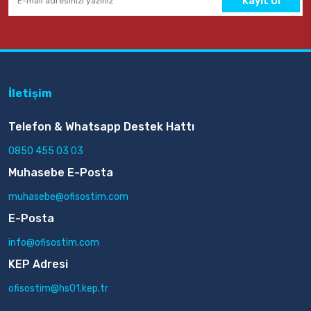
Kayıt Ol
İletişim
Telefon & Whatsapp Destek Hattı
0850 455 03 03
Muhasebe E-Posta
muhasebe@ofisostim.com
E-Posta
info@ofisostim.com
KEP Adresi
ofisostim@hs01.kep.tr