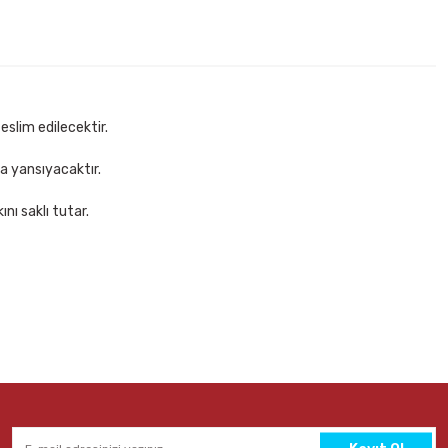
 lı Round Stic Mavi Tükenmez Kalem
Sepete Ekle
eslim edilecektir.
za yansıyacaktır.
nı saklı tutar.
enmez Kalem
Faber Castell 1423 Mavi Tükenmez Kalem
11,00 TL
Sepete Ekle