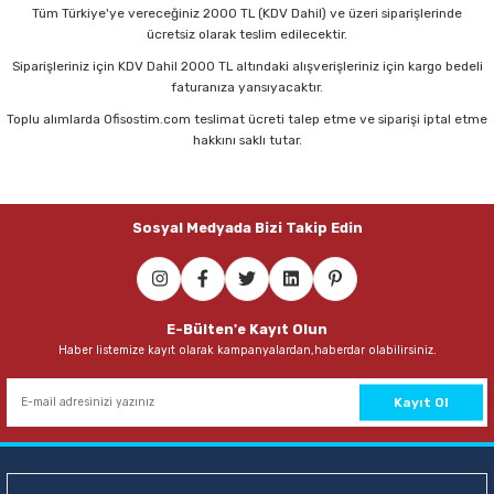
Parmak Boyaları
Tüm Türkiye'ye vereceğiniz 2000 TL (KDV Dahil) ve üzeri siparişlerinde
ücretsiz olarak teslim edilecektir.
Pastel Boyalar
Siparişleriniz için KDV Dahil 2000 TL altındaki alışverişleriniz için kargo bedeli
faturanıza yansıyacaktır.
Sulu Boyalar
Toplu alımlarda Ofisostim.com teslimat ücreti talep etme ve siparişi iptal etme
hakkını saklı tutar.
Yağlı Boyalar
Sosyal Medyada Bizi Takip Edin
E-Bülten'e Kayıt Olun
Haber listemize kayıt olarak kampanyalardan,haberdar olabilirsiniz.
Kayıt Ol