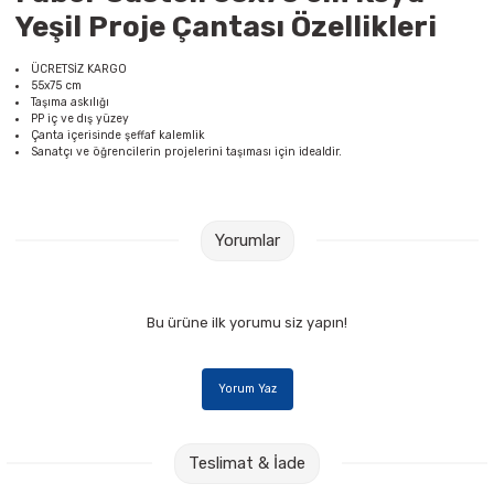
Yeşil Proje Çantası Özellikleri
Raptiye & İğneler
Tual
ÜCRETSİZ KARGO
Silgiler
Akrilik Boyalar
55x75 cm
Taşıma askılığı
PP iç ve dış yüzey
Sümen Takımları
Beslenme Çantaları
Çanta içerisinde şeffaf kalemlik
Sanatçı ve öğrencilerin projelerini taşıması için idealdir.
Zımba Tel Sökücüleri
Cam Boyaları
Zımba Telleri
Ebru Boyaları
Yorumlar
Zımbalar
Fırçalar
Bu ürüne ilk yorumu siz yapın!
Daksiller
Guaj Boyaları
Yorum Yaz
Kaşe Gereçleri
Kuru Boyalar
Yapıştırıcılar
Mum Boyalar
Teslimat & İade