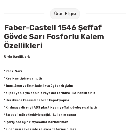
Raptiye & İğneler
Tual
Ürün Bilgisi
Silgiler
Akrilik Boyalar
Faber-Castell 1546 Şeffaf
Sümen Takımları
Beslenme Çantaları
Gövde Sarı Fosforlu Kalem
Özellikleri
Zımba Tel Sökücüleri
Cam Boyaları
Ürün Özellikleri:
Zımba Telleri
Ebru Boyaları
*Renk: Sarı
Zımbalar
Fırçalar
*Kesik uç tipine sahiptir
*1mm, 2mm ve 5mm kalınlıkta üç farklı çizim
Daksiller
Guaj Boyaları
*Klipsli yapısıyla cebiniz veya defterinize iliştirebilirsiniz
*Her iki uca konumlanabilen kapak yapısı
Kaşe Gereçleri
Kuru Boyalar
*Kırılmaya dirençli ABS plastik yarı şeffaf gövdeye sahiptir
*Su bazlı mürekkebiyle sağlıklı kullanım sunar
Yapıştırıcılar
Mum Boyalar
*İçeriğinde ağır kimyasallar barındırmaz
*Fiber ucu sayesinde kolayca deforme olmaz