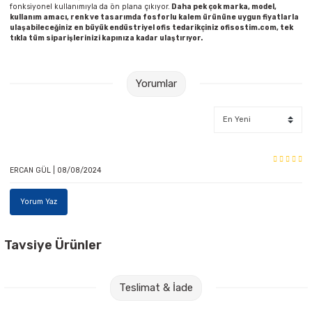
fonksiyonel kullanımıyla da ön plana çıkıyor.
Daha pek çok marka, model,
kullanım amacı, renk ve tasarımda fosforlu kalem ürününe uygun fiyatlarla
ulaşabileceğiniz en büyük endüstriyel ofis tedarikçiniz ofisostim.com, tek
tıkla tüm siparişlerinizi kapınıza kadar ulaştırıyor.
Yorumlar
ERCAN GÜL | 08/08/2024
Yorum Yaz
Tavsiye Ürünler
Schneider SCF101 Job 150 1-4,5 mm Yeşil Fosforlu Kalem
Teslimat & İade