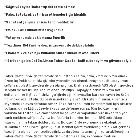
Parmak Boyaları
*Kâğıt yüzeyleri kabartıp deforme etmez
*Faks, fotokopi, satır işaretlemeleri için idealdir
Pastel Boyalar
*Sanatsal çalışmalar için tercih edilebilir
*Ev, okul, ofis kullanımına uygundur
Sulu Boyalar
*Yatay konumda saklamanız önerilir
*Textliner 1549 mürekkep istasyonu ile doldurulabilir
Yağlı Boyalar
*Ekonomik ve ekolojik kullanım sunan kullanım özellikleri
*
1761’den gelen üstün Alman Faber Castell kalite, deneyim ve güvencesiyle
Faber-Castell 1546 Şeffaf Gövde Sarı Fosforlu Kalem, 1mm, 2mm ve 5 mm olmak
üzere üç farklı kalınlıkta çizimler yapabilmeye olanak tanıyan kesik ucu ve yarı
şeffaf sert plastik gövdesi ile ön plana çıkar. Kırılmaya dirençli ABS plastik gövdeye
sahiptir ve her iki uca konumlanabilen klipsli kapağıyla cebinize veya not
defterlerinize iliştirebilirsiniz. İçeriğinde ağır kimyasallar barındırmayan bu ürün
non-toxic özelliktedir. Su bazlı mürekkebiyle sağlıklı kullanım sunar. Fiber ucu
sayesinde kolayca deforme olmaz. Faks, fotokopi, satır işaretlemeleri için oldukça
kullanışlıdır ve kâğıt yüzeyleri kabartıp deforme etmez. Tüm bu özelliklerinin
yanında bu fosforlu kalemler sanatsal çalışmalar yapabilmenize imkân tanıyan
canlı renklere sahiptir. Ayrıca bu fosforlu kalemler, Textliner 1549 mürekkep
istasyonları ile tekrar doldurulabilir. Bu özelliği ile ekonomik ve ekolojik bir
kullanım sunar. Önemli gördüğünüz satırları işaretleyebileceğiniz, dikkat çekmek
istediğiniz alanları belirtebileceğiniz ya da görsel tasarım için kullanabileceğiniz
Faber-Castell 1546 Şeffaf Gövde Sarı Fosforlu Kalem, ekonomik fiyatı ve