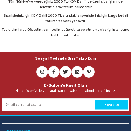
55,00 TL
Tüm Türkiye'ye vereceğiniz 2000 TL (KDV Dahil) ve üzeri siparişlerinde
ücretsiz olarak teslim edilecektir.
Sepete Ekle
Siparişleriniz için KDV Dahil 2000 TL altındaki alışverişleriniz için kargo bedeli
faturanıza yansıyacaktır.
Toplu alımlarda Ofisostim.com teslimat ücreti talep etme ve siparişi iptal etme
Faber-Castell Mavi Ahşap Gövdeli Fosforlu Kalem
hakkını saklı tutar.
30,50 TL
Sosyal Medyada Bizi Takip Edin
Sepete Ekle
Faber-Castell Turuncu Ahşap Gövdeli Fosforlu Kalem
E-Bülten'e Kayıt Olun
Haber listemize kayıt olarak kampanyalardan,haberdar olabilirsiniz.
30,50 TL
Sepete Ekle
Kayıt Ol
Faber-Castell Pembe Ahşap Gövdeli Fosforlu Kalem