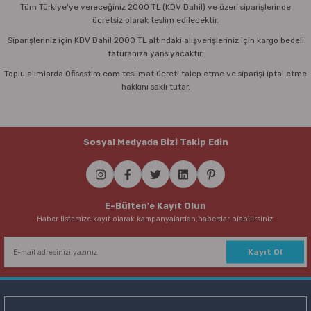
Tüm Türkiye'ye vereceğiniz 2000 TL (KDV Dahil) ve üzeri siparişlerinde
ücretsiz olarak teslim edilecektir.
Siparişleriniz için KDV Dahil 2000 TL altındaki alışverişleriniz için kargo bedeli
faturanıza yansıyacaktır.
Toplu alımlarda Ofisostim.com teslimat ücreti talep etme ve siparişi iptal etme
hakkını saklı tutar.
Sosyal Medyada Bizi Takip Edin
E-Bülten'e Kayıt Olun
Haber listemize kayıt olarak kampanyalardan,haberdar olabilirsiniz.
Kayıt Ol