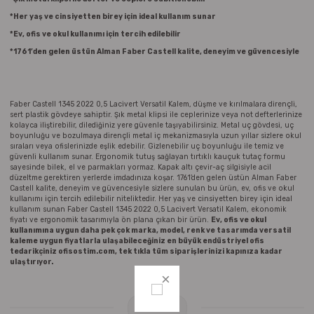
Parmak Boyaları
*Her yaş ve cinsiyetten birey için ideal kullanım sunar
*Ev, ofis ve okul kullanımı için tercih edilebilir
Pastel Boyalar
*1761’den gelen üstün Alman Faber Castell kalite, deneyim ve güvencesiyle
Sulu Boyalar
Faber Castell 1345 2022 0,5 Lacivert Versatil Kalem, düşme ve kırılmalara dirençli,
Yağlı Boyalar
sert plastik gövdeye sahiptir. Şık metal klipsi ile ceplerinize veya not defterlerinize
kolayca iliştirebilir, dilediğiniz yere güvenle taşıyabilirsiniz. Metal uç gövdesi, uç
boyunluğu ve bozulmaya dirençli metal iç mekanizmasıyla uzun yıllar sizlere okul
sıraları veya ofislerinizde eşlik edebilir. Gizlenebilir uç boyunluğu ile temiz ve
güvenli kullanım sunar. Ergonomik tutuş sağlayan tırtıklı kauçuk tutaç formu
sayesinde bilek, el ve parmakları yormaz. Kapak altı çevir-aç silgisiyle acil
düzeltme gerektiren yerlerde imdadınıza koşar. 1761’den gelen üstün Alman Faber
Castell kalite, deneyim ve güvencesiyle sizlere sunulan bu ürün, ev, ofis ve okul
kullanımı için tercih edilebilir niteliktedir. Her yaş ve cinsiyetten birey için ideal
kullanım sunan Faber Castell 1345 2022 0,5 Lacivert Versatil Kalem, ekonomik
fiyatı ve ergonomik tasarımıyla ön plana çıkan bir ürün.
Ev, ofis ve okul
kullanımına uygun daha pek çok marka, model, renk ve tasarımda versatil
kaleme uygun fiyatlarla ulaşabileceğiniz en büyük endüstriyel ofis
tedarikçiniz ofisostim.com, tek tıkla tüm siparişlerinizi kapınıza kadar
ulaştırıyor.
Yorumlar