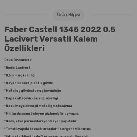
Raptiye & İğneler
Tual
Ürün Bilgisi
Silgiler
Akrilik Boyalar
Faber Castell 1345 2022 0.5
Sümen Takımları
Beslenme Çantaları
Lacivert Versatil Kalem
Özellikleri
Zımba Tel Sökücüleri
Cam Boyaları
Ürün Özellikleri:
Zımba Telleri
Ebru Boyaları
*Renk: Lacivert
*0,5 mm uç kalınlığı
Zımbalar
Fırçalar
*Dayanıklı sert plastik gövde
*Metal uç gövdesi ve uç boyunluğu
Daksiller
Guaj Boyaları
*Kapak altı çevir-aç silgi özelliği
*Bozulmaya dirençli metal iç mekanizma
Kaşe Gereçleri
Kuru Boyalar
*Min kırılmasını önleyen gizlenebilir uç yapısı
*Bilek, el ve parmakları yormayan yapıdadır
Yapıştırıcılar
Mum Boyalar
*Tırtıklı yapıda kauçuk tutaçlar ile ergonomik tutuş
*Şık metal klipsi ile defter ve ceplere sabitlenebilir