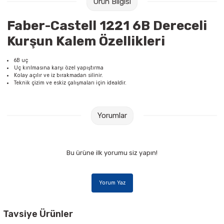
Ürün Bilgisi
Raptiye & İğneler
Tual
Faber-Castell 1221 6B Dereceli
Silgiler
Akrilik Boyalar
Kurşun Kalem Özellikleri
Sümen Takımları
Beslenme Çantaları
6B uç
Uç kırılmasına karşı özel yapıştırma
Kolay açılır ve iz bırakmadan silinir.
Zımba Tel Sökücüleri
Cam Boyaları
Teknik çizim ve eskiz çalışmaları için idealdir.
Zımba Telleri
Ebru Boyaları
Yorumlar
Zımbalar
Fırçalar
Bu ürüne ilk yorumu siz yapın!
Daksiller
Guaj Boyaları
Kaşe Gereçleri
Kuru Boyalar
Yorum Yaz
Yapıştırıcılar
Mum Boyalar
Tavsiye Ürünler