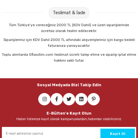
Parmak Boyaları
Maped 011600 Technic Silgi
Teslimat & İade
Pastel Boyalar
20,30 TL
Tüm Türkiye'ye vereceğiniz 2000 TL (KDV Dahil) ve üzeri siparişlerinde
ücretsiz olarak teslim edilecektir.
Sulu Boyalar
Sepete Ekle
Siparişleriniz için KDV Dahil 2000 TL altındaki alışverişleriniz için kargo bedeli
faturanıza yansıyacaktır.
Yağlı Boyalar
Toplu alımlarda Ofisostim.com teslimat ücreti talep etme ve siparişi iptal etme
Faber-Castell Candy Pvc-Free Kılıflı Pastel Silgi
hakkını saklı tutar.
19,75 TL
Sosyal Medyada Bizi Takip Edin
Sepete Ekle
E-Bülten'e Kayıt Olun
Haber listemize kayıt olarak kampanyalardan,haberdar olabilirsiniz.
Kayıt Ol