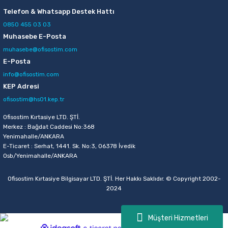
Telefon & Whatsapp Destek Hattı
0850 455 03 03
Muhasebe E-Posta
muhasebe@ofisostim.com
E-Posta
info@ofisostim.com
KEP Adresi
ofisostim@hs01.kep.tr
Ofisostim Kırtasiye LTD. ŞTİ.
Merkez : Bağdat Caddesi No:368
Yenimahalle/ANKARA
E-Ticaret : Serhat, 1441. Sk. No:3, 06378 İvedik
Osb/Yenimahalle/ANKARA
Ofisostim Kırtasiye Bilgisayar LTD. ŞTİ. Her Hakkı Saklıdır. © Copyright 2002-
2024
Müşteri Hizmetleri
ideasoft
ile