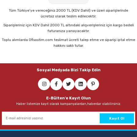
Parmak Boyaları
68,00 TL
Tüm Türkiye'ye vereceğiniz 2000 TL (KDV Dahil) ve üzeri siparişlerinde
ücretsiz olarak teslim edilecektir.
Pastel Boyalar
Sepete Ekle
Siparişleriniz için KDV Dahil 2000 TL altındaki alışverişleriniz için kargo bedeli
faturanıza yansıyacaktır.
Sulu Boyalar
Toplu alımlarda Ofisostim.com teslimat ücreti talep etme ve siparişi iptal etme
Mas 640 Fiesta 20 mt Turuncu Bant Kesme Makinesi
hakkını saklı tutar.
Yağlı Boyalar
68,00 TL
Sosyal Medyada Bizi Takip Edin
Sepete Ekle
Mas 640 Fiesta 20 mt Beyaz Bant Kesme Makinesi
E-Bülten'e Kayıt Olun
Haber listemize kayıt olarak kampanyalardan,haberdar olabilirsiniz.
68,00 TL
Sepete Ekle
Kayıt Ol
Mas 640 Fiesta 20 mt Kırmızı Bant Kesme Makinesi