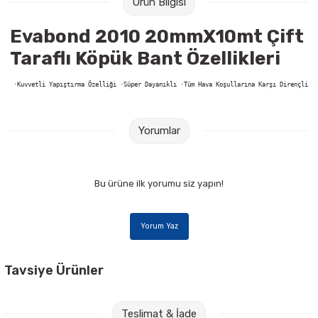
Ürün Bilgisi
Raptiye & İğneler
Tual
Evabond 2010 20mmX10mt Çift
Silgiler
Akrilik Boyalar
Taraflı Köpük Bant Özellikleri
Sümen Takımları
Beslenme Çantaları
 ·Kuvvetli Yapıştırma Özelliği ·Süper Dayanıklı ·Tüm Hava Koşullarına Karşı Dirençli ·
Zımba Tel Sökücüleri
Cam Boyaları
Yorumlar
Zımba Telleri
Ebru Boyaları
Bu ürüne ilk yorumu siz yapın!
Zımbalar
Fırçalar
Daksiller
Guaj Boyaları
Yorum Yaz
Kaşe Gereçleri
Kuru Boyalar
Tavsiye Ürünler
Yapıştırıcılar
Mum Boyalar
Mas 640 Fiesta 20 mt Yeşil Bant Kesme Makinesi
Teslimat & İade