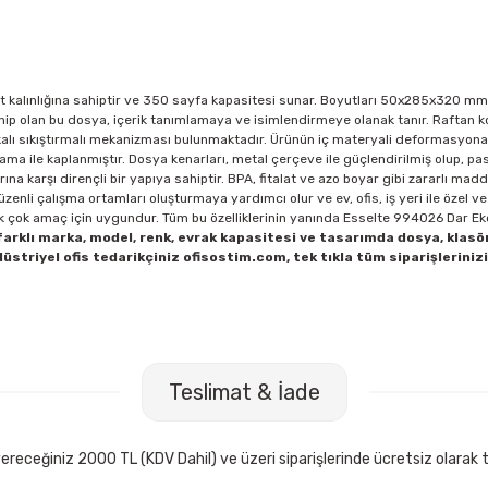
ırt kalınlığına sahiptir ve 350 sayfa kapasitesi sunar. Boyutları 50x285x320 mm
 sahip olan bu dosya, içerik tanımlamaya ve isimlendirmeye olanak tanır. Raftan 
 halkalı sıkıştırmalı mekanizması bulunmaktadır. Ürünün iç materyali deformasyona
ama ile kaplanmıştır. Dosya kenarları, metal çerçeve ile güçlendirilmiş olup, p
ına karşı dirençli bir yapıya sahiptir. BPA, fitalat ve azo boyar gibi zararlı mad
zenli çalışma ortamları oluşturmaya yardımcı olur ve ev, ofis, iş yeri ile özel v
 pek çok amaç için uygundur. Tüm bu özelliklerinin yanında Esselte 994026 Dar E
arklı marka, model, renk, evrak kapasitesi ve tasarımda dosya, klasö
striyel ofis tedarikçiniz ofisostim.com, tek tıkla tüm siparişleriniz
Teslimat & İade
receğiniz 2000 TL (KDV Dahil) ve üzeri siparişlerinde ücretsiz olarak t