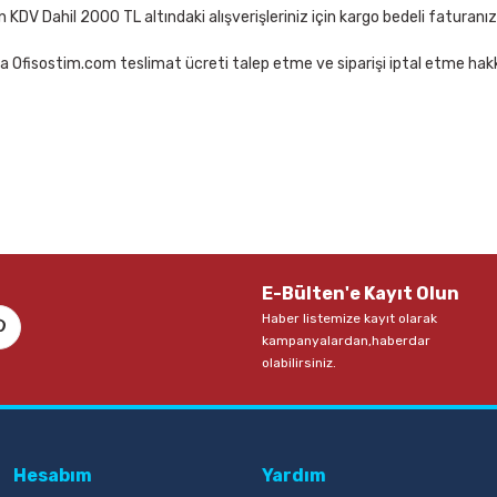
çin KDV Dahil 2000 TL altındaki alışverişleriniz için kargo bedeli faturanı
a Ofisostim.com teslimat ücreti talep etme ve siparişi iptal etme hakkı
E-Bülten'e Kayıt Olun
Haber listemize kayıt olarak
kampanyalardan,haberdar
olabilirsiniz.
Hesabım
Yardım