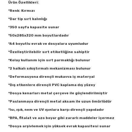
Ürün Özellikleri:
*Renk: Kırmızı
*Dar tip sırt kalınlığı
*350 sayfa kapasite sunar
*50x285x320 mm boyutlardadır
*A4 boyutlu evrak ve dosyalara uyumludur
*Özelleştirilebilir sırt etiketliğine sahiptir
*Kolay kullanım için sırt parmaklığı bulunur
*2 halkalı sıkıştırmalı mekanizması bulunur
*Deformasyona dirençli mukavva iç materyal
*Dış etkenlere dirençli PVC kaplama dış yüzey
*Dosya kenarları metal çerçeve ile güçlendirilmiştir
*Paslanmaya dirençli metal aksam ile uzun ömürlüdür
*Isı, ışık, nem ve UV ışınlara karşı dirençli yapıdadır
*BPA, fitalat ve azo boyar gibi zararlı maddeler içermez
*Dosya arşivlemek için yüksek evrak kapasitesi sunar