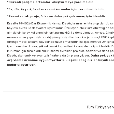
*Düzenli çalışma ortamları oluşturmaya yardımcıdır
*Ev, ofis, iş yeri, özel ve resmi kurumlar için tercih edilebilir
*Resmi evrak, proje, ödev ve daha pek çok amaç için idealdir
Esselte 994026 Dar Ekonomik Kırmızı Klasör, kırmızı renkte olup dar tip s
boyutlu evrak ile dosyalara uyumludur. Özelleştirilebilir sırt etiketliğine
almak için kolay kullanım için sırt parmaklığı ile donatılmıştır. Ayrıca, 2
mukavvadan yapılmıştır ve dış yüzeyi dış etkenlere karşı dirençli PVC kapl
dirençli metal aksamı sayesinde uzun ömürlüdür. Isı, ışık, nem ve UV ışınlar
içermeyen bu dosya, yüksek evrak kapasitesi ile arşivleme için idealdir. Dü
kurumlar için tercih edilebilir. Resmi evraklar, projeler, ödevler ve daha
Klasör, ekonomik ve avantajlı fiyatıyla da ön plana çıkıyor.
Daha pek çok f
arşivleme ürününe uygun fiyatlarla ulaşabileceğiniz en büyük endü
kadar ulaştırıyor.
Tüm Türkiye'ye ve