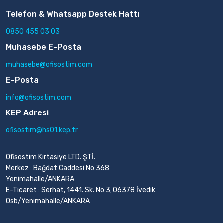
Telefon & Whatsapp Destek Hattı
0850 455 03 03
Muhasebe E-Posta
muhasebe@ofisostim.com
E-Posta
info@ofisostim.com
KEP Adresi
ofisostim@hs01.kep.tr
Ofisostim Kırtasiye LTD. ŞTİ.
Merkez : Bağdat Caddesi No:368
Yenimahalle/ANKARA
E-Ticaret : Serhat, 1441. Sk. No:3, 06378 İvedik
Osb/Yenimahalle/ANKARA