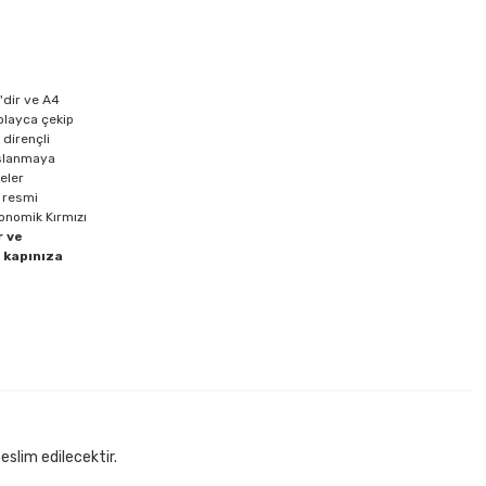
'dir ve A4
kolayca çekip
 dirençli
aslanmaya
deler
e resmi
konomik Kırmızı
r ve
i kapınıza
eslim edilecektir.