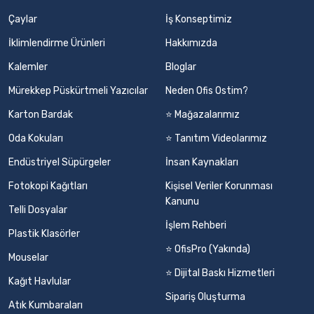
Çaylar
İş Konseptimiz
İklimlendirme Ürünleri
Hakkımızda
Kalemler
Bloglar
Mürekkep Püskürtmeli Yazıcılar
Neden Ofis Ostim?
Karton Bardak
⭐ Mağazalarımız
Oda Kokuları
⭐ Tanıtım Videolarımız
Endüstriyel Süpürgeler
İnsan Kaynakları
Fotokopi Kağıtları
Kişisel Veriler Korunması
Kanunu
Telli Dosyalar
İşlem Rehberi
Plastik Klasörler
⭐ OfisPro (Yakında)
Mouselar
⭐ Dijital Baskı Hizmetleri
Kağıt Havlular
Sipariş Oluşturma
Atık Kumbaraları