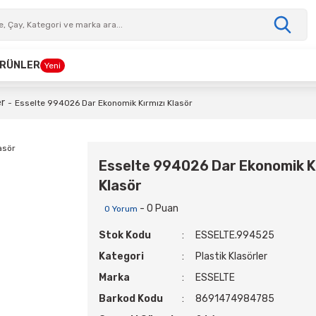
 ÜRÜNLER
Yeni
er
Esselte 994026 Dar Ekonomik Kırmızı Klasör
Esselte 994026 Dar Ekonomik Kı
Klasör
- 0 Puan
0 Yorum
Stok Kodu
ESSELTE.994525
Kategori
Plastik Klasörler
Marka
ESSELTE
Barkod Kodu
8691474984785