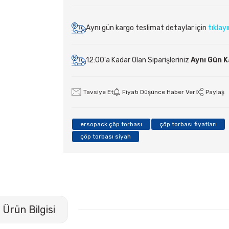
Aynı gün kargo teslimat detaylar için
tıklay
12:00'a Kadar Olan Siparişleriniz
Aynı Gün 
Tavsiye Et
Fiyatı Düşünce Haber Ver
Paylaş
ersopack çöp torbası
çöp torbası fiyatları
çöp torbası siyah
Ürün Bilgisi