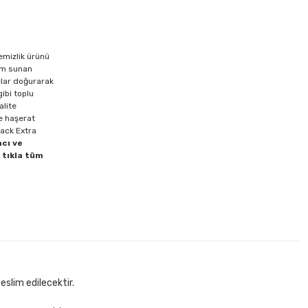
emizlik ürünü
cim sunan
çlar doğurarak
gibi toplu
alite
ve haşerat
pack Extra
acı ve
 tıkla tüm
eslim edilecektir.