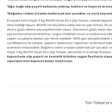
*Ağzı bağlı çöp poşeti kullanımı mikrop, bakteri ve haşerat üreme
*Boğulma riskini ortadan kaldırmak için çocuklar ve evcil hayva
Ersopack Extra Güçlü 3 Kg 80x110 Siyah 25 li Çöp Torbası, yüksek kapasite,
olma özelliği taşıyor. 80x110 cm boyutlara sahip olan bu çöp torbası, 25 a
ekstra güçlü dökme çöp poşetlerinden oluşur. Özel kesim güçlü taban alan
çöp konteynerlerinizi kirletmez. Uygun nitelikteki evsel ve endüstriyel atıkl
yaşam ve çalışma alanları için tercih edilebilir. %100 geri dönüştürülebil
sertifikalarına da sahiptir. Çöplerin toplanması, taşınması ve bertaraf ed
üremesini önleyecektir. Boğulma riskini ortadan kaldırmak için çocuklar ve
Güçlü 3 Kg 80x110 Siyah 25 li Çöp Torbası, ekonomik ve avantajlı fiyatıyla 
kapasitede çöp poşeti ve temizlik ürününe uygun fiyatlarla ulaşa
siparişlerinizi kapınıza kadar ulaştırıyor.
Tüm Türkiye'ye ve