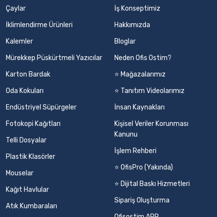
Çaylar
İş Konseptimiz
İklimlendirme Ürünleri
Hakkımızda
Kalemler
Bloglar
Mürekkep Püskürtmeli Yazıcılar
Neden Ofis Ostim?
Karton Bardak
⭐ Mağazalarımız
Oda Kokuları
⭐ Tanıtım Videolarımız
Endüstriyel Süpürgeler
İnsan Kaynakları
Fotokopi Kağıtları
Kişisel Veriler Korunması
Kanunu
Telli Dosyalar
İşlem Rehberi
Plastik Klasörler
⭐ OfisPro (Yakında)
Mouselar
⭐ Dijital Baskı Hizmetleri
Kağıt Havlular
Sipariş Oluşturma
Atık Kumbaraları
Ofisostim APP