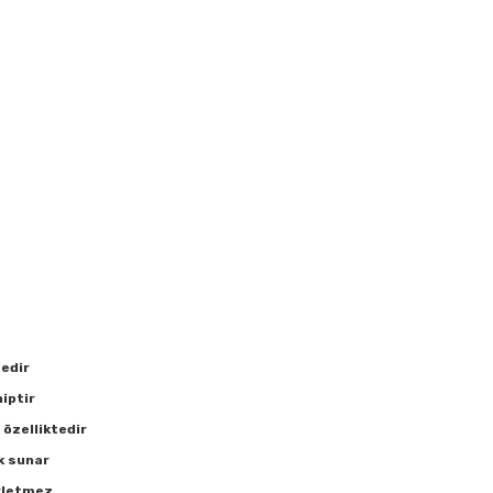
edir
iptir
 özelliktedir
k sunar
irletmez