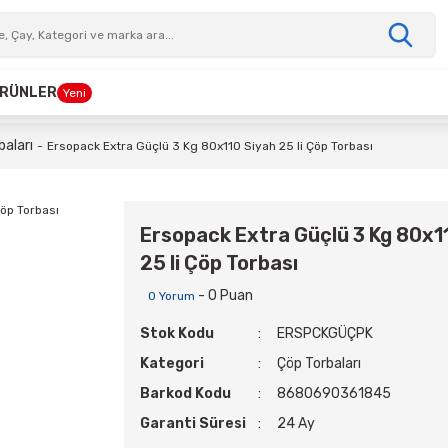
 ÜRÜNLER
Yeni
baları
Ersopack Extra Güçlü 3 Kg 80x110 Siyah 25 li Çöp Torbası
Ersopack Extra Güçlü 3 Kg 80x1
25 li Çöp Torbası
- 0 Puan
0 Yorum
Stok Kodu
ERSPCKGÜÇPK
Kategori
Çöp Torbaları
Barkod Kodu
8680690361845
Garanti Süresi
24 Ay