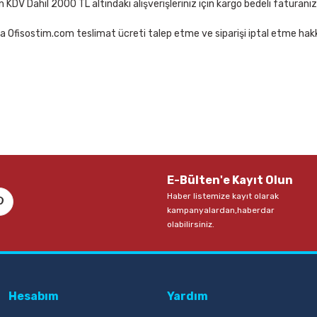
çin KDV Dahil 2000 TL altındaki alışverişleriniz için kargo bedeli faturanı
a Ofisostim.com teslimat ücreti talep etme ve siparişi iptal etme hakkı
E-Bülten'e Kayıt Olun
Haber listemize kayıt olarak
kampanyalardan,haberdar
olabilirsiniz.
Hesabım
Yardım