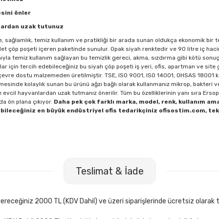
sini önler
nlardan uzak tutunuz
 sağlamlık, temiz kullanım ve pratikliği bir arada sunan oldukça ekonomik bir t
det çöp poşeti içeren paketinde sunulur. Opak siyah renktedir ve 90 litre iç ha
ıyla temiz kullanım sağlayan bu temizlik gereci, akma, sızdırma gibi kötü sonu
ar için tercih edebileceğiniz bu siyah çöp poşeti iş yeri, ofis, apartman ve site 
ir çevre dostu malzemeden üretilmiştir. TSE, ISO 9001, ISO 14001, OHSAS 18001 k
ilmesinde kolaylık sunan bu ürünü ağzı bağlı olarak kullanmanız mikrop, bakteri 
 evcil hayvanlardan uzak tutmanız önerilir. Tüm bu özelliklerinin yanı sıra Erso
da ön plana çıkıyor.
Daha pek çok farklı marka, model, renk, kullanım am
bileceğiniz en büyük endüstriyel ofis tedarikçiniz ofisostim.com, tek
Teslimat & İade
receğiniz 2000 TL (KDV Dahil) ve üzeri siparişlerinde ücretsiz olarak t