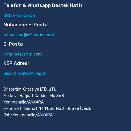
Telefon & Whatsapp Destek Hattı
0850 455 03 03
Muhasebe E-Posta
muhasebe@ofisostim.com
E-Posta
info@ofisostim.com
KEP Adresi
ofisostim@hs01.kep.tr
Ofisostim Kırtasiye LTD. ŞTİ.
Merkez : Bağdat Caddesi No:368
Yenimahalle/ANKARA
E-Ticaret : Serhat, 1441. Sk. No:3, 06378 İvedik
Osb/Yenimahalle/ANKARA