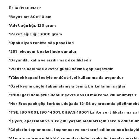
Ürün Özellikleri:
*Boyutlar: 80x110 cm
*Adet ağırlığı: 120 gram
*Paket ağırlığı: 3000 gram
*Opak siyah renkte çöp poşetleri
*25’li ekonomik paketinde sunulur
*Dayanıklı, kalın ve sızdırmaz özelliktedir
*90 litre hacimde ekstra güçlü dökme çöp poşetidir
*Yüksek kapasitesiyle endüstriyel kullanıma da uygundur
*Özel kesim güçlü taban alanıyla temiz bir kullanım sağlar
*%100 geri dönüştürülebilir çevre dostu malzeme kullanılmıştır
*Her Ersopack çöp torbası, doğada 12-36 ay arasında çözünmekt
*TSE, ISO 9001, ISO 14001, OHSAS 18001 kalite sertifikalarına sah
*İş yeri, apartman ve site gibi yaşam alanları için tercih edilebilir
*Çöplerin toplanması, taşınması ve bertaraf edilmesinde kolaylı
*Akma, sızdırma gibi kötü sonuçlar doğurarak çöp kovalarınızı k