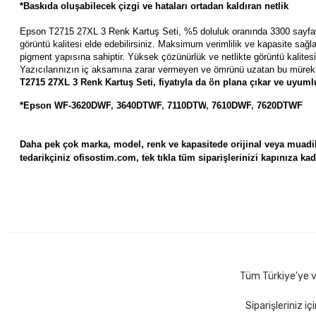
*Baskıda oluşabilecek çizgi ve hataları ortadan kaldıran netlik
Epson T2715 27XL 3 Renk Kartuş Seti, %5 doluluk oranında 3300 sayf
görüntü kalitesi elde edebilirsiniz. Maksimum verimlilik ve kapasite sa
pigment yapısına sahiptir. Yüksek çözünürlük ve netlikte görüntü kalitesi
Yazıcılarınızın iç aksamına zarar vermeyen ve ömrünü uzatan bu mürek
T2715 27XL 3 Renk Kartuş Seti, fiyatıyla da ön plana çıkar ve
uyumlu
*Epson WF-3620DWF
,
3640DTWF
,
7110DTW
,
7610DWF
,
7620DTWF
Daha pek çok marka, model, renk ve kapasitede orijinal veya muadil 
tedarikçiniz ofisostim.com, tek tıkla tüm siparişlerinizi kapınıza kada
Tüm Türkiye'ye ve
Siparişleriniz i