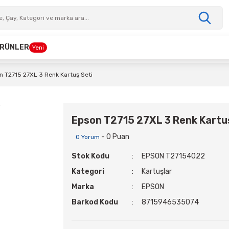
 ÜRÜNLER
Yeni
n T2715 27XL 3 Renk Kartuş Seti
Epson T2715 27XL 3 Renk Kartu
- 0 Puan
0 Yorum
Stok Kodu
EPSON T27154022
Kategori
Kartuşlar
Marka
EPSON
Barkod Kodu
8715946535074