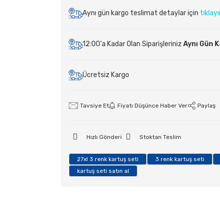
Aynı gün kargo teslimat detaylar için
tıklay
12:00'a Kadar Olan Siparişleriniz
Aynı Gün 
Ücretsiz Kargo
Tavsiye Et
Fiyatı Düşünce Haber Ver
Paylaş
Hızlı Gönderi
Stoktan Teslim
27xl 3 renk kartuş seti
3 renk kartuş seti
kartuş seti satın al