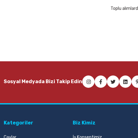
Toplu alımlard
Sosyal Medyada Bizi Takip Edin
Kategoriler
Biz Kimiz
Çaylar
İş Konseptimiz