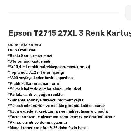
Epson T2715 27XL 3 Renk Kartuş 
ÜCRETSİZ KARGO
Ürün Özellikleri:
*Renk: Sarı-kırmızı-mavi
*3’lü orijinal kartuş seti
*3x10,4 ml renkli mürekkep(sarı-mavi-kırmızı)
*Toplamda 31,2 ml ürün içeriği
*3300 sayfaya kadar baskı kapasitesi
*Pratik kullanım sunan form
*Yüksek kalitede çıktılar almak için ideal
*Parlak, canlı ve yoğun renkler
*Zamanla solmaya dirençli pigment yapısı
*Yüksek çözünürlük ve netlikte görüntü kalitesi sunar
*Uzun vadede yüksek zaman ve maliyet tasarrufu sağlar
*Yazıcılarınızın iç aksamına zarar vermez ve ömrünü uzatır
*Akma, sızıntı ve donma yapmaz
*Muadil tonerlere göre %35 daha fazla baskı