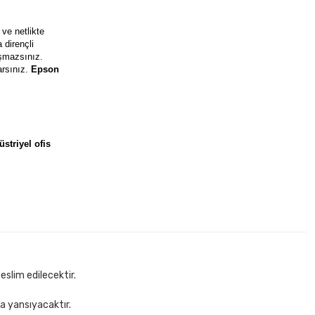
ve netlikte
 dirençli
aşmazsınız.
rsınız.
Epson
striyel ofis
eslim edilecektir.
za yansıyacaktır.