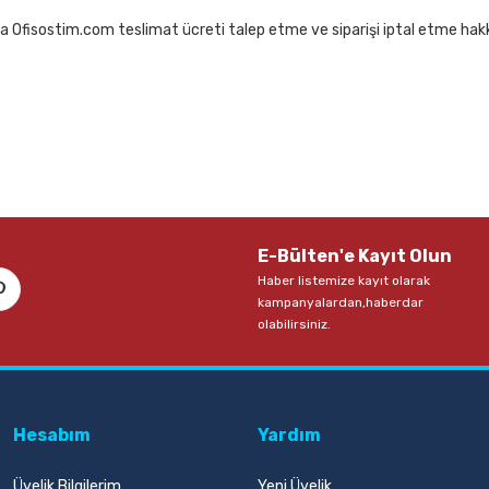
a Ofisostim.com teslimat ücreti talep etme ve siparişi iptal etme hakkı
E-Bülten'e Kayıt Olun
Haber listemize kayıt olarak
kampanyalardan,haberdar
olabilirsiniz.
Hesabım
Yardım
Üyelik Bilgilerim
Yeni Üyelik