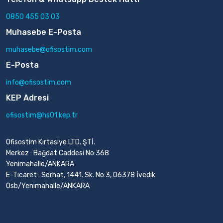
0850 455 03 03
Muhasebe E-Posta
muhasebe@ofisostim.com
E-Posta
info@ofisostim.com
KEP Adresi
ofisostim@hs01.kep.tr
Ofisostim Kırtasiye LTD. ŞTİ.
Merkez : Bağdat Caddesi No:368
Yenimahalle/ANKARA
E-Ticaret : Serhat, 1441. Sk. No:3, 06378 İvedik
Osb/Yenimahalle/ANKARA