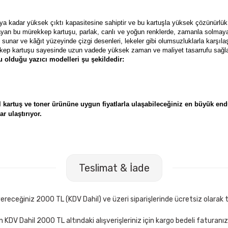
aya kadar yüksek
çıktı kapasitesine sahiptir ve bu kartuşla yüksek çözünürlük 
ğlayan bu mürekkep kartuşu, parlak, canlı ve yoğun renklerde, zamanla solmaya
 sunar ve kâğıt yüzeyinde çizgi desenleri, lekeler gibi olumsuzluklarla karşıl
kep kartuşu sayesinde uzun vadede yüksek zaman ve maliyet tasarrufu sağla
 olduğu yazıcı modelleri şu şekildedir:
kartuş ve toner ürününe uygun fiyatlarla ulaşabileceğiniz en büyük endü
r ulaştırıyor.
Teslimat & İade
receğiniz 2000 TL (KDV Dahil) ve üzeri siparişlerinde ücretsiz olarak t
çin KDV Dahil 2000 TL altındaki alışverişleriniz için kargo bedeli faturanı