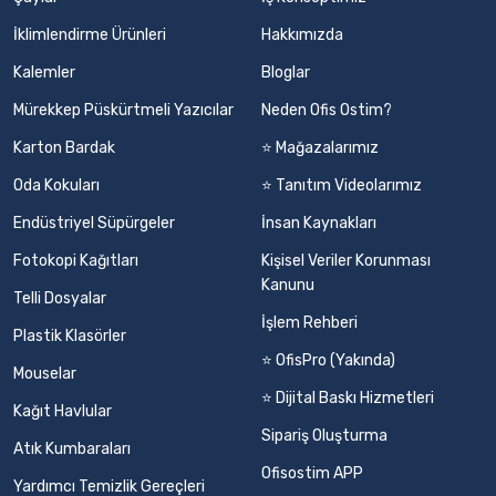
İklimlendirme Ürünleri
Hakkımızda
Kalemler
Bloglar
Mürekkep Püskürtmeli Yazıcılar
Neden Ofis Ostim?
Karton Bardak
⭐ Mağazalarımız
Oda Kokuları
⭐ Tanıtım Videolarımız
Endüstriyel Süpürgeler
İnsan Kaynakları
Fotokopi Kağıtları
Kişisel Veriler Korunması
Kanunu
Telli Dosyalar
İşlem Rehberi
Plastik Klasörler
⭐ OfisPro (Yakında)
Mouselar
⭐ Dijital Baskı Hizmetleri
Kağıt Havlular
Sipariş Oluşturma
Atık Kumbaraları
Ofisostim APP
Yardımcı Temizlik Gereçleri