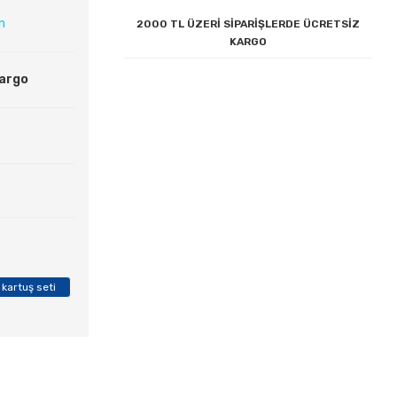
ın
2000 TL ÜZERİ SİPARİŞLERDE ÜCRETSİZ
KARGO
Kargo
kartuş seti