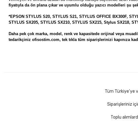
fiyatıyla da ön plana çıkar ve
uyumlu olduğu yazıcı modelleri şu şek
*EPSON STYLUS S20, STYLUS S21, STYLUS OFFICE BX300F, STY
STYLUS SX205, STYLUS SX210, STYLUS SX215, Stylus SX218, ST
Daha pek çok marka, model, renk ve kapasitede orijinal veya muadil 
tedarikçiniz ofisostim.com, tek tıkla tüm siparişlerinizi kapınıza kada
Tüm Türkiye'ye ve
Siparişleriniz i
Toplu alımlard