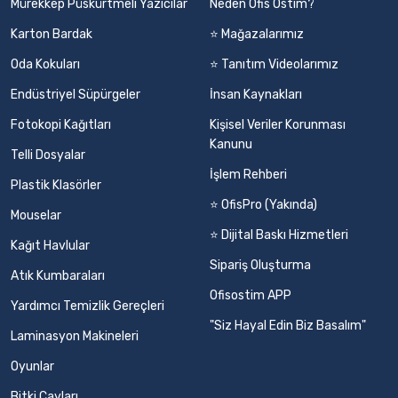
Mürekkep Püskürtmeli Yazıcılar
Neden Ofis Ostim?
Karton Bardak
⭐ Mağazalarımız
Oda Kokuları
⭐ Tanıtım Videolarımız
Endüstriyel Süpürgeler
İnsan Kaynakları
Fotokopi Kağıtları
Kişisel Veriler Korunması
Kanunu
Telli Dosyalar
İşlem Rehberi
Plastik Klasörler
⭐ OfisPro (Yakında)
Mouselar
⭐ Dijital Baskı Hizmetleri
Kağıt Havlular
Sipariş Oluşturma
Atık Kumbaraları
Ofisostim APP
Yardımcı Temizlik Gereçleri
"Siz Hayal Edin Biz Basalım"
Laminasyon Makineleri
Oyunlar
Bitki Çayları