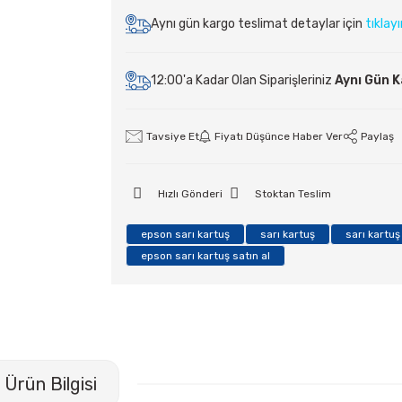
Aynı gün kargo teslimat detaylar için
tıklay
12:00'a Kadar Olan Siparişleriniz
Aynı Gün 
Tavsiye Et
Fiyatı Düşünce Haber Ver
Paylaş
Hızlı Gönderi
Stoktan Teslim
epson sarı kartuş
sarı kartuş
sarı kartuş
epson sarı kartuş satın al
Ürün Bilgisi