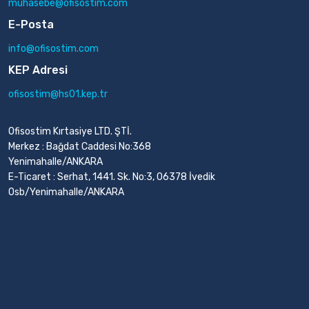
muhasebe@ofisostim.com
E-Posta
info@ofisostim.com
KEP Adresi
ofisostim@hs01.kep.tr
Ofisostim Kırtasiye LTD. ŞTİ.
Merkez : Bağdat Caddesi No:368
Yenimahalle/ANKARA
E-Ticaret : Serhat, 1441. Sk. No:3, 06378 İvedik
Osb/Yenimahalle/ANKARA