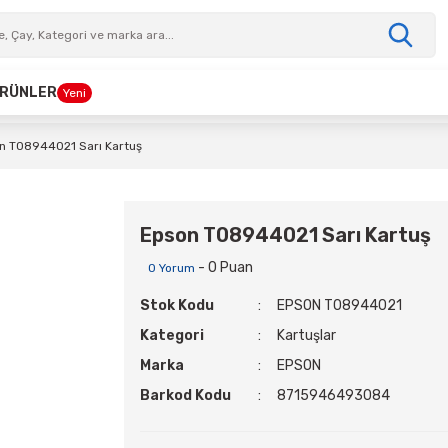
 ÜRÜNLER
Yeni
n T08944021 Sarı Kartuş
Epson T08944021 Sarı Kartuş
- 0 Puan
0 Yorum
Stok Kodu
EPSON T08944021
Kategori
Kartuşlar
Marka
EPSON
Barkod Kodu
8715946493084