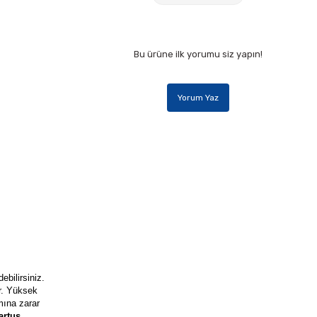
Bu ürüne ilk yorumu siz yapın!
Yorum Yaz
ebilirsiniz.
r. Yüksek
mına zarar
rtuş,