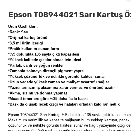
Epson T08944021 Sarı Kartuş Öz
Ürün Özellikleri:
*Renk: Sarı
*Orijinal kartuş ürünü
*3,5 ml ürün içeriği
*Pratik kullanım sunan form
*%5 dolulukta 135 sayfa çıktı kapasitesi
*Yüksek kalitede çıktılar almak için ideal
*Parlak, canlı ve yoğun renkler
*Zamanla solmaya dirençli pigment yapısı
*Yüksek çözünürlük ve netlikte görüntü kalitesi sunar
*Uzun vadede yüksek zaman ve maliyet tasarrufu sağlar
*Yazıcılarınızın iç aksamına zarar vermez ve ömrünü uzatır
*Akma, sızıntı ve donma yapmaz
*Muadil tonerlere göre %35 daha fazla baskı
*Baskıda oluşabilecek çizgi ve hataları ortadan kaldıran netlik
Epson T08944021 Sarı Kartuş
,
%5 dolulukta 135 sayfa çıktı kapasitesine
Maksimum verimlilik ve kapasite sağlayan bu mürekkep kartuşu, parlak, 
çözünürlük ve netlikte görüntü kalitesi sunar ve kâğıt yüzeyinde çizgi de
vermeyen ve ömrünü uzatan bu mürekkep kartuşu sayesinde uzun vadede