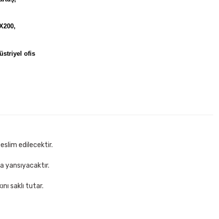
X200,
striyel ofis
eslim edilecektir.
za yansıyacaktır.
nı saklı tutar.