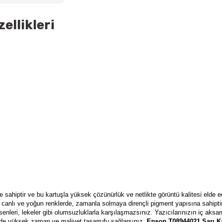
ellikleri
 sahiptir ve bu kartuşla yüksek çözünürlük ve netlikte görüntü kalitesi elde ed
canlı ve yoğun renklerde, zamanla solmaya dirençli pigment yapısına sahipti
senleri, lekeler gibi olumsuzluklarla karşılaşmazsınız. Yazıcılarınızın iç aksa
 yüksek zaman ve maliyet tasarrufu sağlarsınız.
Epson T08944021 Sarı Ka