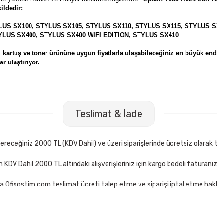
ildedir:
LUS SX100, STYLUS SX105, STYLUS SX110, STYLUS SX115, STYLUS S
YLUS SX400, STYLUS SX400 WIFI EDITION, STYLUS SX410
kartuş ve toner ürününe uygun fiyatlarla ulaşabileceğiniz en büyük endü
r ulaştırıyor.
Teslimat & İade
receğiniz 2000 TL (KDV Dahil) ve üzeri siparişlerinde ücretsiz olarak t
çin KDV Dahil 2000 TL altındaki alışverişleriniz için kargo bedeli faturanı
a Ofisostim.com teslimat ücreti talep etme ve siparişi iptal etme hakkı