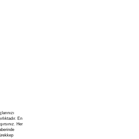
larınızı
rlıktadır. En
şırsınız. Her
raberinde
mürekkep