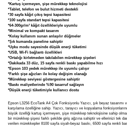
*Kartuş içermeyen, şişe mürekkep teknolojisi
*Tablet, telefon ve bulut hizmeti destekli
*30 sayfa kâğıt çıkış tepsi kapasitesi
*100 sayfa standart tepsi kapasitesi
*64-300gr/m² kâğıt özellikleriyle uyumlu
*Minimal ve kompakt tasarım
*Kolay kullanım sunan anlaşılır düğmeler
*Şık kumanda paneline sahiptir
*Uyku modu sayesinde düşük enerji tüketimi
*USB, Wi-Fi bağlantı özellikleri
*Ortalığı kirletmeden takılabilen mürekkep şişeleri
*Dakikada 33 düz, 15 sayfa renkli baskı yapabilme hızı
*Epson 103 yedek mürekkep ile uyumlu çalışır
*Farklı şişe ağızları ile kolay değişim olanağı
*Mürekkep seviyesi göstergesine sahiptir
*Baskı maliyetlerinde %90 tasarruf sağlayın
*Düşük enerji tüketimiyle kullanıcı dostu
Epson L3256 EcoTank A4 Çok Fonksiyonlu Yazıcı
, şık beyaz tasarımı v
karşılama özelliğine sahip. Yazıcı, tarayıcı ve kopyalama fonksiyonları
büyük özelliği kartuş içermeyen, şişe mürekkep teknolojisine sahip olma
bir mürekkep şişesi farklı şekilde giriş ağzına sahiptir ve ellerinizi te
verilen mürekkepler 8100 sayfa siyah-beyaz baskı, 6500 sayfa renkli bas