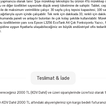
 yapmanıza olanak tanır. Şişe mürekkep teknolojisi bu ürünün 4’lü mürekkep s
 diğer özellikleri sayesinde düşük enerji tüketimine de sahiptir. Tablet, cep
ı ile de maksimum verimlilikte çalışır. 30 sayfa çıkış tepsisi kapasitesi, 100 sa
kağıtlarıyla uyum içinde çalışabilir. Tek renk için dakikada 33, renkli için dak
umanda paneli ve anlaşılır butonları ile çok kolay şekilde kullanılabilir. Mür
u özelliklerinin yanı sıra
Epson L3256 EcoTank A4 Çok Fonksiyonlu Yazıcı
, 
idine uygun fiyatlarla ulaşabileceğiniz en büyük endüstriyel ofis tedari
r.
li Cristal Fine Mavi Tükenmez Kalem
Mimaks DK-3 3 lü Set Sun
Teslimat & İade
306,00 TL
Sepete Ekle
Sepete E
receğiniz 2000 TL (KDV Dahil) ve üzeri siparişlerinde ücretsiz olarak t
çin KDV Dahil 2000 TL altındaki alışverişleriniz için kargo bedeli faturanı