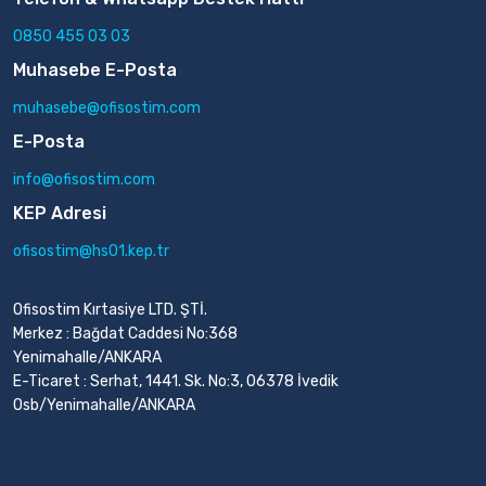
0850 455 03 03
Muhasebe E-Posta
muhasebe@ofisostim.com
E-Posta
info@ofisostim.com
KEP Adresi
ofisostim@hs01.kep.tr
Ofisostim Kırtasiye LTD. ŞTİ.
Merkez : Bağdat Caddesi No:368
Yenimahalle/ANKARA
E-Ticaret : Serhat, 1441. Sk. No:3, 06378 İvedik
Osb/Yenimahalle/ANKARA