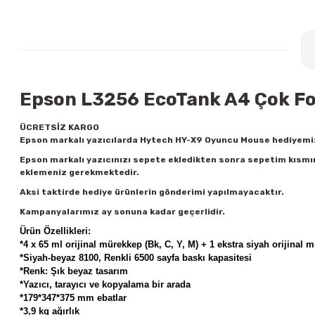
Epson L3256 EcoTank A4 Çok Fonk
ÜCRETSİZ KARGO
Epson markalı yazıcılarda Hytech HY-X9 Oyuncu Mouse hediyemi
Epson markalı yazıcınızı sepete ekledikten sonra sepetim kısm
eklemeniz gerekmektedir.
Aksi taktirde hediye ürünlerin gönderimi yapılmayacaktır.
Kampanyalarımız ay sonuna kadar geçerlidir.
Ürün Özellikleri:
*
4 x 65 ml orijinal mürekkep (Bk, C, Y, M) + 1 ekstra siyah orijinal
*Siyah-beyaz 8100, Renkli 6500 sayfa baskı kapasitesi
*
Renk: Şık beyaz tasarım
*Yazıcı, tarayıcı ve kopyalama bir arada
*179*347*375 mm ebatlar
*3,9 kg ağırlık