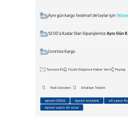
Aynı gün kargo teslimat detaylar için
tıklay
12:00'a Kadar Olan Siparişleriniz
Aynı Gün 
Ücretsiz Kargo
Tavsiye Et
Fiyatı Düşünce Haber Ver
Paylaş
Hızlı Gönderi
Stoktan Teslim
epson l3256
epson ecotank
a4 yazıcı fiy
epson yazıcı en ucuz