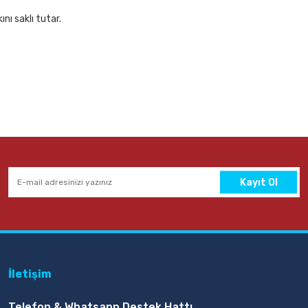
nı saklı tutar.
ez Kalem
Mas 505 3 lü Açık Gri Perfore Masaüstü Set
154,00 TL
Sepete Ekle
Kayıt Ol
İletişim
Telefon & Whatsapp Destek Hattı