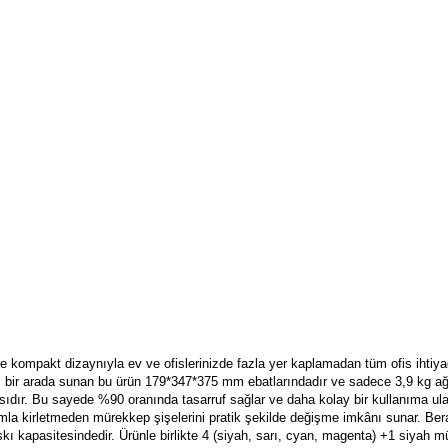
e kompakt dizaynıyla ev ve ofislerinizde fazla yer kaplamadan tüm ofis ihtiyaç
nı bir arada sunan bu ürün 179*347*375 mm ebatlarındadır ve sadece 3,9 kg ağı
sıdır. Bu sayede %90 oranında tasarruf sağlar ve daha kolay bir kullanıma ula
k damla kirletmeden mürekkep şişelerini pratik şekilde değişme imkânı sunar. Be
kı kapasitesindedir. Ürünle birlikte 4 (siyah, sarı, cyan, magenta) +1 siyah 