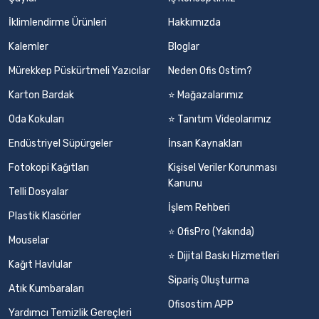
İklimlendirme Ürünleri
Hakkımızda
Kalemler
Bloglar
Mürekkep Püskürtmeli Yazıcılar
Neden Ofis Ostim?
Karton Bardak
⭐ Mağazalarımız
Oda Kokuları
⭐ Tanıtım Videolarımız
Endüstriyel Süpürgeler
İnsan Kaynakları
Fotokopi Kağıtları
Kişisel Veriler Korunması
Kanunu
Telli Dosyalar
İşlem Rehberi
Plastik Klasörler
⭐ OfisPro (Yakında)
Mouselar
⭐ Dijital Baskı Hizmetleri
Kağıt Havlular
Sipariş Oluşturma
Atık Kumbaraları
Ofisostim APP
Yardımcı Temizlik Gereçleri