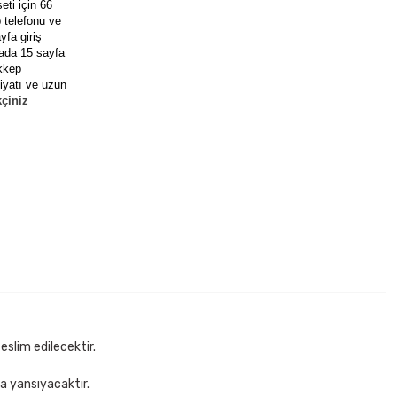
eti için 66
 telefonu ve
yfa giriş
ikada 15 sayfa
ekkep
fiyatı ve uzun
kçiniz
i Deri Masaüstü Set
kle
eslim edilecektir.
za yansıyacaktır.