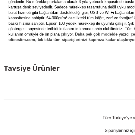
gönderilir. Bu mürekkep ortalama olarak 3 yıla yetecek kapasitede baskı
kartuşa denk seviyededir. Sadece mürekkep tasarrufuna değil uyku modu ve
bulut hizmeti gibi bağlantıları desteklediği gibi, USB ve Wi-Fi bağlantılar
kapasitesine sahiptir. 64-300gr/m² özellikteki tüm kâğıt, zarf ve fotoğraf 
baskı hızına sahiptir. Epson 103 yedek mürekkep ile uyumlu çalışır. Şık k
göstergesi sayesinde tedbirli kullanım imkanına sahip olabilirsiniz. Tüm b
kullanım ömrüyle de ön plana çıkıyor
.
Daha pek çok modelde yazıcı çeş
ofisostim.com, tek tıkla tüm siparişlerinizi kapınıza kadar ulaştırıyo
Tavsiye Ürünler
Bic 50 li Cristal Fine Siyah Tükenmez Kalem
Bic 872730 50 
526,00 TL
863,50 TL
Sepete Ekle
Tüm Türkiye'ye ve
Siparişleriniz i