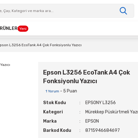
 ÜRÜNLER
Yeni
pson L3256 EcoTank A4 Çok Fonksiyonlu Yazıcı
Epson L3256 EcoTank A4 Çok
Fonksiyonlu Yazıcı
- 5 Puan
1 Yorum
Stok Kodu
EPSONY L3256
Kategori
Mürekkep Püskürtmeli Yazı
Marka
EPSON
Barkod Kodu
8715946684697