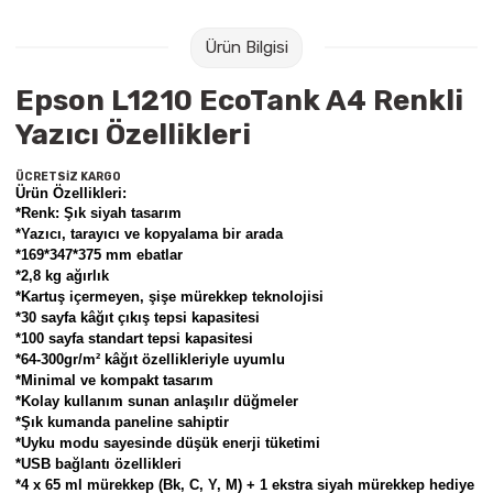
Raptiye & İğneler
Tual
Ürün Bilgisi
Silgiler
Akrilik Boyalar
Epson L1210 EcoTank A4 Renkli
Yazıcı Özellikleri
Sümen Takımları
Beslenme Çantaları
ÜCRETSİZ KARGO
Zımba Tel Sökücüleri
Cam Boyaları
Ürün Özellikleri:
*
Renk: Şık siyah tasarım
*Yazıcı, tarayıcı ve kopyalama bir arada
Zımba Telleri
Ebru Boyaları
*169*347*375 mm ebatlar
*2,8 kg ağırlık
Zımbalar
Fırçalar
*Kartuş içermeyen, şişe mürekkep teknolojisi
*30 sayfa kâğıt çıkış tepsi kapasitesi
*100 sayfa standart tepsi kapasitesi
Daksiller
Guaj Boyaları
*64-300gr/m² kâğıt özellikleriyle uyumlu
*Minimal ve kompakt tasarım
Kaşe Gereçleri
Kuru Boyalar
*Kolay kullanım sunan anlaşılır düğmeler
*Şık kumanda paneline sahiptir
*Uyku modu sayesinde düşük enerji tüketimi
Yapıştırıcılar
Mum Boyalar
*USB bağlantı özellikleri
*
4 x 65 ml mürekkep (Bk, C, Y, M) + 1 ekstra siyah mürekkep hediye