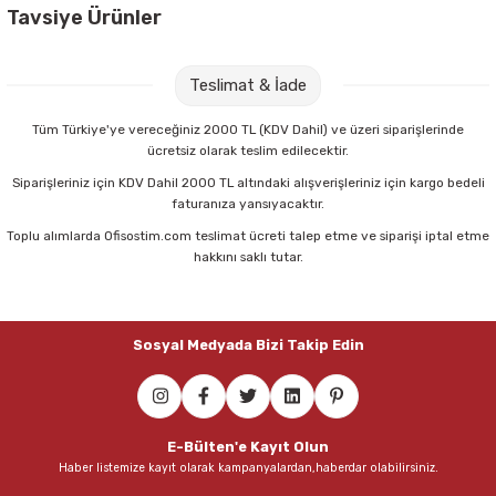
Tavsiye Ürünler
Bic 50 li Cristal Fine Siyah Tükenmez Kalem
Teslimat & İade
527,00 TL
Tüm Türkiye'ye vereceğiniz 2000 TL (KDV Dahil) ve üzeri siparişlerinde
ücretsiz olarak teslim edilecektir.
Sepete Ekle
Siparişleriniz için KDV Dahil 2000 TL altındaki alışverişleriniz için kargo bedeli
faturanıza yansıyacaktır.
Toplu alımlarda Ofisostim.com teslimat ücreti talep etme ve siparişi iptal etme
Bic 872730 50 li Cristal Fine Mavi Tükenmez Kalem
hakkını saklı tutar.
863,50 TL
Sosyal Medyada Bizi Takip Edin
Sepete Ekle
Mimaks DK-3 3 lü Set Suni Deri Masaüstü Set
E-Bülten'e Kayıt Olun
Haber listemize kayıt olarak kampanyalardan,haberdar olabilirsiniz.
306,00 TL