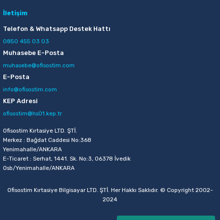
11,00 TL
İletişim
Sepete Ekle
Telefon & Whatsapp Destek Hattı
0850 455 03 03
Muhasebe E-Posta
Mas 505 3 lü Açık Gri Perfore Masaüstü Set
muhasebe@ofisostim.com
E-Posta
154,00 TL
info@ofisostim.com
Sepete Ekle
KEP Adresi
ofisostim@hs01.kep.tr
Ofisostim Kırtasiye LTD. ŞTİ.
Merkez : Bağdat Caddesi No:368
Yenimahalle/ANKARA
E-Ticaret : Serhat, 1441. Sk. No:3, 06378 İvedik
Osb/Yenimahalle/ANKARA
Ofisostim Kırtasiye Bilgisayar LTD. ŞTİ. Her Hakkı Saklıdır. © Copyright 2002-
2024