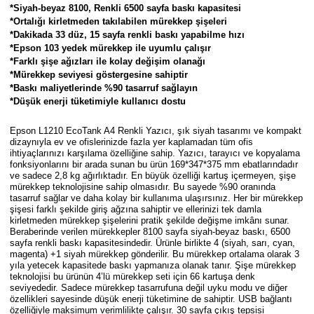
Parmak Boyaları
*Siyah-beyaz 8100, Renkli 6500 sayfa baskı kapasitesi
*Ortalığı kirletmeden takılabilen mürekkep şişeleri
*Dakikada 33 düz, 15 sayfa renkli baskı yapabilme hızı
Pastel Boyalar
*Epson 103 yedek mürekkep ile uyumlu çalışır
*Farklı şişe ağızları ile kolay değişim olanağı
*Mürekkep seviyesi göstergesine sahiptir
Sulu Boyalar
*Baskı maliyetlerinde %90 tasarruf sağlayın
*Düşük enerji tüketimiyle kullanıcı dostu
Yağlı Boyalar
Epson L1210 EcoTank A4 Renkli Yazıcı
, şık siyah tasarımı ve kompakt
dizaynıyla ev ve ofislerinizde fazla yer kaplamadan tüm ofis
ihtiyaçlarınızı karşılama özelliğine sahip. Yazıcı, tarayıcı ve kopyalama
fonksiyonlarını bir arada sunan bu ürün 169*347*375 mm ebatlarındadır
ve sadece 2,8 kg ağırlıktadır. En büyük özelliği kartuş içermeyen, şişe
mürekkep teknolojisine sahip olmasıdır. Bu sayede %90 oranında
tasarruf sağlar ve daha kolay bir kullanıma ulaşırsınız. Her bir mürekkep
şişesi farklı şekilde giriş ağzına sahiptir ve ellerinizi tek damla
kirletmeden mürekkep şişelerini pratik şekilde değişme imkânı sunar.
Beraberinde verilen mürekkepler 8100 sayfa siyah-beyaz baskı, 6500
sayfa renkli baskı kapasitesindedir. Ürünle birlikte 4 (siyah, sarı, cyan,
magenta) +1 siyah mürekkep gönderilir. Bu mürekkep ortalama olarak 3
yıla yetecek kapasitede baskı yapmanıza olanak tanır. Şişe mürekkep
teknolojisi bu ürünün 4’lü mürekkep seti için 66 kartuşa denk
seviyededir. Sadece mürekkep tasarrufuna değil uyku modu ve diğer
özellikleri sayesinde düşük enerji tüketimine de sahiptir. USB bağlantı
özelliğiyle maksimum verimlilikte çalışır. 30 sayfa çıkış tepsisi