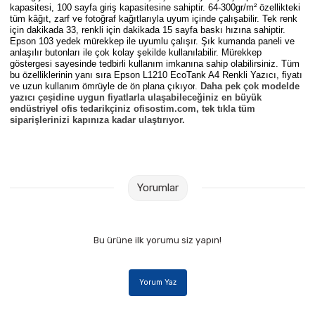
kapasitesi, 100 sayfa giriş kapasitesine sahiptir. 64-300gr/m² özellikteki
tüm kâğıt, zarf ve fotoğraf kağıtlarıyla uyum içinde çalışabilir. Tek renk
için dakikada 33, renkli için dakikada 15 sayfa baskı hızına sahiptir.
Epson 103 yedek mürekkep ile uyumlu çalışır. Şık kumanda paneli ve
anlaşılır butonları ile çok kolay şekilde kullanılabilir. Mürekkep
göstergesi sayesinde tedbirli kullanım imkanına sahip olabilirsiniz. Tüm
bu özelliklerinin yanı sıra
Epson L1210 EcoTank A4 Renkli Yazıcı
, fiyatı
ve uzun kullanım ömrüyle de ön plana çıkıyor
.
Daha pek çok modelde
yazıcı çeşidine uygun fiyatlarla ulaşabileceğiniz en büyük
endüstriyel ofis tedarikçiniz ofisostim.com, tek tıkla tüm
siparişlerinizi kapınıza kadar ulaştırıyor.
Yorumlar
Bu ürüne ilk yorumu siz yapın!
Yorum Yaz