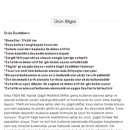
Raptiye & İğneler
Tual
Silgiler
Akrilik Boyalar
Ürün Bilgisi
Sümen Takımları
Beslenme Çantaları
Ürün Özellikleri:
*Boyutlar: 17x24 cm
*Koyu kahve rengi kapak tasarımı
Zımba Tel Sökücüleri
Cam Boyaları
*Dokulu suni deri kaplama ile dekoratiftir
*3 mm kalınlıkta dayanıklı mukavva kapak
*Çizgili 160 yapraktan oluşan zengin içeriğe sahiptir
Zımba Telleri
Ebru Boyaları
*Estetik ve dekoratif bir görünüm sunan niteliktedir
*70g/m² gramajda beyaz renkte kâğıt özellikleri bulunur
*Ticari ve sivil tüm kullanım alanlarında ihtiyaçları karşılar
*Bireysel kullanımların yanı sıra hediyelik olarak da tercih edilebilir
Zımbalar
Fırçalar
*Üst kısımdaki tarih alanıyla tarihsiz ajanda olarak da kullanılabilir
*Estetik ve spor dikişler ile sağlam ve dekoratif bir görünüm sunar
*Estetik ve işlevsel kullanımı ekonomik ve uygun fiyatlarla birleştirir
Daksiller
Guaj Boyaları
Elma 17x24 160 Yaprak Çizgili Modelist Defter, geniş kullanım alanına sahip ve
işlevsel kullanım sunan oldukça dekoratif ve fonksiyonel bir ürün olma özelliği
Kaşe Gereçleri
Kuru Boyalar
taşıyor. 17x24 cm boyutlara sahip olan bu çizgili defter, koyu kahve tonda dokulu
suni deri kaplama ile prestij sahibi bir görünüm sunar. Bu ekonomik defter, 3 mm
kalınlıktaki dayanıklı mukavva kapak formuyla da uzun bir kullanım ömrü
sunuyor. 70 gr/m² kâğıt kalınlık özelliklerine sahip bu ürün, çizgili formda 160
Yapıştırıcılar
Mum Boyalar
yapraktan oluşur. Ticari ve sivil tüm kullanım alanlarında ihtiyaçları karşılamanın
yanı sıra, bireysel kullanımlar ya da hediyelik olarak da tercih edilebilir. Üst