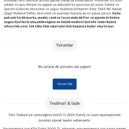
kısımdaki tarih alanıyla tarihsiz ajanda olarak da kullanılabilir nitelikteki bu ürün,
Parmak Boyaları
estetik ve spor dikişler ile sağlam ve dekoratif bir görünüm de sunar. Estetik ve
işlevsel kullanımı ekonomik ve uygun fiyatlarla birleştiren Elma 17x24 160 Yaprak
Çizgili Modelist Defter, ekonomik ve avantajlı fiyatıyla da ön plana çıkıyor.
Daha
Pastel Boyalar
pek çok farklı marka, model, renk ve tasarımda defter ve ajanda ürününe
uygun fiyatlarla ulaşabileceğiniz en büyük endüstriyel ofis tedarikçiniz
ofisostim.com, tek tıkla tüm siparişlerinizi kapınıza kadar ulaştırıyor.
Sulu Boyalar
Yorumlar
Yağlı Boyalar
Bu ürüne ilk yorumu siz yapın!
Yorum Yaz
Teslimat & İade
Tüm Türkiye'ye vereceğiniz 2000 TL (KDV Dahil) ve üzeri siparişlerinde
ücretsiz olarak teslim edilecektir.
Siparişleriniz için KDV Dahil 2000 TL altındaki alışverişleriniz için kargo bedeli