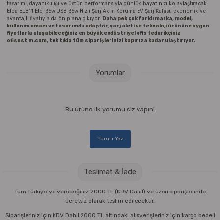
tasarımı, dayanıklılığı ve üstün performansıyla günlük hayatınızı kolaylaştıracak
Elba ELB11 Elb-35w USB 35w Hızlı Şarj Akım Koruma EV Şarj Kafası, ekonomik ve
avantajlı fiyatıyla da ön plana çıkıyor.
Daha pek çok farklı marka, model,
kullanım amacı ve tasarımda adaptör, şarj aleti ve teknoloji ürününe uygun
fiyatlarla ulaşabileceğiniz en büyük endüstriyel ofis tedarikçiniz
ofisostim.com, tek tıkla tüm siparişlerinizi kapınıza kadar ulaştırıyor.
Yorumlar
Bu ürüne ilk yorumu siz yapın!
Yorum Yaz
Teslimat & İade
Tüm Türkiye'ye vereceğiniz 2000 TL (KDV Dahil) ve üzeri siparişlerinde
ücretsiz olarak teslim edilecektir.
Siparişleriniz için KDV Dahil 2000 TL altındaki alışverişleriniz için kargo bedeli