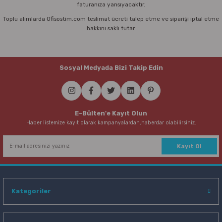
faturanıza yansıyacaktır.
Toplu alımlarda Ofisostim.com teslimat ücreti talep etme ve siparişi iptal etme
hakkını saklı tutar.
Sosyal Medyada Bizi Takip Edin
E-Bülten'e Kayıt Olun
Haber listemize kayıt olarak kampanyalardan,haberdar olabilirsiniz.
Kayıt Ol
Kategoriler