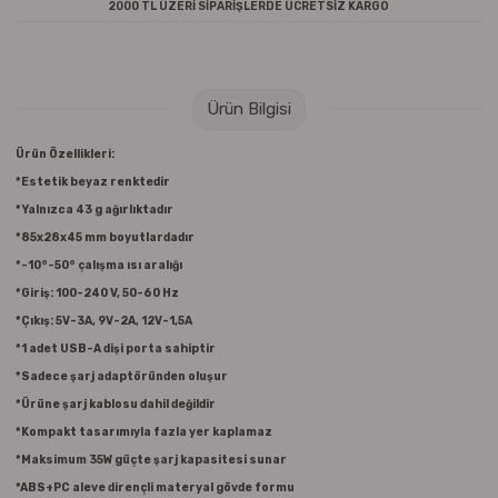
2000 TL ÜZERİ SİPARİŞLERDE ÜCRETSİZ KARGO
Raptiye & İğneler
Tual
Silgiler
Akrilik Boyalar
Ürün Bilgisi
Sümen Takımları
Beslenme Çantaları
Ürün Özellikleri:
Zımba Tel Sökücüleri
Cam Boyaları
*Estetik beyaz renktedir
*Yalnızca 43 g ağırlıktadır
Zımba Telleri
Ebru Boyaları
*85x28x45 mm boyutlardadır
*-10°-50° çalışma ısı aralığı
Zımbalar
Fırçalar
*Giriş: 100-240 V, 50-60 Hz
*Çıkış: 5V-3A, 9V-2A, 12V-1,5A
Daksiller
Guaj Boyaları
*1 adet USB-A dişi porta sahiptir
*Sadece şarj adaptöründen oluşur
Kaşe Gereçleri
Kuru Boyalar
*Ürüne şarj kablosu dahil değildir
*Kompakt tasarımıyla fazla yer kaplamaz
Yapıştırıcılar
Mum Boyalar
*Maksimum 35W güçte şarj kapasitesi sunar
*ABS+PC aleve dirençli materyal gövde formu