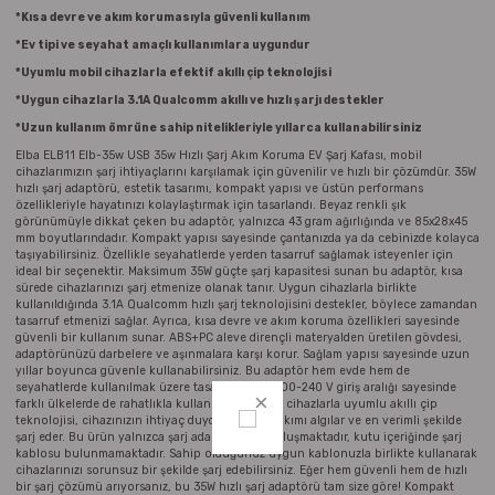
Parmak Boyaları
*Kısa devre ve akım korumasıyla güvenli kullanım
*Ev tipi ve seyahat amaçlı kullanımlara uygundur
Pastel Boyalar
*Uyumlu mobil cihazlarla efektif akıllı çip teknolojisi
*Uygun cihazlarla 3.1A Qualcomm akıllı ve hızlı şarjı destekler
Sulu Boyalar
*Uzun kullanım ömrüne sahip nitelikleriyle yıllarca kullanabilirsiniz
Elba ELB11 Elb-35w USB 35w Hızlı Şarj Akım Koruma EV Şarj Kafası, mobil
cihazlarımızın şarj ihtiyaçlarını karşılamak için güvenilir ve hızlı bir çözümdür. 35W
Yağlı Boyalar
hızlı şarj adaptörü, estetik tasarımı, kompakt yapısı ve üstün performans
özellikleriyle hayatınızı kolaylaştırmak için tasarlandı. Beyaz renkli şık
görünümüyle dikkat çeken bu adaptör, yalnızca 43 gram ağırlığında ve 85x28x45
mm boyutlarındadır. Kompakt yapısı sayesinde çantanızda ya da cebinizde kolayca
taşıyabilirsiniz. Özellikle seyahatlerde yerden tasarruf sağlamak isteyenler için
ideal bir seçenektir. Maksimum 35W güçte şarj kapasitesi sunan bu adaptör, kısa
sürede cihazlarınızı şarj etmenize olanak tanır. Uygun cihazlarla birlikte
kullanıldığında 3.1A Qualcomm hızlı şarj teknolojisini destekler, böylece zamandan
tasarruf etmenizi sağlar. Ayrıca, kısa devre ve akım koruma özellikleri sayesinde
güvenli bir kullanım sunar. ABS+PC aleve dirençli materyalden üretilen gövdesi,
adaptörünüzü darbelere ve aşınmalara karşı korur. Sağlam yapısı sayesinde uzun
yıllar boyunca güvenle kullanabilirsiniz. Bu adaptör hem evde hem de
seyahatlerde kullanılmak üzere tasarlanmıştır. 100-240 V giriş aralığı sayesinde
farklı ülkelerde de rahatlıkla kullanılabilir. Mobil cihazlarla uyumlu akıllı çip
teknolojisi, cihazınızın ihtiyaç duyduğu doğru akımı algılar ve en verimli şekilde
şarj eder. Bu ürün yalnızca şarj adaptöründen oluşmaktadır, kutu içeriğinde şarj
kablosu bulunmamaktadır. Sahip olduğunuz uygun kablonuzla birlikte kullanarak
cihazlarınızı sorunsuz bir şekilde şarj edebilirsiniz. Eğer hem güvenli hem de hızlı
bir şarj çözümü arıyorsanız, bu 35W hızlı şarj adaptörü tam size göre! Kompakt