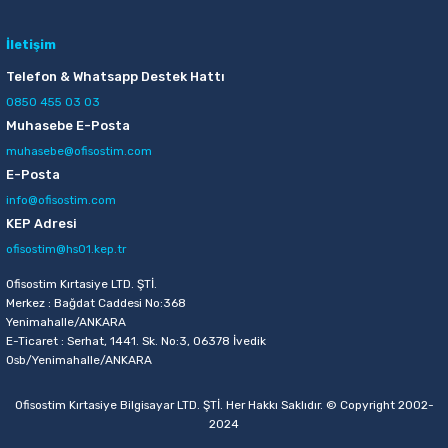
11,00 TL
İletişim
Sepete Ekle
Telefon & Whatsapp Destek Hattı
0850 455 03 03
Muhasebe E-Posta
Mas 505 3 lü Açık Gri Perfore Masaüstü Set
muhasebe@ofisostim.com
E-Posta
154,00 TL
info@ofisostim.com
Sepete Ekle
KEP Adresi
ofisostim@hs01.kep.tr
Ofisostim Kırtasiye LTD. ŞTİ.
Merkez : Bağdat Caddesi No:368
Yenimahalle/ANKARA
E-Ticaret : Serhat, 1441. Sk. No:3, 06378 İvedik
Osb/Yenimahalle/ANKARA
Ofisostim Kırtasiye Bilgisayar LTD. ŞTİ. Her Hakkı Saklıdır. © Copyright 2002-
2024