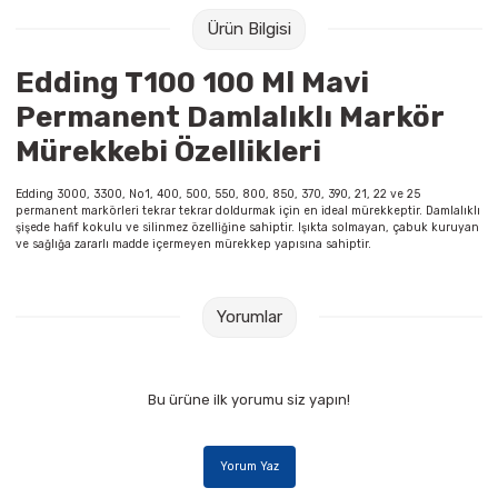
Raptiye & İğneler
Tual
Ürün Bilgisi
Silgiler
Akrilik Boyalar
Edding T100 100 Ml Mavi
Permanent Damlalıklı Markör
Sümen Takımları
Beslenme Çantaları
Mürekkebi Özellikleri
Zımba Tel Sökücüleri
Cam Boyaları
Edding 3000, 3300, No1, 400, 500, 550, 800, 850, 370, 390, 21, 22 ve 25
permanent markörleri tekrar tekrar doldurmak için en ideal mürekkeptir. Damlalıklı
şişede hafif kokulu ve silinmez özelliğine sahiptir. Işıkta solmayan, çabuk kuruyan
Zımba Telleri
Ebru Boyaları
ve sağlığa zararlı madde içermeyen mürekkep yapısına sahiptir.
Zımbalar
Fırçalar
Yorumlar
Daksiller
Guaj Boyaları
Bu ürüne ilk yorumu siz yapın!
Kaşe Gereçleri
Kuru Boyalar
Yapıştırıcılar
Mum Boyalar
Yorum Yaz