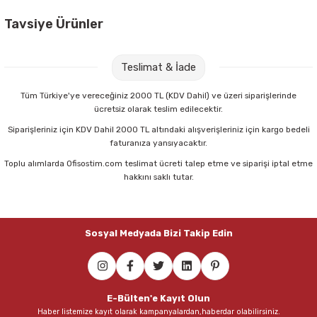
Parmak Boyaları
Tavsiye Ürünler
Pastel Boyalar
Bic 50 li Cristal Fine Siyah Tükenmez Kalem
Teslimat & İade
Sulu Boyalar
527,00 TL
Tüm Türkiye'ye vereceğiniz 2000 TL (KDV Dahil) ve üzeri siparişlerinde
ücretsiz olarak teslim edilecektir.
Yağlı Boyalar
Sepete Ekle
Siparişleriniz için KDV Dahil 2000 TL altındaki alışverişleriniz için kargo bedeli
faturanıza yansıyacaktır.
Toplu alımlarda Ofisostim.com teslimat ücreti talep etme ve siparişi iptal etme
Bic 872730 50 li Cristal Fine Mavi Tükenmez Kalem
hakkını saklı tutar.
863,50 TL
Sosyal Medyada Bizi Takip Edin
Sepete Ekle
Mimaks DK-3 3 lü Set Suni Deri Masaüstü Set
E-Bülten'e Kayıt Olun
Haber listemize kayıt olarak kampanyalardan,haberdar olabilirsiniz.