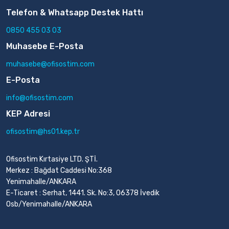
Telefon & Whatsapp Destek Hattı
0850 455 03 03
Muhasebe E-Posta
muhasebe@ofisostim.com
E-Posta
info@ofisostim.com
KEP Adresi
ofisostim@hs01.kep.tr
Ofisostim Kırtasiye LTD. ŞTİ.
Merkez : Bağdat Caddesi No:368
Yenimahalle/ANKARA
E-Ticaret : Serhat, 1441. Sk. No:3, 06378 İvedik
Osb/Yenimahalle/ANKARA