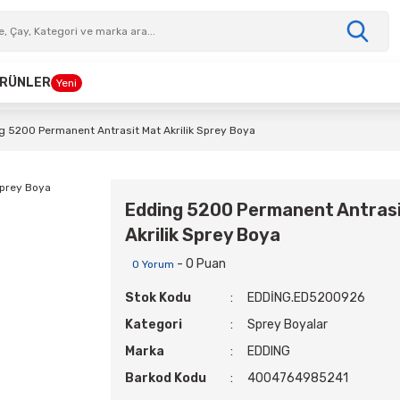
 ÜRÜNLER
Yeni
g 5200 Permanent Antrasit Mat Akrilik Sprey Boya
Edding 5200 Permanent Antras
Akrilik Sprey Boya
- 0 Puan
0 Yorum
Stok Kodu
EDDİNG.ED5200926
Kategori
Sprey Boyalar
Marka
EDDING
Barkod Kodu
4004764985241