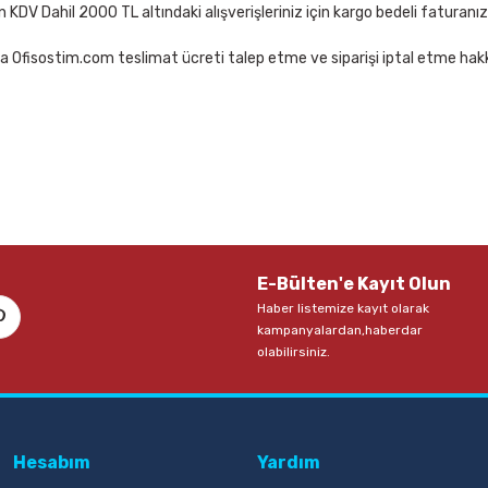
çin KDV Dahil 2000 TL altındaki alışverişleriniz için kargo bedeli faturanı
a Ofisostim.com teslimat ücreti talep etme ve siparişi iptal etme hakkı
E-Bülten'e Kayıt Olun
Haber listemize kayıt olarak
kampanyalardan,haberdar
olabilirsiniz.
Hesabım
Yardım