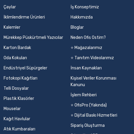
Çaylar
İş Konseptimiz
İklimlendirme Ürünleri
Hakkımızda
Kalemler
Bloglar
Mürekkep Püskürtmeli Yazıcılar
Neden Ofis Ostim?
Karton Bardak
⭐ Mağazalarımız
Oda Kokuları
⭐ Tanıtım Videolarımız
Endüstriyel Süpürgeler
İnsan Kaynakları
Fotokopi Kağıtları
Kişisel Veriler Korunması
Kanunu
Telli Dosyalar
İşlem Rehberi
Plastik Klasörler
⭐ OfisPro (Yakında)
Mouselar
⭐ Dijital Baskı Hizmetleri
Kağıt Havlular
Sipariş Oluşturma
Atık Kumbaraları