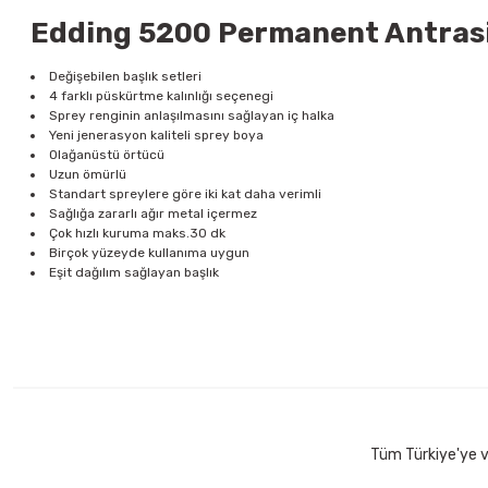
Edding 5200 Permanent Antrasit 
Değişebilen başlık setleri
4 farklı püskürtme kalınlığı seçenegi
Sprey renginin anlaşılmasını sağlayan iç halka
Yeni jenerasyon kaliteli sprey boya
Olağanüstü örtücü
Uzun ömürlü
Standart spreylere göre iki kat daha verimli
Sağlığa zararlı ağır metal içermez
Çok hızlı kuruma maks.30 dk
Birçok yüzeyde kullanıma uygun
Eşit dağılım sağlayan başlık
Tüm Türkiye'ye ve