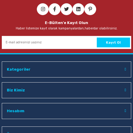
Stepy 65x70 10 lu Büyük Boy Büzgülü Limon Kokulu Çöp Poşeti
E-Bülten'e Kayıt Olun
Haber listemize kayıt olarak kampanyalardan,haberdar olabilirsiniz.
22,90 TL
Sepete Ekle
Kayıt Ol
Kategoriler
Biz Kimiz
Hesabım