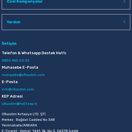
Özel Kampanyalar
Yardım
İletişim
Telefon & Whatsapp Destek Hattı
0850 455 03 03
Muhasebe E-Posta
muhasebe@ofisostim.com
E-Posta
info@ofisostim.com
KEP Adresi
ofisostim@hs01.kep.tr
Ofisostim Kırtasiye LTD. ŞTİ.
Merkez : Bağdat Caddesi No:368
Yenimahalle/ANKARA
E-Ticaret : Serhat, 1441. Sk. No:3, 06378 İvedik