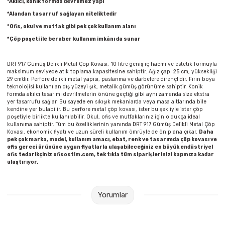
*Akılcı, konik formda devrilmez yapı
Parmak Boyaları
*Alandan tasarruf sağlayan niteliktedir
*Ofis, okul ve mutfak gibi pek çok kullanım alanı
Pastel Boyalar
*Çöp poşeti ile beraber kullanım imkânı da sunar
Sulu Boyalar
DRT 917 Gümüş Delikli Metal Çöp Kovası, 10 litre geniş iç hacmi ve estetik formuyla
maksimum seviyede atık toplama kapasitesine sahiptir. Ağız çapı 25 cm, yüksekliği
Yağlı Boyalar
29 cm’dir. Perfore delikli metal yapısı, paslanma ve darbelere dirençlidir. Fırın boya
teknolojisi kullanılan dış yüzeyi şık, metalik gümüş görünüme sahiptir. Konik
formda akılcı tasarımı devrilmelerin önüne geçtiği gibi aynı zamanda size ekstra
yer tasarrufu sağlar. Bu sayede en sıkışık mekanlarda veya masa altlarında bile
kendine yer bulabilir. Bu perfore metal çöp kovası, ister bu şekliyle ister çöp
poşetiyle birlikte kullanılabilir. Okul, ofis ve mutfaklarınız için oldukça ideal
kullanıma sahiptir. Tüm bu özelliklerinin yanında DRT 917 Gümüş Delikli Metal Çöp
Kovası, ekonomik fiyatı ve uzun süreli kullanım ömrüyle de ön plana çıkar.
Daha
pek çok marka, model, kullanım amacı, ebat, renk ve tasarımda çöp kovası ve
ofis gereci ürününe uygun fiyatlarla ulaşabileceğiniz en büyük endüstriyel
ofis tedarikçiniz ofisostim.com, tek tıkla tüm siparişlerinizi kapınıza kadar
ulaştırıyor.
Yorumlar