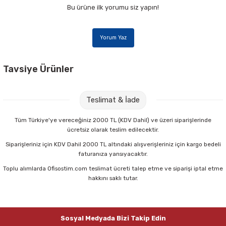
Bu ürüne ilk yorumu siz yapın!
Yorum Yaz
Tavsiye Ürünler
Beybi Latex L Pudrasız 100 lü Muayene Eldiveni
Teslimat & İade
305,00 TL
Tüm Türkiye'ye vereceğiniz 2000 TL (KDV Dahil) ve üzeri siparişlerinde
ücretsiz olarak teslim edilecektir.
Sepete Ekle
Siparişleriniz için KDV Dahil 2000 TL altındaki alışverişleriniz için kargo bedeli
faturanıza yansıyacaktır.
Toplu alımlarda Ofisostim.com teslimat ücreti talep etme ve siparişi iptal etme
Stepy 65x70 10 lu Büzgülü Büyük Boy Çöp Poşeti
hakkını saklı tutar.
22,90 TL
Sosyal Medyada Bizi Takip Edin
Sepete Ekle