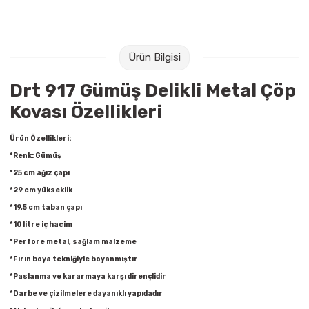
Raptiye & İğneler
Tual
Silgiler
Akrilik Boyalar
Ürün Bilgisi
Sümen Takımları
Beslenme Çantaları
Drt 917 Gümüş Delikli Metal Çöp
Kovası Özellikleri
Zımba Tel Sökücüleri
Cam Boyaları
Ürün Özellikleri:
Zımba Telleri
Ebru Boyaları
*Renk: Gümüş
*25 cm ağız çapı
Zımbalar
Fırçalar
*29 cm yükseklik
*19,5 cm taban çapı
Daksiller
Guaj Boyaları
*10 litre iç hacim
*Perfore metal, sağlam malzeme
Kaşe Gereçleri
Kuru Boyalar
*Fırın boya tekniğiyle boyanmıştır
*Paslanma ve kararmaya karşı dirençlidir
Yapıştırıcılar
Mum Boyalar
*Darbe ve çizilmelere dayanıklı yapıdadır