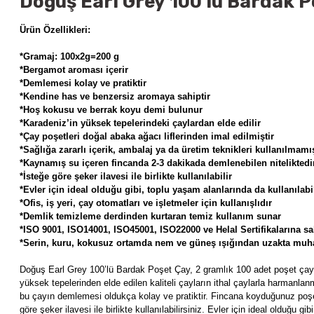
Doğuş Earl Grey 100 lü Bardak Po
Ürün Özellikleri:
*Gramaj: 100x2g=200 g
*Bergamot aroması içerir
*Demlemesi kolay ve pratiktir
*Kendine has ve benzersiz aromaya sahiptir
*Hoş kokusu ve berrak koyu demi bulunur
*Karadeniz’in yüksek tepelerindeki çaylardan elde edilir
*Çay poşetleri doğal abaka ağacı liflerinden imal edilmiştir
*Sağlığa zararlı içerik, ambalaj ya da üretim teknikleri kullanılmamış
*Kaynamış su içeren fincanda 2-3 dakikada demlenebilen niteliktedi
*İsteğe göre şeker ilavesi ile birlikte kullanılabilir
*Evler için ideal olduğu gibi, toplu yaşam alanlarında da kullanılabil
*Ofis, iş yeri, çay otomatları ve işletmeler için kullanışlıdır
*Demlik temizleme derdinden kurtaran temiz kullanım sunar
*ISO 9001, ISO14001, ISO45001, ISO22000 ve Helal Sertifikalarına sa
*Serin, kuru, kokusuz ortamda nem ve güneş ışığından uzakta muha
Doğuş Earl Grey 100’lü Bardak Poşet Çay, 2 gramlık 100 adet poşet çay 
yüksek tepelerinden elde edilen kaliteli çayların ithal çaylarla harmanl
bu çayın demlemesi oldukça kolay ve pratiktir. Fincana koyduğunuz poşe
göre şeker ilavesi ile birlikte kullanılabilirsiniz. Evler için ideal olduğu