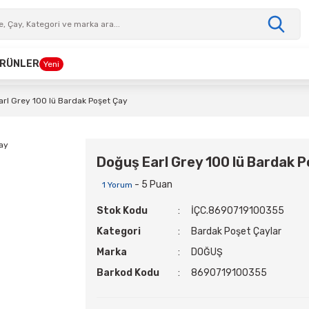
 ÜRÜNLER
Yeni
arl Grey 100 lü Bardak Poşet Çay
Doğuş Earl Grey 100 lü Bardak 
- 5 Puan
1 Yorum
Stok Kodu
İÇC.8690719100355
Kategori
Bardak Poşet Çaylar
Marka
DOĞUŞ
Barkod Kodu
8690719100355