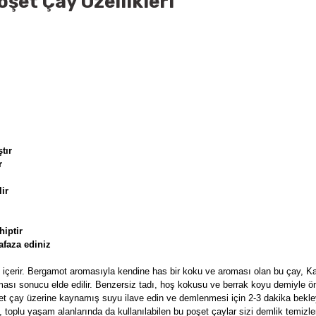
şet Çay Özellikleri
tır
r
ir
hiptir
faza ediniz
içerir. Bergamot aromasıyla kendine has bir koku ve aroması olan bu çay, Ka
anması sonucu elde edilir. Benzersiz tadı, hoş kokusu ve berrak koyu demiyle ö
t çay üzerine kaynamış suyu ilave edin ve demlenmesi için 2-3 dakika bekle
 gibi, toplu yaşam alanlarında da kullanılabilen bu poşet çaylar sizi demlik temi