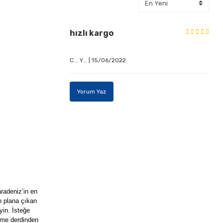
hızlı kargo
C... Y... | 15/06/2022
Yorum Yaz
radeniz’in en
n plana çıkan
yin. İsteğe
zleme derdinden