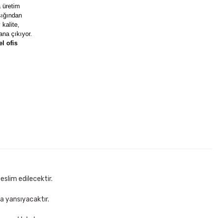
a üretim
şığından
kalite,
ana çıkıyor.
l ofis
eslim edilecektir.
za yansıyacaktır.