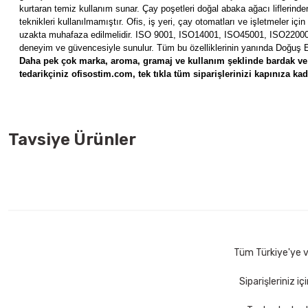
kurtaran temiz kullanım sunar. Çay poşetleri doğal abaka ağacı liflerinden
teknikleri kullanılmamıştır. Ofis, iş yeri, çay otomatları ve işletmeler i
uzakta muhafaza edilmelidir. ISO 9001, ISO14001, ISO45001, ISO22000 ve
deneyim ve güvencesiyle sunulur. Tüm bu özelliklerinin yanında Doğuş Ea
Daha pek çok marka, aroma, gramaj ve kullanım şeklinde bardak ve 
tedarikçiniz ofisostim.com, tek tıkla tüm siparişlerinizi kapınıza kada
Tavsiye Ürünler
Şvg 1 kg 405 li Kutu Küp Şeker
66,00 TL
Sepete Ekle
Tüm Türkiye'ye ve
Siparişleriniz i