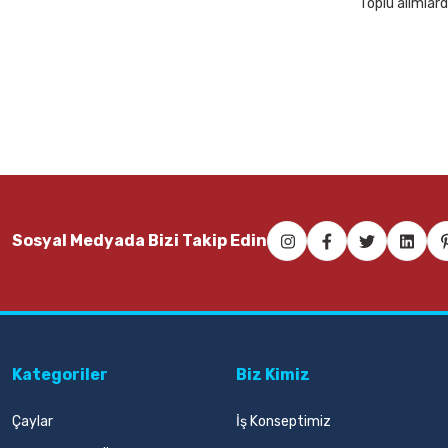
Toplu alımlard
Sosyal Medyada Bizi Takip Edin
Kategoriler
Biz Kimiz
Çaylar
İş Konseptimiz