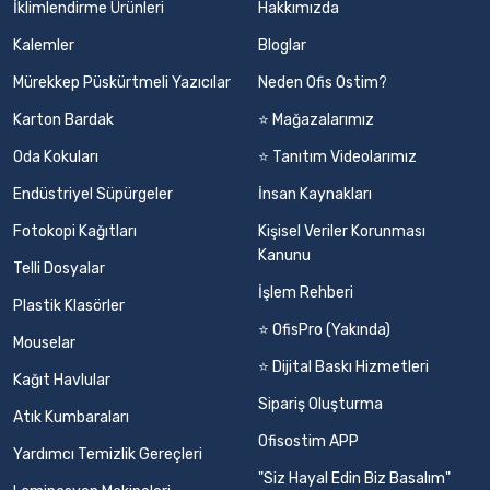
İklimlendirme Ürünleri
Hakkımızda
Kalemler
Bloglar
Mürekkep Püskürtmeli Yazıcılar
Neden Ofis Ostim?
Karton Bardak
⭐ Mağazalarımız
Oda Kokuları
⭐ Tanıtım Videolarımız
Endüstriyel Süpürgeler
İnsan Kaynakları
Fotokopi Kağıtları
Kişisel Veriler Korunması
Kanunu
Telli Dosyalar
İşlem Rehberi
Plastik Klasörler
⭐ OfisPro (Yakında)
Mouselar
⭐ Dijital Baskı Hizmetleri
Kağıt Havlular
Sipariş Oluşturma
Atık Kumbaraları
Ofisostim APP
Yardımcı Temizlik Gereçleri
"Siz Hayal Edin Biz Basalım"