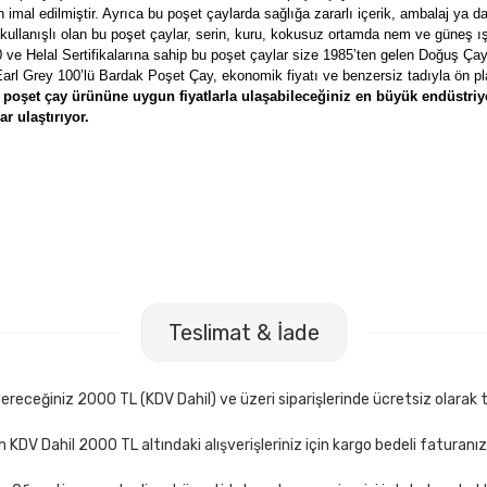
 imal edilmiştir. Ayrıca bu poşet çaylarda sağlığa zararlı içerik, ambalaj ya d
çin kullanışlı olan bu poşet çaylar, serin, kuru, kokusuz ortamda nem ve güneş ı
 Helal Sertifikalarına sahip bu poşet çaylar size 1985’ten gelen Doğuş Çay 
rl Grey 100’lü Bardak Poşet Çay, ekonomik fiyatı ve benzersiz tadıyla ön pl
poşet çay ürününe uygun fiyatlarla ulaşabileceğiniz en büyük endüstriye
r ulaştırıyor.
Teslimat & İade
receğiniz 2000 TL (KDV Dahil) ve üzeri siparişlerinde ücretsiz olarak t
çin KDV Dahil 2000 TL altındaki alışverişleriniz için kargo bedeli faturanı