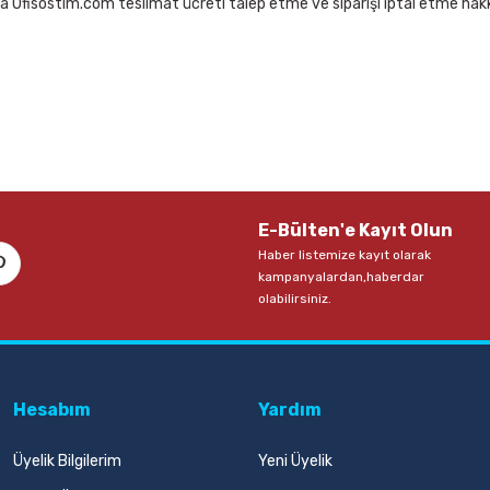
a Ofisostim.com teslimat ücreti talep etme ve siparişi iptal etme hakkı
E-Bülten'e Kayıt Olun
Haber listemize kayıt olarak
kampanyalardan,haberdar
olabilirsiniz.
Hesabım
Yardım
Üyelik Bilgilerim
Yeni Üyelik