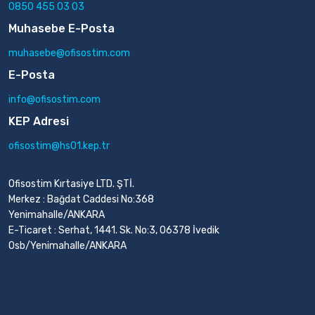
0850 455 03 03
Muhasebe E-Posta
muhasebe@ofisostim.com
E-Posta
info@ofisostim.com
KEP Adresi
ofisostim@hs01.kep.tr
Ofisostim Kırtasiye LTD. ŞTİ.
Merkez : Bağdat Caddesi No:368
Yenimahalle/ANKARA
E-Ticaret : Serhat, 1441. Sk. No:3, 06378 İvedik
Osb/Yenimahalle/ANKARA