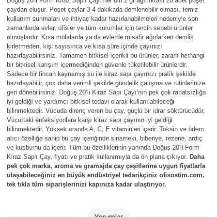
Doğuş 20'li Form Kiraz Saplı Çay, her biri 2 gr ağırlıktaki 20 adet poşet
Parmak Boyaları
çaydan oluşur. Poşet çaylar 3-4 dakikada demlenebilir olması, temiz
kullanım sunmaları ve ihtiyaç kadar hazırlanabilmeleri nedeniyle son
zamanlarda evler, ofisler ve tüm kurumlar için tercih sebebi ürünler
Pastel Boyalar
olmuşlardır. Kısa molalarda ya da evlerde misafir ağırlarken demlik
kirletmeden, kişi sayısınca ve kısa süre içinde çayınızı
Sulu Boyalar
hazırlayabilirsiniz. Tamamen bitkisel içerikli bu ürünler, zararlı herhangi
bir bitkisel karışım içermediğinden güvenle tüketilebilir ürünlerdir.
Sadece bir fincan kaynamış su ile kiraz sapı çayınızı pratik şekilde
Yağlı Boyalar
hazırlayabilir, çok daha verimli şekilde gündelik çalışma ve rutinlerinize
geri dönebilirsiniz. Doğuş 20’li Kiraz Sapı Çayı’nın pek çok rahatsızlığa
iyi geldiği ve yardımcı bitkisel tedavi olarak kullanılabileceği
bilinmektedir. Vücuda direnç veren bu çay, güçlü bir idrar söktürücüdür.
Vücuttaki enfeksiyonlara karşı kiraz sapı çayının iyi geldiği
bilinmektedir. Yüksek oranda A, C, E vitaminleri içerir.
Toksin ve ödem
atıcı özelliğe sahip bu çay içeriğinde
sinameki, biberiye, rezene, ardıç
ve kuşburnu da içerir.
Tüm bu özelliklerinin yanında Doğuş 20'li Form
Kiraz Saplı Çay, fiyatı ve pratik kullanımıyla da ön plana çıkıyor.
Daha
pek çok marka, aroma ve gramajda çay çeşitlerine uygun fiyatlarla
ulaşabileceğiniz en büyük endüstriyel tedarikçiniz ofisostim.com,
tek tıkla tüm siparişlerinizi kapınıza kadar ulaştırıyor.
Yorumlar