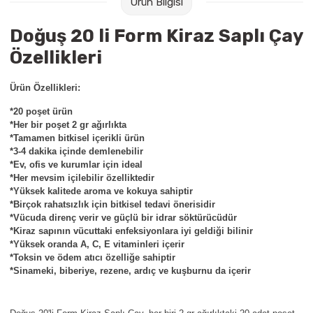
Ürün Bilgisi
Raptiye & İğneler
Tual
Doğuş 20 li Form Kiraz Saplı Çay
Silgiler
Akrilik Boyalar
Özellikleri
Sümen Takımları
Beslenme Çantaları
Ürün Özellikleri:
*20 poşet ürün
Zımba Tel Sökücüleri
Cam Boyaları
*Her bir poşet 2 gr ağırlıkta
*Tamamen bitkisel içerikli ürün
Zımba Telleri
Ebru Boyaları
*3-4 dakika içinde demlenebilir
*Ev, ofis ve kurumlar için ideal
*Her mevsim içilebilir özelliktedir
Zımbalar
Fırçalar
*Yüksek kalitede aroma ve kokuya sahiptir
*Birçok rahatsızlık için bitkisel tedavi önerisidir
Daksiller
Guaj Boyaları
*Vücuda direnç verir ve güçlü bir idrar söktürücüdür
*Kiraz sapının vücuttaki enfeksiyonlara iyi geldiği bilinir
*Yüksek oranda A, C, E vitaminleri içerir
Kaşe Gereçleri
Kuru Boyalar
*Toksin ve ödem atıcı özelliğe sahiptir
*Sinameki, biberiye, rezene, ardıç ve kuşburnu da içerir
Yapıştırıcılar
Mum Boyalar