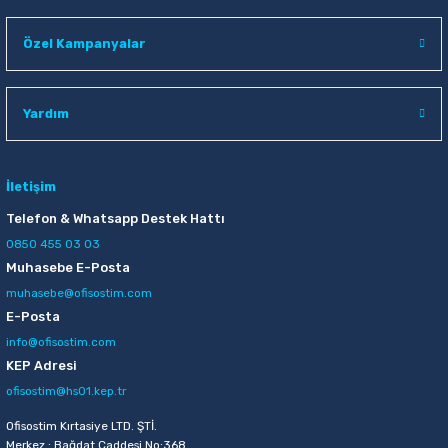
Özel Kampanyalar
Yardım
İletişim
Telefon & Whatsapp Destek Hattı
0850 455 03 03
Muhasebe E-Posta
muhasebe@ofisostim.com
E-Posta
info@ofisostim.com
KEP Adresi
ofisostim@hs01.kep.tr
Ofisostim Kırtasiye LTD. ŞTİ.
Merkez : Bağdat Caddesi No:368