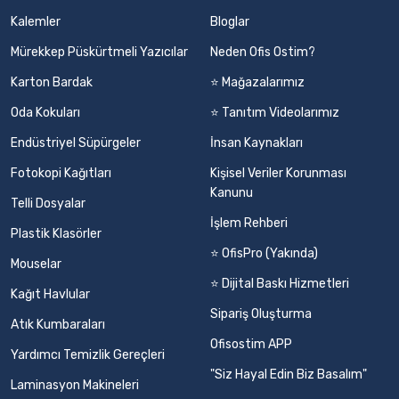
Kalemler
Bloglar
Mürekkep Püskürtmeli Yazıcılar
Neden Ofis Ostim?
Karton Bardak
⭐ Mağazalarımız
Oda Kokuları
⭐ Tanıtım Videolarımız
Endüstriyel Süpürgeler
İnsan Kaynakları
Fotokopi Kağıtları
Kişisel Veriler Korunması
Kanunu
Telli Dosyalar
İşlem Rehberi
Plastik Klasörler
⭐ OfisPro (Yakında)
Mouselar
⭐ Dijital Baskı Hizmetleri
Kağıt Havlular
Sipariş Oluşturma
Atık Kumbaraları
Ofisostim APP
Yardımcı Temizlik Gereçleri
"Siz Hayal Edin Biz Basalım"
Laminasyon Makineleri