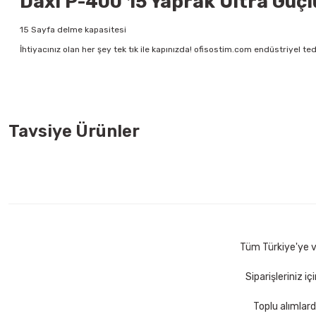
Daxi P-400 15 Yaprak Ultra Güçlü
15 Sayfa delme kapasitesi
İhtiyacınız olan her şey tek tık ile kapınızda! ofisostim.com endüstriyel ted
Tavsiye Ürünler
Maped 686110 Expert Titanium 21 Cm Asimetrik Makas
Pe
403,00 TL
22
Sepete Ekle
Tüm Türkiye'ye ve
Siparişleriniz i
Toplu alımlard