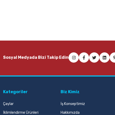
Sosyal Medyada Bizi Takip Edin
Kategoriler
Biz Kimiz
Çaylar
İş Konseptimiz
İklimlendirme Ürünleri
Hakkımızda