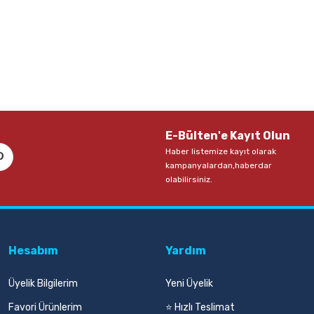
E-Bülten'e Kayıt Olun
Haber listemize kayıt olarak
kampanyalardan,haberdar
olabilirsiniz.
Hesabım
Yardım
Üyelik Bilgilerim
Yeni Üyelik
Favori Ürünlerim
⭐ Hızlı Teslimat