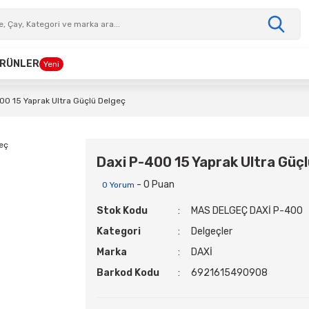
 ÜRÜNLER
Yeni
00 15 Yaprak Ultra Güçlü Delgeç
Daxi P-400 15 Yaprak Ultra Güç
- 0 Puan
0 Yorum
Stok Kodu
MAS DELGEÇ DAXİ P-400
Kategori
Delgeçler
Marka
DAXİ
Barkod Kodu
6921615490908