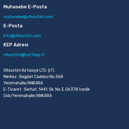
Muhasebe E-Posta
muhasebe@ofisostim.com
E-Posta
info@ofisostim.com
KEP Adresi
ofisostim@hs01.kep.tr
Ofisostim Kırtasiye LTD. ŞTİ.
Merkez : Bağdat Caddesi No:368
Yenimahalle/ANKARA
E-Ticaret : Serhat, 1441. Sk. No:3, 06378 İvedik
Osb/Yenimahalle/ANKARA