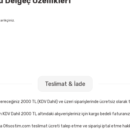
 Delgeç Özellikleri
arikçiniz.
nsan My-Pen 25 li 1,0 mm Mavi Tükenmez Kalem
Delta 1551 24/
Teslimat & İade
6,00 TL
19,50 TL
Sepete Ekle
Sepe
receğiniz 2000 TL (KDV Dahil) ve üzeri siparişlerinde ücretsiz olarak t
çin KDV Dahil 2000 TL altındaki alışverişleriniz için kargo bedeli faturanı
a Ofisostim.com teslimat ücreti talep etme ve siparişi iptal etme hakkı