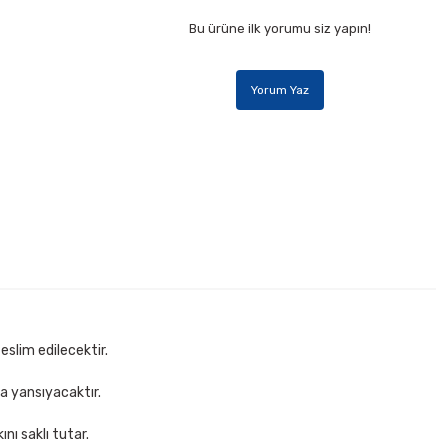
Bu ürüne ilk yorumu siz yapın!
Yorum Yaz
6 Sarı Zımba Teli
te Ekle
eslim edilecektir.
za yansıyacaktır.
nı saklı tutar.