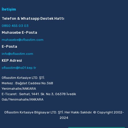
İletişim
Telefon & Whatsapp Destek Hattı
0850 455 03 03
Muhasebe E-Posta
muhasebe@ofisostim.com
E-Posta
info@ofisostim.com
KEP Adresi
ofisostim@hs01.kep.tr
Ofisostim Kırtasiye LTD. ŞTİ.
Merkez : Bağdat Caddesi No:368
Yenimahalle/ANKARA
E-Ticaret : Serhat, 1441. Sk. No:3, 06378 İvedik
Osb/Yenimahalle/ANKARA
Ofisostim Kırtasiye Bilgisayar LTD. ŞTİ. Her Hakkı Saklıdır. © Copyright 2002-
2024