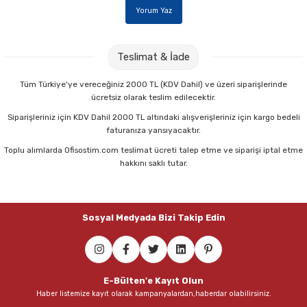
Parmak Boyaları
Yorum Yaz
Pastel Boyalar
Teslimat & İade
Sulu Boyalar
Tüm Türkiye'ye vereceğiniz 2000 TL (KDV Dahil) ve üzeri siparişlerinde
ücretsiz olarak teslim edilecektir.
Yağlı Boyalar
Siparişleriniz için KDV Dahil 2000 TL altındaki alışverişleriniz için kargo bedeli
faturanıza yansıyacaktır.
Toplu alımlarda Ofisostim.com teslimat ücreti talep etme ve siparişi iptal etme
hakkını saklı tutar.
Sosyal Medyada Bizi Takip Edin
E-Bülten'e Kayıt Olun
Haber listemize kayıt olarak kampanyalardan,haberdar olabilirsiniz.