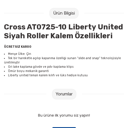
Raptiye & İğneler
Tual
Ürün Bilgisi
Silgiler
Akrilik Boyalar
Cross AT0725-10 Liberty United
Sümen Takımları
Beslenme Çantaları
Siyah Roller Kalem Özellikleri
Zımba Tel Sökücüleri
Cam Boyaları
ÜCRETSİZ KARGO
Menşe Ülke: Çin
Tek bir hareketle açılıp kapanma özelliği sunan “slide and snap” teknolojisiyle
Zımba Telleri
Ebru Boyaları
üretilmiştir
Gri lake kaplama gövde ve pdv kaplama klips
Ömür boyu mekanik garanti
Zımbalar
Fırçalar
Liberty united temalı kalem kılıfı ve lüks hediye kutusu
Daksiller
Guaj Boyaları
Yorumlar
Kaşe Gereçleri
Kuru Boyalar
Bu ürüne ilk yorumu siz yapın!
Yapıştırıcılar
Mum Boyalar