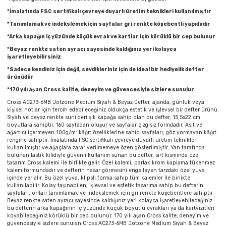
Parmak Boyaları
*İmalatında FSC sertifikalı çevreye duyarlı üretim teknikleri kullanılmıştır
*Tanımlamak ve indekslemek için sayfalar gri renkte köşebentli yapıdadır
Pastel Boyalar
*Arka kapağın iç yüzünde küçük evrak ve kartlar için körüklü bir cep bulunur
*Beyaz renkte saten ayracı sayesinde kaldığınız yeri kolayca
Sulu Boyalar
işaretleyebilirsiniz
*Sadece kendiniz için değil, sevdikleriniz için de ideal bir hediyelik defter
ürünüdür
Yağlı Boyalar
*170 yılı aşan Cross kalite, deneyim ve güvencesiyle sizlere sunulur
Cross AC273-6MB Jotzone Medium Siyah & Beyaz Defter, ajanda, günlük veya
kişisel notlar için tercih edebileceğiniz oldukça estetik ve işlevsel bir defter ürünü.
Siyah ve beyaz renkte suni deri şık kapağa sahip olan bu defter, 15,5x22 cm
boyutlara sahiptir. 160 sayfadan oluşur ve sayfalar çizgisiz formdadır. Asit ve
ağartıcı içermeyen 100g/m² kâğıt özelliklerine sahip sayfaları, göz yormayan kâğıt
rengine sahiptir. İmalatında FSC sertifikalı çevreye duyarlı üretim teknikleri
kullanılmıştır ve ağaçlara zarar verilmemeye özen gösterilmiştir. Yan tarafında
bulunan lastik kilidiyle güvenli kullanım sunan bu defter, sırt kısmında özel
tasarım Cross kalemi ile birlikte gelir. Özel kalemi, parlak krom kaplama tükenmez
kalem formundadır ve defterin hasar görmesini engelleyen tarzdaki özel yuva
içinde yer alır. Bu özel yuva, klipsli forma sahip tüm kalemler ile birlikte
kullanılabilir. Kolay taşınabilen, işlevsel ve estetik tasarıma sahip bu defterin
sayfaları, onları tanımlamak ve indekslemek için gri renkte köşebentlere sahiptir.
Beyaz renkte saten ayracı sayesinde kaldığınız yeri kolayca işaretleyebileceğiniz
bu defterin arka kapağının iç yüzünde küçük boyutlu evrakları ya da kartvizitleri
koyabileceğiniz körüklü bir cep bulunur. 170 yılı aşan Cross kalite, deneyim ve
güvencesiyle sizlere sunulan Cross AC273-6MB Jotzone Medium Siyah & Beyaz