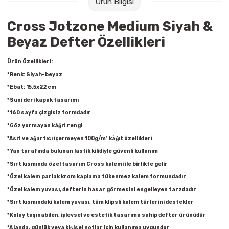
Ürün Bilgisi
Raptiye & İğneler
Tual
Cross Jotzone Medium Siyah &
Silgiler
Akrilik Boyalar
Beyaz Defter Özellikleri
Sümen Takımları
Beslenme Çantaları
Ürün Özellikleri:
*Renk: Siyah-beyaz
Zımba Tel Sökücüleri
Cam Boyaları
*Ebat: 15,5x22 cm
*Suni deri kapak tasarımı
Zımba Telleri
Ebru Boyaları
*160 sayfa çizgisiz formdadır
*Göz yormayan kâğıt rengi
Zımbalar
Fırçalar
*Asit ve ağartıcı içermeyen 100g/m² kâğıt özellikleri
*Yan tarafında bulunan lastik kilidiyle güvenli kullanım
Daksiller
Guaj Boyaları
*Sırt kısmında özel tasarım Cross kalemi ile birlikte gelir
*Özel kalem parlak krom kaplama tükenmez kalem formundadır
Kaşe Gereçleri
Kuru Boyalar
*Özel kalem yuvası, defterin hasar görmesini engelleyen tarzdadır
*Sırt kısmındaki kalem yuvası, tüm klipsli kalem türlerini destekler
Yapıştırıcılar
Mum Boyalar
*Kolay taşınabilen, işlevsel ve estetik tasarıma sahip defter ürünüdür
*Ajanda, günlük veya kişisel notlar için kullanıma uygundur