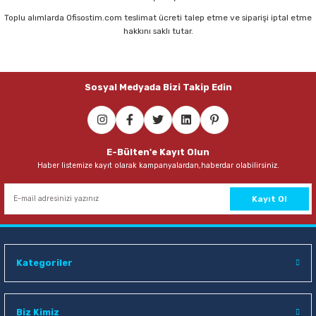
Toplu alımlarda Ofisostim.com teslimat ücreti talep etme ve siparişi iptal etme
hakkını saklı tutar.
Sosyal Medyada Bizi Takip Edin
E-Bülten'e Kayıt Olun
Haber listemize kayıt olarak kampanyalardan,haberdar olabilirsiniz.
Kayıt Ol
Kategoriler
Biz Kimiz