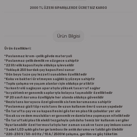
Raptiye & İğneler
Tual
2000 TL ÜZERİ SİPARİŞLERDE ÜCRETSİZ KARGO
Silgiler
Akrilik Boyalar
Sümen Takımları
Beslenme Çantaları
Ürün Bilgisi
Ürün özellikleri:
Zımba Tel Sökücüleri
Cam Boyaları
*Paslanmaz krom-çelik gövde materyali
*Paslanmaz çelik demlik ve süzgece sahiptir
Zımba Telleri
Ebru Boyaları
*22 litrelik kapasiteyle oldukça işlevseldir
*Yaklaşık 250 bardak çay kapasitesi sunar
*Gün boyu taze çay lezzeti sunabilen özelliktedir
*Koku ve bakteri üretmeyen sağlıklı iç yüzeye sahiptir
Zımbalar
Fırçalar
*Toplu çalışma ve yaşam alanları için oldukça pratiktir
*Isı kontrolü sağlayan aparatıyla yüksek tasarruf sağlar
*Isı yalıtımlı ergonomik saplarıyla kolayca taşınabilir özelliktedir
Daksiller
Guaj Boyaları
*IP 20 sınıfı koruma özelliğiyle her alanda oldukça güvenlidir
*Rezistans koruyucu özel güvenlik sistem korumasına sahiptir
*Paslanmaz gizli tüp rezistans ile uzun kullanım ömrü sunan yapıdadır
Kaşe Gereçleri
Kuru Boyalar
*Ön tarafta çay ve su kapasitesini gösteren plastik çubuklar yer alır
*Sıcak su ve dem muslukları ergonomik ve damlatma yapmayan niteliktedir
*Ön taraftaki plastik elekli tezgahıyla çok daha temiz bir kullanım sergiler
Yapıştırıcılar
Mum Boyalar
*Ayarlanabilir özel termostatıyla her zaman sıcak ve taze çay imkanı sunar
*3 adet LED ışıklı gösterge lambası ile anlık durumu ve takibi görülebilir
*220-230 V / 50-60 Hz / 10 A / 2500 W çalışma, gerilim ve güç tüketim