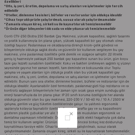
özellikleri
Parmak Boyaları
*Ofis, iş yeri, üretim, depolama ve satış alanları ve işletmeler için tercih
edilebilir
*Oteller, dinlenme tesisleri, büfeler ve restoranlar için oldukça idealdir
Pastel Boyalar
*Cihaz topraklı prizle çalıştırılmalı, susuz olarak çalıştırılmamalıdır
*Zamanla oluşan kireç, sirkeli su ile kaynatılarak temizlenmelidir
*Ürünün diğer bileşenleri ılık suda ve elde yıkanarak temizlenmelidir
Sulu Boyalar
Conti CTV-250 Ekstra 250 Bardak Çay Makinesi, yüksek kapasitesi, sağlıklı tasarımı
ve pratik kullanımıyla ön plana çıkan, yüksek kapasiteli bir çay otomatı olma
özelliği taşıyor. Paslanmaya ve oksidasyona dirençli krom-çelik gövdesi ve
Yağlı Boyalar
bileşenleriyle oldukça sağlık dostu ve güvenilir bir kullanım sergileyen bu çay
makinesi, yine paslanmaz özellikte çelik demlik ve süzgece sahiptir. 22 litrelik
geniş iç haznesiyle yaklaşık 250 bardak çay kapasitesi sunan bu ürün, gün boyu
taze çay lezzeti sunabilen özelliktedir. Koku ve bakteri üretmeyen sağlıklı iç yüzeyi
sayesinde çayınız her zaman lezzetli, tam deminde ve kokusunda olur. Toplu
çalışma ve yaşam alanları için oldukça pratik olan bu yüksek kapasiteli çay
makinesi, ofis, iş yeri, üretim, depolama ve satış alanları ve işletmeler için tercih
edilebilir. Bunun yanı sıra oteller, dinlenme tesisleri, büfeler ve restoranlar için de
oldukça idealdir. Ayarlanabilir özel termostatı, paslanmaz gizli tüp rezistansı ve ısı
kontrolü sağlayan bileşenleriyle her zaman için sıcak çaya erişim sunduğu gibi
enerji tasarrufuyla da ön plana çıkar. IP 20 sınıfı koruma özelliğiyle her alanda
oldukça güvenilir olan bu çay makinesi, 220-230 V / 50-60 Hz / 10 A / 2500 W
çalışma, gerilim ve güç tüketim özelliklerinde çalışır. Isı yalıtımlı ergonomik
saplarıyla kolayca taşınabilir özelliktedir ve ön tarafta çay ve su kapasitesini
gösteren plastik çubuklar yer alır. Sıcak su ve dem muslukları ergonomik ve
damlatma yapmayan niteliktedir. Ön taraftaki plastik elekli tezgahıyla çok daha
temiz bir kullanım sergiler. Ürünün ilk kullanımı öncesi birkaç kez doldurulup
kaynatılması tavsiye edilir. Cihaz topraklı prizle çalıştırılmalı, susuz olarak
çalıştırılmamalıdır. Zamanla oluşan kireç, sirkeli su ile kaynatılarak temizlenmelidir;