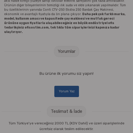
aksi halde kireçli yüzeye sahip ısıtıcılar elektrik sarfiyatını çok fazla arttıracaktır.
Ürünün diğer bileşenlerinin temizliği ılık suda ve elde yıkanarak yapılmalıdır. Tüm
bu özelliklerinin yanında Conti CTV-250 Ekstra 250 Bardak Çay Makinesi,
ekonomik ve avantajlı fiyatıyla da ön plana çıkıyor.
Daha pek çok farklı marka,
model, kullanım amacı ve kapasitede çay makinesi ve mutfak gereci
ürününe uygun fiyatlarla ulaşabileceğiniz en büyük endüstriyel ofis
tedarikçiniz ofisostim.com, tek tıkla tüm siparişlerinizi kapınıza kadar
ulaştırıyor.
Yorumlar
Bu ürüne ilk yorumu siz yapın!
Yorum Yaz
Teslimat & İade
Tüm Türkiye'ye vereceğiniz 2000 TL (KDV Dahil) ve üzeri siparişlerinde
ücretsiz olarak teslim edilecektir.