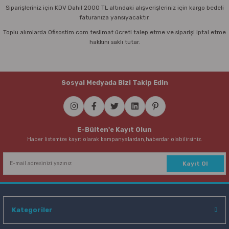
Siparişleriniz için KDV Dahil 2000 TL altındaki alışverişleriniz için kargo bedeli
faturanıza yansıyacaktır.
Toplu alımlarda Ofisostim.com teslimat ücreti talep etme ve siparişi iptal etme
hakkını saklı tutar.
Sosyal Medyada Bizi Takip Edin
E-Bülten'e Kayıt Olun
Haber listemize kayıt olarak kampanyalardan,haberdar olabilirsiniz.
Kayıt Ol
Kategoriler