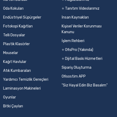
Oda Kokuları
⭐ Tanıtım Videolarımız
Endüstriyel Süpürgeler
İnsan Kaynakları
Fotokopi Kağıtları
Kişisel Veriler Korunması
Kanunu
Telli Dosyalar
İşlem Rehberi
Plastik Klasörler
⭐ OfisPro (Yakında)
Mouselar
⭐ Dijital Baskı Hizmetleri
Kağıt Havlular
Sipariş Oluşturma
Atık Kumbaraları
Ofisostim APP
Yardımcı Temizlik Gereçleri
"Siz Hayal Edin Biz Basalım"
Laminasyon Makineleri
Oyunlar
Bitki Çayları