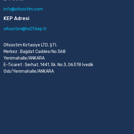
info@ofisostim.com
KEP Adresi
ofisostim@hs01.kep.tr
Ofisostim Kırtasiye LTD. ŞTİ.
Merkez : Bağdat Caddesi No:368
Yenimahalle/ANKARA
E-Ticaret : Serhat, 1441. Sk. No:3, 06378 İvedik
Osb/Yenimahalle/ANKARA