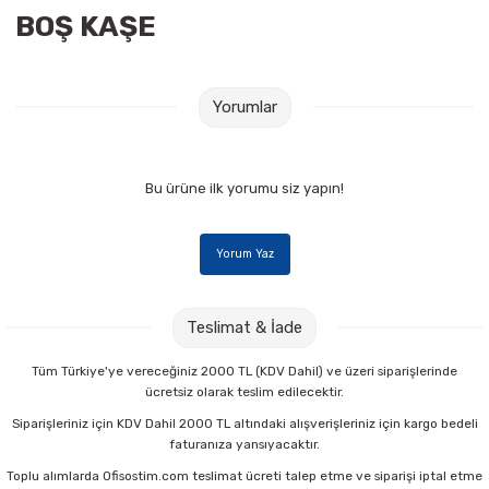
BOŞ KAŞE
Raptiye & İğneler
Tual
Silgiler
Akrilik Boyalar
Yorumlar
Sümen Takımları
Beslenme Çantaları
Zımba Tel Sökücüleri
Cam Boyaları
Bu ürüne ilk yorumu siz yapın!
Zımba Telleri
Ebru Boyaları
Yorum Yaz
Zımbalar
Fırçalar
Teslimat & İade
Daksiller
Guaj Boyaları
Tüm Türkiye'ye vereceğiniz 2000 TL (KDV Dahil) ve üzeri siparişlerinde
ücretsiz olarak teslim edilecektir.
Kaşe Gereçleri
Kuru Boyalar
Siparişleriniz için KDV Dahil 2000 TL altındaki alışverişleriniz için kargo bedeli
faturanıza yansıyacaktır.
Yapıştırıcılar
Mum Boyalar
Toplu alımlarda Ofisostim.com teslimat ücreti talep etme ve siparişi iptal etme