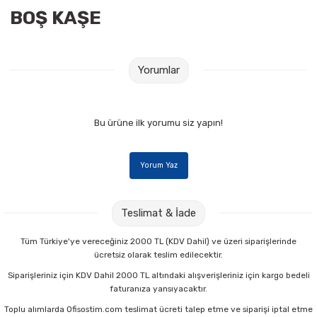
Raptiye & İğneler
Tual
BOŞ KAŞE
Silgiler
Akrilik Boyalar
Yorumlar
Sümen Takımları
Beslenme Çantaları
Zımba Tel Sökücüleri
Cam Boyaları
Bu ürüne ilk yorumu siz yapın!
Zımba Telleri
Ebru Boyaları
Yorum Yaz
Zımbalar
Fırçalar
Teslimat & İade
Daksiller
Guaj Boyaları
Tüm Türkiye'ye vereceğiniz 2000 TL (KDV Dahil) ve üzeri siparişlerinde
Kaşe Gereçleri
Kuru Boyalar
ücretsiz olarak teslim edilecektir.
Siparişleriniz için KDV Dahil 2000 TL altındaki alışverişleriniz için kargo bedeli
faturanıza yansıyacaktır.
Yapıştırıcılar
Mum Boyalar
Toplu alımlarda Ofisostim.com teslimat ücreti talep etme ve siparişi iptal etme