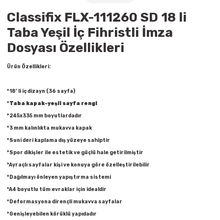
Raptiye & İğneler
Tual
Classifix FLX-111260 SD 18 li
Taba Yeşil İç Fihristli İmza
Silgiler
Akrilik Boyalar
Dosyası Özellikleri
Sümen Takımları
Beslenme Çantaları
Ürün Özellikleri:
Zımba Tel Sökücüleri
Cam Boyaları
*18’ li iç dizayn (36 sayfa)
*
Taba kapak-yeşil sayfa rengi
Zımba Telleri
Ebru Boyaları
*245x335 mm boyutlardadır
*3 mm kalınlıkta mukavva kapak
Zımbalar
Fırçalar
*Suni deri kaplama dış yüzeye sahiptir
Daksiller
Guaj Boyaları
*Spor dikişler ile estetik ve güçlü hale getirilmiştir
*Ayraçlı sayfalar kişi ve konuya göre özelleştirilebilir
Kaşe Gereçleri
Kuru Boyalar
*Dağılmayı önleyen yapıştırma sistemi
*A4 boyutlu tüm evraklar için idealdir
Yapıştırıcılar
Mum Boyalar
*Deformasyona dirençli mukavva sayfalar
*Genişleyebilen körüklü yapıdadır