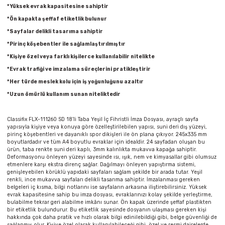
Parmak Boyaları
*Yüksek evrak kapasitesine sahiptir
*Ön kapakta şeffaf etiketlik bulunur
Pastel Boyalar
*Sayfalar delikli tasarıma sahiptir
*Pirinç köşebentler ile sağlamlaştırılmıştır
Sulu Boyalar
*Kişiye özel veya farklı kişilerce kullanılabilir nitelikte
*Evrak trafiği ve imzalama süreçlerini pratikleştirir
Yağlı Boyalar
*Her türde meslek kolu için iş yoğunluğunu azaltır
*Uzun ömürlü kullanım sunan niteliktedir
Classifix FLX-111260 SD 18’li Taba Yeşil İç Fihristli İmza Dosyası, ayraçlı sayfa
yapısıyla kişiye veya konuya göre özelleştirilebilen yapısı, suni deri dış yüzeyi,
pirinç köşebentleri ve dayanıklı spor dikişleri ile ön plana çıkıyor. 245x335 mm
boyutlardadır ve tüm A4 boyutlu evraklar için idealdir. 24 sayfadan oluşan bu
ürün, taba renkte suni deri kaplı, 3mm kalınlıkta mukavva kapağa sahiptir.
Deformasyonu önleyen yüzeyi sayesinde ısı, ışık, nem ve kimyasallar gibi olumsuz
etmenlere karşı ekstra direnç sağlar. Dağılmayı önleyen yapıştırma sistemi,
genişleyebilen körüklü yapıdaki sayfaları sağlam şekilde bir arada tutar. Yeşil
renkli, ince mukavva sayfaları delikli tasarıma sahiptir. İmzalanması gereken
belgeleri iç kısma, bilgi notlarını ise sayfaların arkasına iliştirebilirsiniz. Yüksek
evrak kapasitesine sahip bu imza dosyası, evraklarınızı kolay şekilde yerleştirme,
bulabilme tekrar geri alabilme imkânı sunar. Ön kapak üzerinde şeffaf plastikten
bir etiketlik bulundurur. Bu etiketlik sayesinde dosyanın ulaşması gereken kişi
hakkında çok daha pratik ve hızlı olarak bilgi edinilebildiği gibi, belge güvenliği de
sağlanmış olur. Kişiye özel olarak kullanılabileceği gibi, özel ve resmi dairelerde