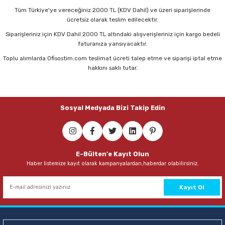
33,00 TL
Tüm Türkiye'ye vereceğiniz 2000 TL (KDV Dahil) ve üzeri siparişlerinde
ücretsiz olarak teslim edilecektir.
Sepete Ekle
Siparişleriniz için KDV Dahil 2000 TL altındaki alışverişleriniz için kargo bedeli
faturanıza yansıyacaktır.
Toplu alımlarda Ofisostim.com teslimat ücreti talep etme ve siparişi iptal etme
Noki Liqeo Sign Gel Pen 1,0 mm Kırmızı İmza Kalemi
hakkını saklı tutar.
41,00 TL
Sosyal Medyada Bizi Takip Edin
Sepete Ekle
E-Bülten'e Kayıt Olun
Haber listemize kayıt olarak kampanyalardan,haberdar olabilirsiniz.
Kayıt Ol