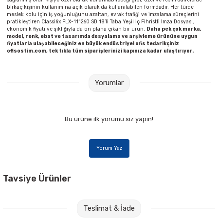
birkaç kişinin kullanımına açık olarak da kullanılabilen formdadır. Her türde
meslek kolu için iş yoğunluğunu azaltan, evrak trafiği ve imzalama süreçlerini
pratikleştiren Classifix FLX-111260 SD 18’li Taba Yeşil İç Fihristli İmza Dosyası,
ekonomik fiyatı ve şıklığıyla da ön plana çıkan bir ürün.
Daha pek çok marka,
model, renk, ebat ve tasarımda dosyalama ve arşivleme ürününe uygun
fiyatlarla ulaşabileceğiniz en büyük endüstriyel ofis tedarikçiniz
ofisostim.com, tek tıkla tüm siparişlerinizi kapınıza kadar ulaştırıyor.
Yorumlar
Bu ürüne ilk yorumu siz yapın!
Yorum Yaz
Tavsiye Ürünler
Noki Liqeo Sign Gel Pen 1,0 mm Mavi İmza Kalemi
Teslimat & İade