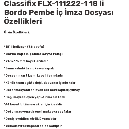
Classifix FLX-111222-1 18 li
Raptiye & İğneler
Tual
Bordo Pembe İç İmza Dosyası
Silgiler
Akrilik Boyalar
Özellikleri
Ürün Özellikleri:
Sümen Takımları
Beslenme Çantaları
*18’ li iç dizayn (36 sayfa)
Zımba Tel Sökücüleri
Cam Boyaları
*
Bordo kapak-pembe sayfa rengi
Zımba Telleri
Ebru Boyaları
*245x335 mm boyutlardadır
*3 mm kalınlıkta mukavva kapak
Zımbalar
Fırçalar
*Dosyanın sırt kısmı kapalı formdadır
*Körük kısmı açıkta değil, dosyanın içinde kalır
Daksiller
Guaj Boyaları
*Deformasyonu önleyen cilt bezi kaplı dış yüzey
*Dağılmayı önleyen yapıştırma sistemi
Kaşe Gereçleri
Kuru Boyalar
*A4 boyutlu tüm evraklar için idealdir
*Deformasyona dirençli mukavva sayfalar
Yapıştırıcılar
Mum Boyalar
*Genişleyebilen körüklü yapıdadır
*Yüksek evrak kapasitesine sahiptir