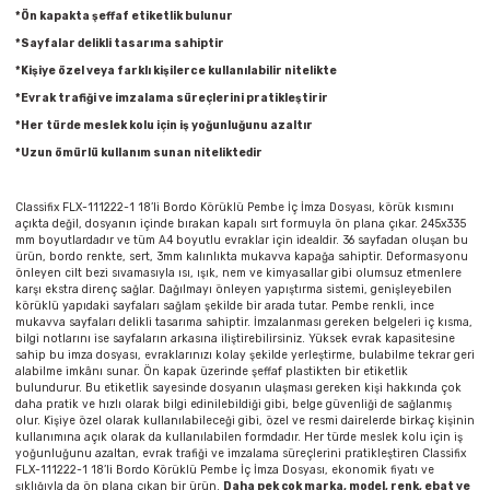
Parmak Boyaları
*Ön kapakta şeffaf etiketlik bulunur
*Sayfalar delikli tasarıma sahiptir
Pastel Boyalar
*Kişiye özel veya farklı kişilerce kullanılabilir nitelikte
*Evrak trafiği ve imzalama süreçlerini pratikleştirir
Sulu Boyalar
*Her türde meslek kolu için iş yoğunluğunu azaltır
*Uzun ömürlü kullanım sunan niteliktedir
Yağlı Boyalar
Classifix FLX-111222-1 18’li Bordo Körüklü Pembe İç İmza Dosyası, körük kısmını
açıkta değil, dosyanın içinde bırakan kapalı sırt formuyla ön plana çıkar. 245x335
mm boyutlardadır ve tüm A4 boyutlu evraklar için idealdir. 36 sayfadan oluşan bu
ürün, bordo renkte, sert, 3mm kalınlıkta mukavva kapağa sahiptir. Deformasyonu
önleyen cilt bezi sıvamasıyla ısı, ışık, nem ve kimyasallar gibi olumsuz etmenlere
karşı ekstra direnç sağlar. Dağılmayı önleyen yapıştırma sistemi, genişleyebilen
körüklü yapıdaki sayfaları sağlam şekilde bir arada tutar. Pembe renkli, ince
mukavva sayfaları delikli tasarıma sahiptir. İmzalanması gereken belgeleri iç kısma,
bilgi notlarını ise sayfaların arkasına iliştirebilirsiniz. Yüksek evrak kapasitesine
sahip bu imza dosyası, evraklarınızı kolay şekilde yerleştirme, bulabilme tekrar geri
alabilme imkânı sunar. Ön kapak üzerinde şeffaf plastikten bir etiketlik
bulundurur. Bu etiketlik sayesinde dosyanın ulaşması gereken kişi hakkında çok
daha pratik ve hızlı olarak bilgi edinilebildiği gibi, belge güvenliği de sağlanmış
olur. Kişiye özel olarak kullanılabileceği gibi, özel ve resmi dairelerde birkaç kişinin
kullanımına açık olarak da kullanılabilen formdadır. Her türde meslek kolu için iş
yoğunluğunu azaltan, evrak trafiği ve imzalama süreçlerini pratikleştiren Classifix
FLX-111222-1 18’li Bordo Körüklü Pembe İç İmza Dosyası, ekonomik fiyatı ve
şıklığıyla da ön plana çıkan bir ürün.
Daha pek çok marka, model, renk, ebat ve