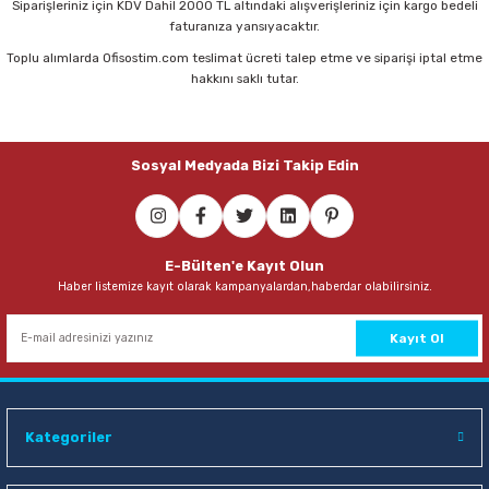
Siparişleriniz için KDV Dahil 2000 TL altındaki alışverişleriniz için kargo bedeli
faturanıza yansıyacaktır.
Toplu alımlarda Ofisostim.com teslimat ücreti talep etme ve siparişi iptal etme
Noki Liqeo Sign Gel Pen 1,0 mm Kırmızı İmza Kalemi
hakkını saklı tutar.
41,00 TL
Sosyal Medyada Bizi Takip Edin
Sepete Ekle
E-Bülten'e Kayıt Olun
Haber listemize kayıt olarak kampanyalardan,haberdar olabilirsiniz.
Kayıt Ol
Kategoriler