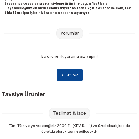
tasarımda dosyalama ve arşivleme ürününe uygun fiyatlarla
ulaşabileceğiniz en büyük endüstriyel ofis tedarikçiniz ofisostim.com, tek
tıkla tüm siparişlerinizi kapınıza kadar ulaştırıyor.
Yorumlar
Bu ürüne ilk yorumu siz yapın!
Yorum Yaz
Tavsiye Ürünler
Noki Liqeo Sign Gel Pen 1,0 mm Mavi İmza Kalemi
Teslimat & İade
33,00 TL
Tüm Türkiye'ye vereceğiniz 2000 TL (KDV Dahil) ve üzeri siparişlerinde
ücretsiz olarak teslim edilecektir.
Sepete Ekle