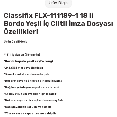
Ürün Bilgisi
Raptiye & İğneler
Tual
Classifix FLX-111189-1 18 li
Silgiler
Akrilik Boyalar
Bordo Yeşil İç Ciltli İmza Dosyası
Özellikleri
Sümen Takımları
Beslenme Çantaları
Ürün Özellikleri:
Zımba Tel Sökücüleri
Cam Boyaları
*18’ li iç dizayn (36 sayfa)
Zımba Telleri
Ebru Boyaları
*
Bordo kapak-yeşil sayfa rengi
*245x335 mm boyutlardadır
Zımbalar
Fırçalar
*3 mm kalınlıkta mukavva kapak
*Deformasyonu önleyen cilt bezi sıvama
Daksiller
Guaj Boyaları
*Dağılmayı önleyen yapıştırma sistemi
Kaşe Gereçleri
Kuru Boyalar
*A4 boyutlu tüm evraklar için idealdir
*Deformasyona dirençli mukavva sayfalar
Yapıştırıcılar
Mum Boyalar
*Genişleyebilen körüklü yapıdadır
*Yüksek evrak kapasitesine sahiptir