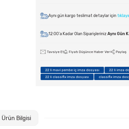
Aynı gün kargo teslimat detaylar için
tıklay
12:00'a Kadar Olan Siparişleriniz
Aynı Gün 
Tavsiye Et
Fiyatı Düşünce Haber Ver
Paylaş
22 li mavi pembe iç imza dosyası
22 li imza d
22 li classifix imza dosyası
classifix imza dos
Ürün Bilgisi