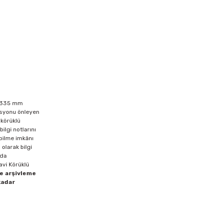
45x335 mm
asyonu önleyen
 körüklü
ilgi notlarını
abilme imkânı
olarak bilgi
 da
avi Körüklü
e arşivleme
kadar