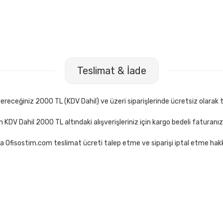
o Sign Gel Pen 1,0 mm Kırmızı İmza Kalemi
Teslimat & İade
L
Sepete Ekle
receğiniz 2000 TL (KDV Dahil) ve üzeri siparişlerinde ücretsiz olarak t
çin KDV Dahil 2000 TL altındaki alışverişleriniz için kargo bedeli faturanı
a Ofisostim.com teslimat ücreti talep etme ve siparişi iptal etme hakkı