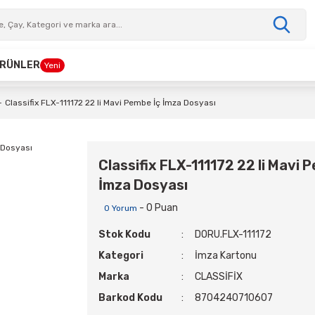
 ÜRÜNLER
Yeni
Classifix FLX-111172 22 li Mavi Pembe İç İmza Dosyası
Classifix FLX-111172 22 li Mavi 
İmza Dosyası
- 0 Puan
0 Yorum
Stok Kodu
DORU.FLX-111172
Kategori
İmza Kartonu
Marka
CLASSİFİX
Barkod Kodu
8704240710607