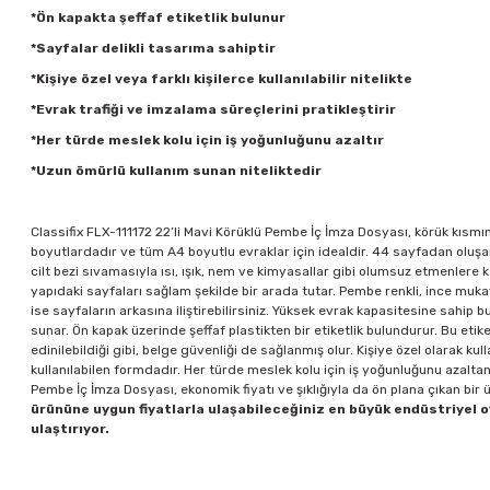
*Ön kapakta şeffaf etiketlik bulunur
*Sayfalar delikli tasarıma sahiptir
*Kişiye özel veya farklı kişilerce kullanılabilir nitelikte
*Evrak trafiği ve imzalama süreçlerini pratikleştirir
*Her türde meslek kolu için iş yoğunluğunu azaltır
*Uzun ömürlü kullanım sunan niteliktedir
Classifix FLX-111172 22’li Mavi Körüklü Pembe İç İmza Dosyası, körük kısmı
boyutlardadır ve tüm A4 boyutlu evraklar için idealdir. 44 sayfadan oluş
cilt bezi sıvamasıyla ısı, ışık, nem ve kimyasallar gibi olumsuz etmenlere 
yapıdaki sayfaları sağlam şekilde bir arada tutar. Pembe renkli, ince mukav
ise sayfaların arkasına iliştirebilirsiniz. Yüksek evrak kapasitesine sahip 
sunar. Ön kapak üzerinde şeffaf plastikten bir etiketlik bulundurur. Bu eti
edinilebildiği gibi, belge güvenliği de sağlanmış olur. Kişiye özel olarak kul
kullanılabilen formdadır. Her türde meslek kolu için iş yoğunluğunu azaltan,
Pembe İç İmza Dosyası, ekonomik fiyatı ve şıklığıyla da ön plana çıkan bir 
ürününe uygun fiyatlarla ulaşabileceğiniz en büyük endüstriyel of
ulaştırıyor.