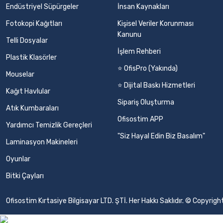
Endüstriyel Süpürgeler
İnsan Kaynakları
Fotokopi Kağıtları
Kişisel Veriler Korunması
Kanunu
Telli Dosyalar
İşlem Rehberi
Plastik Klasörler
⭐ OfisPro (Yakında)
Mouselar
⭐ Dijital Baskı Hizmetleri
Kağıt Havlular
Sipariş Oluşturma
Atık Kumbaraları
Ofisostim APP
Yardımcı Temizlik Gereçleri
"Siz Hayal Edin Biz Basalım"
Laminasyon Makineleri
Oyunlar
Bitki Çayları
Ofisostim Kırtasiye Bilgisayar LTD. ŞTİ. Her Hakkı Saklıdır. © Copyr