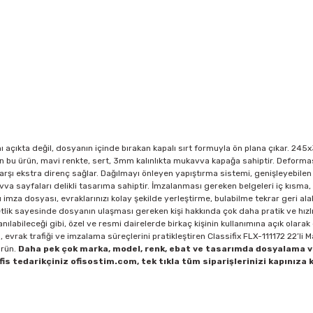
nı açıkta değil, dosyanın içinde bırakan kapalı sırt formuyla ön plana çıkar. 2
an bu ürün, mavi renkte, sert, 3mm kalınlıkta mukavva kapağa sahiptir. Deform
karşı ekstra direnç sağlar. Dağılmayı önleyen yapıştırma sistemi, genişleyebilen
va sayfaları delikli tasarıma sahiptir. İmzalanması gereken belgeleri iç kısma, b
bu imza dosyası, evraklarınızı kolay şekilde yerleştirme, bulabilme tekrar geri al
ketlik sayesinde dosyanın ulaşması gereken kişi hakkında çok daha pratik ve hızlı 
lanılabileceği gibi, özel ve resmi dairelerde birkaç kişinin kullanımına açık olarak
 evrak trafiği ve imzalama süreçlerini pratikleştiren Classifix FLX-111172 22’li M
ürün.
Daha pek çok marka, model, renk, ebat ve tasarımda dosyalama v
is tedarikçiniz ofisostim.com, tek tıkla tüm siparişlerinizi kapınıza 