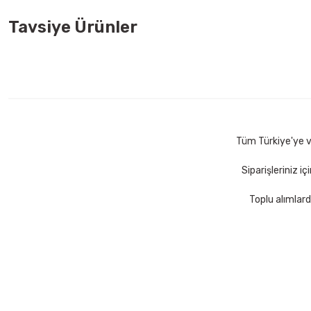
Tavsiye Ürünler
Noki Liqeo Sign Gel Pen 1,0 mm Mavi İmza Kalemi
Noki Liqe
33,00 TL
41,00 T
Sepete Ekle
Tüm Türkiye'ye ve
Siparişleriniz i
Toplu alımlard