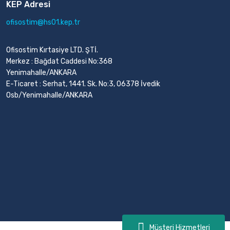
KEP Adresi
ofisostim@hs01.kep.tr
Ofisostim Kırtasiye LTD. ŞTİ.
Merkez : Bağdat Caddesi No:368
Yenimahalle/ANKARA
E-Ticaret : Serhat, 1441. Sk. No:3, 06378 İvedik
Osb/Yenimahalle/ANKARA
Müşteri Hizmetleri