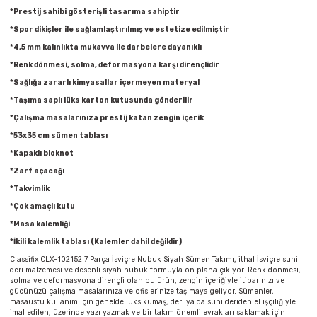
Parmak Boyaları
*Prestij sahibi gösterişli tasarıma sahiptir
*Spor dikişler ile sağlamlaştırılmış ve estetize edilmiştir
Pastel Boyalar
*4,5 mm kalınlıkta mukavva ile darbelere dayanıklı
*Renk dönmesi, solma, deformasyona karşı dirençlidir
Sulu Boyalar
*Sağlığa zararlı kimyasallar içermeyen materyal
*Taşıma saplı lüks karton kutusunda gönderilir
Yağlı Boyalar
*Çalışma masalarınıza prestij katan zengin içerik
*53x35 cm sümen tablası
*Kapaklı bloknot
*Zarf açacağı
*Takvimlik
*Çok amaçlı kutu
*Masa kalemliği
*İkili kalemlik tablası (Kalemler dahil değildir)
Classifix CLX-102152 7 Parça İsviçre Nubuk Siyah Sümen Takımı, ithal İsviçre suni
deri malzemesi ve desenli siyah nubuk formuyla ön plana çıkıyor. Renk dönmesi,
solma ve deformasyona dirençli olan bu ürün, zengin içeriğiyle itibarınızı ve
gücünüzü çalışma masalarınıza ve ofislerinize taşımaya geliyor. Sümenler,
masaüstü kullanım için genelde lüks kumaş, deri ya da suni deriden el işçiliğiyle
imal edilen, üzerinde yazı yazmak ve bir takım önemli evrakları saklamak için