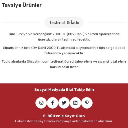
Tavsiye Ürünler
Drt 416 3 lü Simli Altın Masaüstü Kalemlik Set
Teslimat & İade
182,00 TL
Tüm Türkiye'ye vereceğiniz 2000 TL (KDV Dahil) ve üzeri siparişlerinde
ücretsiz olarak teslim edilecektir.
Sepete Ekle
Siparişleriniz için KDV Dahil 2000 TL altındaki alışverişleriniz için kargo bedeli
faturanıza yansıyacaktır.
Toplu alımlarda Ofisostim.com teslimat ücreti talep etme ve siparişi iptal etme
Drt 413 3 lü Dövme Altın Masaüstü Kalemlik Set
hakkını saklı tutar.
182,00 TL
Sosyal Medyada Bizi Takip Edin
Sepete Ekle
Drt 412 3 lü Kırmızı Masaüstü Kalemlik Set
E-Bülten'e Kayıt Olun
Haber listemize kayıt olarak kampanyalardan,haberdar olabilirsiniz.
182,00 TL