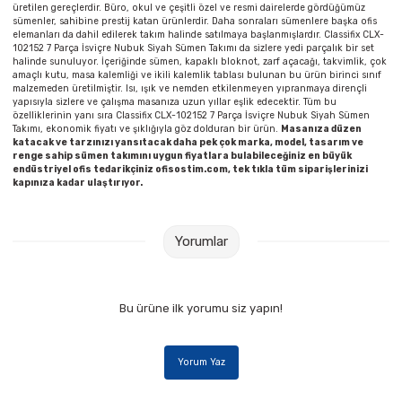
üretilen gereçlerdir. Büro, okul ve çeşitli özel ve resmi dairelerde gördüğümüz
sümenler, sahibine prestij katan ürünlerdir. Daha sonraları sümenlere başka ofis
elemanları da dahil edilerek takım halinde satılmaya başlanmışlardır. Classifix CLX-
102152 7 Parça İsviçre Nubuk Siyah Sümen Takımı da sizlere yedi parçalık bir set
halinde sunuluyor. İçeriğinde sümen, kapaklı bloknot, zarf açacağı, takvimlik, çok
amaçlı kutu, masa kalemliği ve ikili kalemlik tablası bulunan bu ürün birinci sınıf
malzemeden üretilmiştir. Isı, ışık ve nemden etkilenmeyen yıpranmaya dirençli
yapısıyla sizlere ve çalışma masanıza uzun yıllar eşlik edecektir. Tüm bu
özelliklerinin yanı sıra Classifix CLX-102152 7 Parça İsviçre Nubuk Siyah Sümen
Takımı, ekonomik fiyatı ve şıklığıyla göz dolduran bir ürün.
Masanıza düzen
katacak ve tarzınızı yansıtacak daha pek çok marka, model, tasarım ve
renge sahip sümen takımını uygun fiyatlara bulabileceğiniz en büyük
endüstriyel ofis tedarikçiniz ofisostim.com, tek tıkla tüm siparişlerinizi
kapınıza kadar ulaştırıyor.
Yorumlar
Bu ürüne ilk yorumu siz yapın!
Yorum Yaz