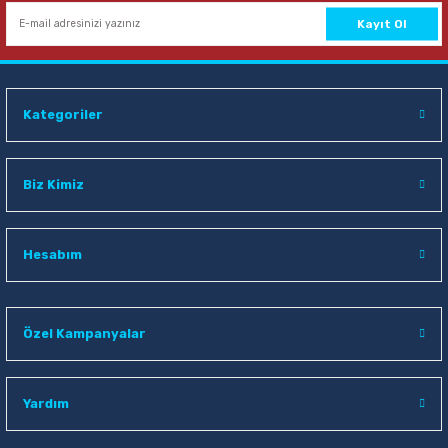
Sepete Ekle
Kayıt Ol
Mas 505 3 lü Açık Gri Perfore Masaüstü Set
Kategoriler
155,00 TL
Sepete Ekle
Biz Kimiz
Hesabım
Özel Kampanyalar
Yardım