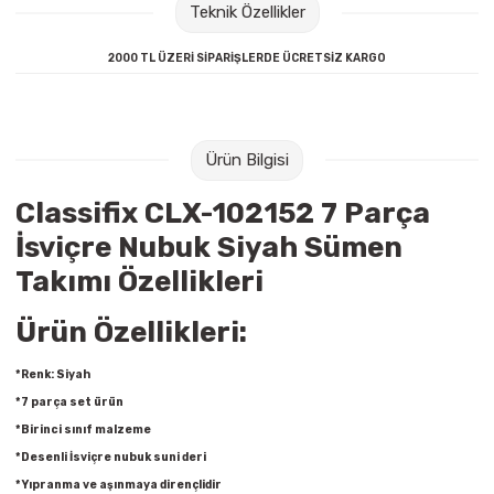
Teknik Özellikler
Raptiye & İğneler
Tual
2000 TL ÜZERİ SİPARİŞLERDE ÜCRETSİZ KARGO
Silgiler
Akrilik Boyalar
Sümen Takımları
Beslenme Çantaları
Ürün Bilgisi
Zımba Tel Sökücüleri
Cam Boyaları
Classifix CLX-102152 7 Parça
Zımba Telleri
Ebru Boyaları
İsviçre Nubuk Siyah Sümen
Takımı Özellikleri
Zımbalar
Fırçalar
Ürün Özellikleri:
Daksiller
Guaj Boyaları
*Renk: Siyah
Kaşe Gereçleri
Kuru Boyalar
*7 parça set ürün
*Birinci sınıf malzeme
Yapıştırıcılar
Mum Boyalar
*Desenli İsviçre nubuk suni deri
*Yıpranma ve aşınmaya dirençlidir