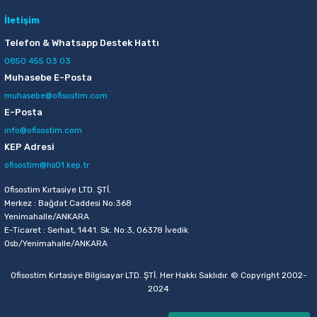
İletişim
Telefon & Whatsapp Destek Hattı
0850 455 03 03
Muhasebe E-Posta
muhasebe@ofisostim.com
E-Posta
info@ofisostim.com
KEP Adresi
ofisostim@hs01.kep.tr
Ofisostim Kırtasiye LTD. ŞTİ.
Merkez : Bağdat Caddesi No:368
Yenimahalle/ANKARA
E-Ticaret : Serhat, 1441. Sk. No:3, 06378 İvedik
Osb/Yenimahalle/ANKARA
Ofisostim Kırtasiye Bilgisayar LTD. ŞTİ. Her Hakkı Saklıdır. © Copyright 2002-
2024