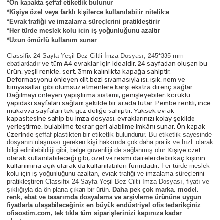
*Ön kapakta şeffaf etiketlik bulunur
Parmak Boyaları
*Kişiye özel veya farklı kişilerce kullanılabilir nitelikte
*Evrak trafiği ve imzalama süreçlerini pratikleştirir
Pastel Boyalar
*Her türde meslek kolu için iş yoğunluğunu azaltır
*Uzun ömürlü kullanım sunar
Sulu Boyalar
Classifix 24 Sayfa Yeşil Bez Ciltli İmza Dosyası,
245*335 mm
ebatlardadır
ve tüm A4 evraklar için idealdir
. 24 sayfadan oluşan bu
ürün, yeşil renkte, sert, 3mm kalınlıkta kapağa sahiptir.
Yağlı Boyalar
Deformasyonu önleyen cilt bezi sıvamasıyla ısı, ışık, nem ve
kimyasallar gibi olumsuz etmenlere karşı ekstra direnç sağlar.
Dağılmayı önleyen yapıştırma sistemi, genişleyebilen körüklü
yapıdaki sayfaları sağlam şekilde bir arada tutar. Pembe renkli, ince
mukavva sayfaları tek göz deliğe sahiptir. Yüksek evrak
kapasitesine sahip bu imza dosyası, evraklarınızı kolay şekilde
yerleştirme, bulabilme tekrar geri alabilme imkânı sunar. Ön kapak
üzerinde
şeffaf plastikten bir etiketlik bulundurur. Bu etiketlik sayesinde
dosyanın ulaşması gereken kişi hakkında çok daha pratik ve hızlı olarak
bilgi edinilebildiği gibi, belge güvenliği de sağlanmış olur.
Kişiye özel
olarak kullanılabileceği gibi, özel ve resmi dairelerde birkaç kişinin
kullanımına açık olarak da kullanılabilen formdadır.
Her türde meslek
kolu için iş yoğunluğunu azaltan, evrak trafiği ve imzalama süreçlerini
pratikleştiren
Classifix 24 Sayfa Yeşil Bez Ciltli İmza Dosyası, fiyatı ve
şıklığıyla da ön plana çıkan bir ürün.
Daha pek çok marka, model,
renk, ebat ve tasarımda dosyalama ve arşivleme ürününe uygun
fiyatlarla ulaşabileceğiniz en büyük endüstriyel ofis tedarikçiniz
ofisostim.com, tek tıkla tüm siparişlerinizi kapınıza kadar