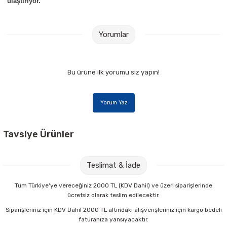
ulaştırıyor.
Yorumlar
Bu ürüne ilk yorumu siz yapın!
Yorum Yaz
Tavsiye Ürünler
Noki Liqeo Sign Gel Pen 1,0 mm Mavi İmza Kalemi
Teslimat & İade
33,00 TL
Tüm Türkiye'ye vereceğiniz 2000 TL (KDV Dahil) ve üzeri siparişlerinde
ücretsiz olarak teslim edilecektir.
Sepete Ekle
Siparişleriniz için KDV Dahil 2000 TL altındaki alışverişleriniz için kargo bedeli
faturanıza yansıyacaktır.