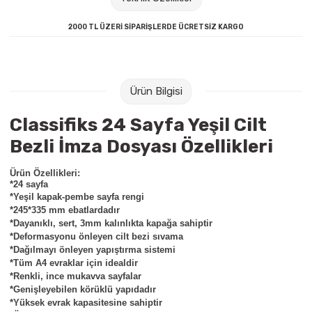
Raptiye & İğneler
Tual
2000 TL ÜZERİ SİPARİŞLERDE ÜCRETSİZ KARGO
Silgiler
Akrilik Boyalar
Sümen Takımları
Beslenme Çantaları
Ürün Bilgisi
Zımba Tel Sökücüleri
Cam Boyaları
Classifiks 24 Sayfa Yeşil Cilt
Bezli İmza Dosyası Özellikleri
Zımba Telleri
Ebru Boyaları
Ürün Özellikleri:
Zımbalar
Fırçalar
*24 sayfa
*
Yeşil kapak-pembe sayfa rengi
*245*335 mm ebatlardadır
Daksiller
Guaj Boyaları
*Dayanıklı, sert, 3mm kalınlıkta kapağa sahiptir
*Deformasyonu önleyen cilt bezi sıvama
*Dağılmayı önleyen yapıştırma sistemi
Kaşe Gereçleri
Kuru Boyalar
*Tüm A4 evraklar için idealdir
*Renkli, ince mukavva sayfalar
Yapıştırıcılar
Mum Boyalar
*Genişleyebilen körüklü yapıdadır
*Yüksek evrak kapasitesine sahiptir