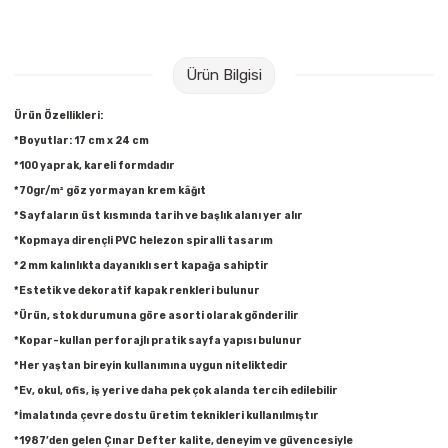
Raptiye & İğneler
Tual
Silgiler
Akrilik Boyalar
Ürün Bilgisi
Sümen Takımları
Beslenme Çantaları
Ürün Özellikleri:
*Boyutlar: 17 cm x 24 cm
Zımba Tel Sökücüleri
Cam Boyaları
*100 yaprak, kareli formdadır
*70gr/m² göz yormayan krem kâğıt
Zımba Telleri
Ebru Boyaları
*Sayfaların üst kısmında tarih ve başlık alanı yer alır
*Kopmaya dirençli PVC helezon spiralli tasarım
Zımbalar
Fırçalar
*2 mm kalınlıkta dayanıklı sert kapağa sahiptir
*Estetik ve dekoratif kapak renkleri bulunur
Daksiller
Guaj Boyaları
*Ürün, stok durumuna göre asorti olarak gönderilir
*Kopar-kullan perforajlı pratik sayfa yapısı bulunur
Kaşe Gereçleri
Kuru Boyalar
*Her yaştan bireyin kullanımına uygun niteliktedir
*Ev, okul, ofis, iş yeri ve daha pek çok alanda tercih edilebilir
Yapıştırıcılar
Mum Boyalar
*İmalatında çevre dostu üretim teknikleri kullanılmıştır
*1987’den gelen Çınar Defter kalite, deneyim ve güvencesiyle