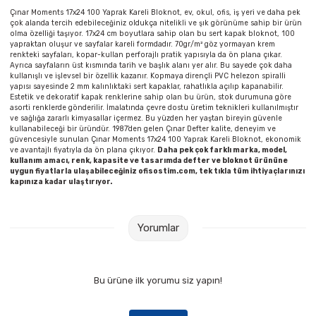
Parmak Boyaları
Çınar Moments 17x24 100 Yaprak Kareli Bloknot, ev, okul, ofis, iş yeri ve daha pek
çok alanda tercih edebileceğiniz oldukça nitelikli ve şık görünüme sahip bir ürün
olma özelliği taşıyor. 17x24 cm boyutlara sahip olan bu sert kapak bloknot, 100
Pastel Boyalar
yapraktan oluşur ve sayfalar kareli formdadır. 70gr/m² göz yormayan krem
renkteki sayfaları, kopar-kullan perforajlı pratik yapısıyla da ön plana çıkar.
Ayrıca sayfaların üst kısmında tarih ve başlık alanı yer alır. Bu sayede çok daha
Sulu Boyalar
kullanışlı ve işlevsel bir özellik kazanır. Kopmaya dirençli PVC helezon spiralli
yapısı sayesinde 2 mm kalınlıktaki sert kapaklar, rahatlıkla açılıp kapanabilir.
Estetik ve dekoratif kapak renklerine sahip olan bu ürün, stok durumuna göre
asorti renklerde gönderilir. İmalatında çevre dostu üretim teknikleri kullanılmıştır
Yağlı Boyalar
ve sağlığa zararlı kimyasallar içermez. Bu yüzden her yaştan bireyin güvenle
kullanabileceği bir üründür. 1987’den gelen Çınar Defter kalite, deneyim ve
güvencesiyle sunulan Çınar Moments 17x24 100 Yaprak Kareli Bloknot, ekonomik
ve avantajlı fiyatıyla da ön plana çıkıyor.
Daha pek çok farklı marka, model,
kullanım amacı, renk, kapasite ve tasarımda defter ve bloknot ürününe
uygun fiyatlarla ulaşabileceğiniz ofisostim.com, tek tıkla tüm ihtiyaçlarınızı
kapınıza kadar ulaştırıyor.
Yorumlar
Bu ürüne ilk yorumu siz yapın!