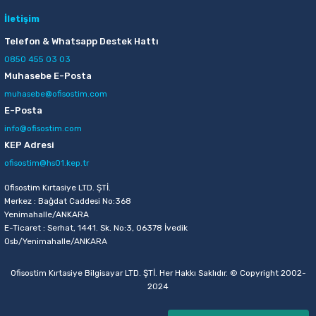
İletişim
Telefon & Whatsapp Destek Hattı
0850 455 03 03
Muhasebe E-Posta
muhasebe@ofisostim.com
E-Posta
info@ofisostim.com
KEP Adresi
ofisostim@hs01.kep.tr
Ofisostim Kırtasiye LTD. ŞTİ.
Merkez : Bağdat Caddesi No:368
Yenimahalle/ANKARA
E-Ticaret : Serhat, 1441. Sk. No:3, 06378 İvedik
Osb/Yenimahalle/ANKARA
Ofisostim Kırtasiye Bilgisayar LTD. ŞTİ. Her Hakkı Saklıdır. © Copyright 2002-
2024